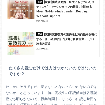
[読書] 実践者必携、研究にもとづいたリー
ディング・ワークショップの提案。Miller &
Moss. No More Independent Reading
Without Support.
2017.09.26
[読書] 読書教育の重要性と方向性を明確に
する一冊。猪原敬介『読書と言語能力』（１）
読書教育編
2016.09.21
たくさん読むだけでは力はつかないのではないの
ですか？
たしかにそうですが、読まないとなおさらつかないのでは
ないか、と思っています。特に高校生の不読傾向は各種調
査でも明らかなので、授業時間中にじっさいに読む時間を
確保する必要性を感じます。なお、リーディング・ワーク