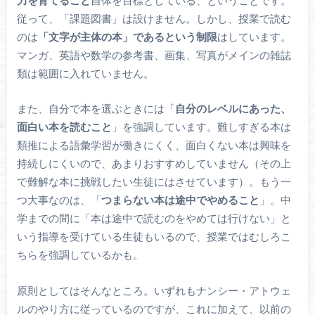
従って、「課題図書」は設けません。しかし、授業で読む
のは
「文字が主体の本」であるという制限
はしています。
マンガ、英語や数学の参考書、画集、写真がメインの雑誌
類は範囲に入れていません。
また、自分で本を選ぶときには「
自分のレベルにあった、
面白い本を読むこと
」を強調しています。難しすぎる本は
類推による語彙学習が働きにくく、面白くない本は興味を
持続しにくいので、あまりおすすめしていません（その上
で難解な本に挑戦したい生徒にはさせています）。もう一
つ大事なのは、「
つまらない本は途中でやめること
」。中
学までの間に「本は途中で読むのをやめては行けない」と
いう指導を受けている生徒もいるので、授業ではむしろこ
ちらを強調しているかも。
原則としてはそんなところ。いずれもナンシー・アトウェ
ルのやり方に従っているのですが、これに加えて、以前の