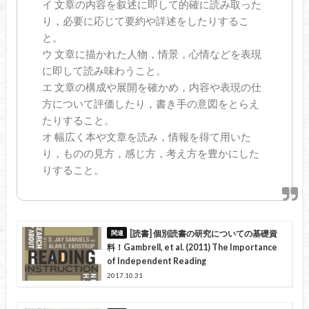
イ 文章の内容を叙述に即して的確に読み取った
り，必要に応じて要約や詳述をしたりするこ
と。
ウ 文章に描かれた人物，情景，心情などを表現
に即して読み味わうこと。
エ 文章の構成や展開を確かめ，内容や表現の仕
方について評価したり，書き手の意図をとらえ
たりすること。
オ 幅広く本や文章を読み，情報を得て用いた
り，ものの見方，感じ方，考え方を豊かにした
りすること。
[読書] 個別読書の研究についての基礎資
料！Gambrell, et al. (2011) The Importance
of Independent Reading
2017.10.31