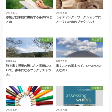
2014.11.1
2018.3.15
添削が効果的に機能する条件(5) ま
ライティング・ワークショップに
とめ
とりくむためのブックリスト
作文教育
作文教育
2020.5.6
2022.7.16
詩を書く授業の難しさと意義につ
書くことの基本って、いったいな
いて。参考になるブックリストつ
んなの？
き。
作文教育
作文教育
2018.1.24
2015.7.28