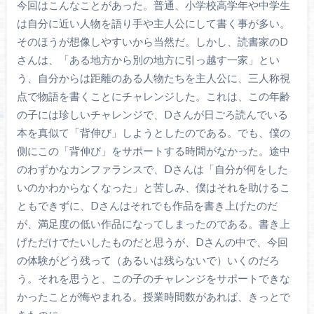
今回はこんなことがあった。普通、小学校高学年や中学生
は自分に近い人物を語り手や主人公にして書く事が多い。
そのほうが想像しやすいから当然だ。しかし、読書家のD
さんは、「ある地方から別の地方に引っ越す一家」とい
う、自分からは距離のある人物たちを主人公に、三人称視
点で物語を書くことにチャレンジした。これは、この年齢
の子には珍しいチャレンジで、Dさんが日ごろ読んでいる
本を真似て「背伸び」しようとしたのである。でも、僕の
側にこの「背伸び」をサポートする時間がなかった。途中
のわずかなカンファランスで、Dさんは「自分が何をした
いのかわからなくなった」と苦しみ、僕はそれを助けるこ
ともできずに、Dさんはそれでも作品を書き上げたのだ
が、満足度の低い作品になってしまったのである。書き上
げただけでたいしたものだと思うが、Dさんの中で、今回
の体験がどう残って（あるいは残らないで）いくのだろ
う。それを思うと、この子のチャレンジをサポートできな
かったことが悔やまれる。授業時間数があれば、きっとで