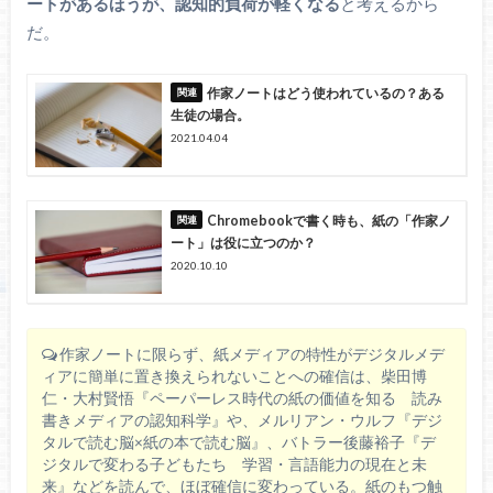
ートがあるほうが、認知的負荷が軽くなる
と考えるから
だ。
作家ノートはどう使われているの？ある
生徒の場合。
2021.04.04
Chromebookで書く時も、紙の「作家ノ
ート」は役に立つのか？
2020.10.10
作家ノートに限らず、紙メディアの特性がデジタルメデ
ィアに簡単に置き換えられないことへの確信は、柴田博
仁・大村賢悟『ペーパーレス時代の紙の価値を知る 読み
書きメディアの認知科学』や、メルリアン・ウルフ『デジ
タルで読む脳×紙の本で読む脳』、バトラー後藤裕子『デ
ジタルで変わる子どもたち 学習・言語能力の現在と未
来』などを読んで、ほぼ確信に変わっている。紙のもつ触