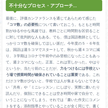
不十分なプロセス・アプローチ…
最後に、評価カンファランスを通じてあらためて感じた
「コマ数」の必要性
について書いておこう。もともと時間
割がゆるやかな風越では、教科ごとに時間割を区切ること
に対して批判的な人もある。でも、僕は国語教師としてし
っかりコマ数を確保してほしい派だ。今年度の５・６年生
は、国語は週５コマでスタートして、秋から週４コマに減
り、３学期はコロナで午前中のみ登校になったこともあっ
て、週２コマになった。正直、これは苦しかった。やはり
というか、当たり前のことだが、
力をつけるには学校とい
う場で授業時間が確保されていることは重要
である。これ
だけコマ数が少ないと、学校では人が集まらないとできな
い「共有」や「ミニレッスン」にしぼり、実際に書いたり
読んだり、個別にできることは空き時間や家で自分で、と
いうことになってしまう。それでは「書いた作文にコメン
トをする」添削指導とやっていることが全く同じで、書く