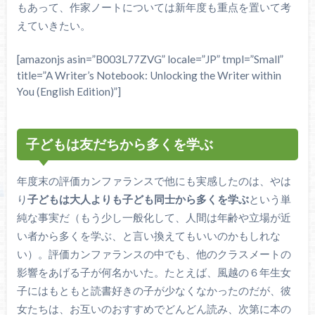
もあって、作家ノートについては新年度も重点を置いて考
えていきたい。
[amazonjs asin=”B003L77ZVG” locale=”JP” tmpl=”Small”
title=”A Writer’s Notebook: Unlocking the Writer within
You (English Edition)”]
子どもは友だちから多くを学ぶ
年度末の評価カンファランスで他にも実感したのは、やは
り
子どもは大人よりも子ども同士から多くを学ぶ
という単
純な事実だ（もう少し一般化して、人間は年齢や立場が近
い者から多くを学ぶ、と言い換えてもいいのかもしれな
い）。評価カンファランスの中でも、他のクラスメートの
影響をあげる子が何名かいた。たとえば、風越の６年生女
子にはもともと読書好きの子が少なくなかったのだが、彼
女たちは、お互いのおすすめでどんどん読み、次第に本の