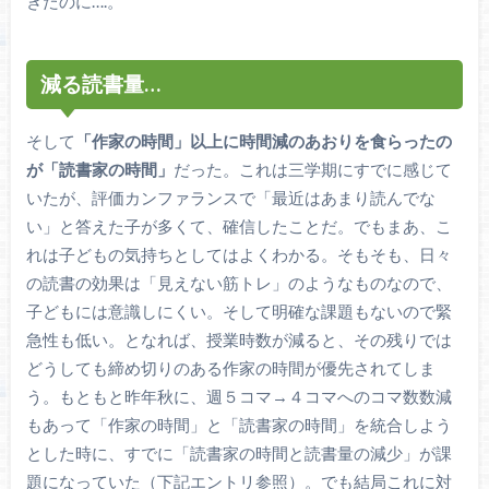
きたのに….。
減る読書量…
そして
「作家の時間」以上に時間減のあおりを食らったの
が「読書家の時間」
だった。これは三学期にすでに感じて
いたが、評価カンファランスで「最近はあまり読んでな
い」と答えた子が多くて、確信したことだ。でもまあ、こ
れは子どもの気持ちとしてはよくわかる。そもそも、日々
の読書の効果は「見えない筋トレ」のようなものなので、
子どもには意識しにくい。そして明確な課題もないので緊
急性も低い。となれば、授業時数が減ると、その残りでは
どうしても締め切りのある作家の時間が優先されてしま
う。もともと昨年秋に、週５コマ→４コマへのコマ数数減
もあって「作家の時間」と「読書家の時間」を統合しよう
とした時に、すでに「読書家の時間と読書量の減少」が課
題になっていた（下記エントリ参照）。でも結局これに対