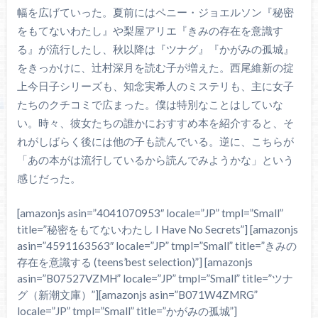
幅を広げていった。夏前にはペニー・ジョエルソン『秘密
をもてないわたし』や梨屋アリエ『きみの存在を意識す
る』が流行したし、秋以降は『ツナグ』『かがみの孤城』
をきっかけに、辻村深月を読む子が増えた。西尾維新の掟
上今日子シリーズも、知念実希人のミステリも、主に女子
たちのクチコミで広まった。僕は特別なことはしていな
い。時々、彼女たちの誰かにおすすめ本を紹介すると、そ
れがしばらく後には他の子も読んでいる。逆に、こちらが
「あの本がは流行しているから読んでみようかな」という
感じだった。
[amazonjs asin=”4041070953″ locale=”JP” tmpl=”Small”
title=”秘密をもてないわたし I Have No Secrets”] [amazonjs
asin=”4591163563″ locale=”JP” tmpl=”Small” title=”きみの
存在を意識する (teens’best selection)”] [amazonjs
asin=”B07527VZMH” locale=”JP” tmpl=”Small” title=”ツナ
グ（新潮文庫）”][amazonjs asin=”B071W4ZMRG”
locale=”JP” tmpl=”Small” title=”かがみの孤城”]