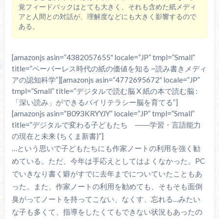
覚フィードバックはとても大きく、それも含めた紙メディ
アと人間との対話が、理解度などにも大きく影響するので
ある。
[amazonjs asin=”4382057655″ locale=”JP” tmpl=”Small”
title=”ペーパーレス時代の紙の価値を知る ~読み書きメディ
アの認知科学”][amazonjs asin=”4772695672″ locale=”JP”
tmpl=”Small” title=”デジタルで読む脳 X 紙の本で読む脳 :
「深い読み」ができるバイリテラシー脳を育てる”]
[amazonjs asin=”B093KRYYJY” locale=”JP” tmpl=”Small”
title=”デジタルで変わる子どもたち ――学習・言語能力
の現在と未来 (ちくま新書)”]
…という思いで子どもたちにも作家ノートの利用を強く勧
めている。ただ、今年は手応えとしてはよくなかった。PC
でいきなり書く癖がすでに去年までについていたこともあ
った。また、作家ノートの利用を勧めても、そもそも面倒
臭がってノートを持ってこない、なくす、忘れる…みたい
な子も多くて、指導をしたくてもできない状況もあったの