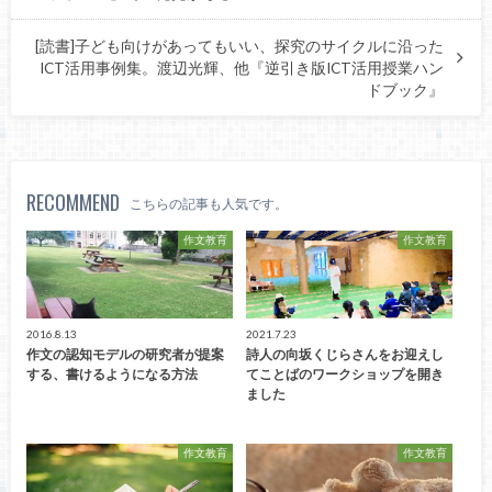
[読書]子ども向けがあってもいい、探究のサイクルに沿った
ICT活用事例集。渡辺光輝、他『逆引き版ICT活用授業ハン
ドブック』
RECOMMEND
こちらの記事も人気です。
作文教育
作文教育
2016.8.13
2021.7.23
作文の認知モデルの研究者が提案
詩人の向坂くじらさんをお迎えし
する、書けるようになる方法
てことばのワークショップを開き
ました
作文教育
作文教育