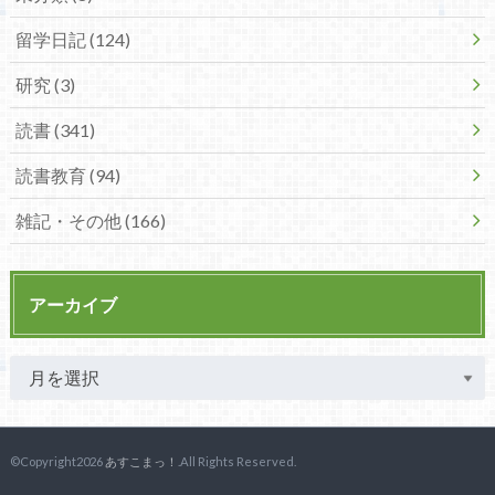
留学日記 (124)
研究 (3)
読書 (341)
読書教育 (94)
雑記・その他 (166)
アーカイブ
©Copyright2026
あすこまっ！
.All Rights Reserved.