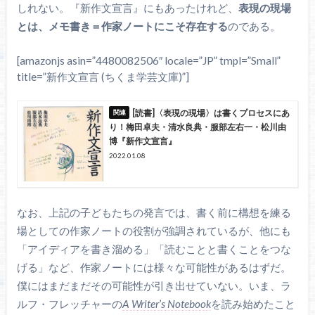
しれない。『新作文宣言』にもあったけれど、
表現の現場
とは、メモ書き＝作家ノートにこそ存在する
のである。
[amazonjs asin=”4480082506″ locale=”JP” tmpl=”Small”
title=”新作文宣言 (ちくま学芸文庫)”]
[読書]〈表現の現場〉は書くプロセスにあ
り！梅田卓夫・清水良典・服部左右一・松川由
博『新作文宣言』
2022.01.08
なお、上記の子どもたちの発言では、書く前に構想を練る
場としての作家ノートの役割が強調されているが、他にも
「アイディアを書き溜める」「読むことと書くことをつな
げる」など、作家ノートには様々な可能性があるはずだ。
僕にはまだまだその可能性が引き出せていない。いま、ラ
ルフ・フレッチャーの
A Writer’s Notebook
を読み始めたこと