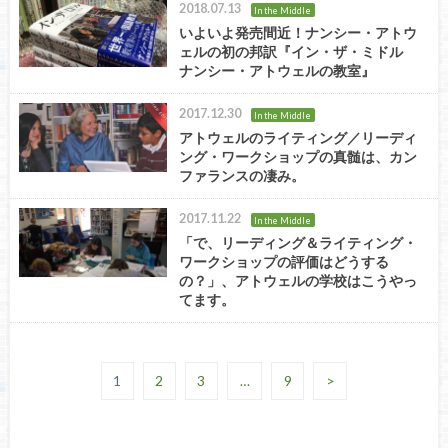
2018.07.13
In the Middle
いよいよ発売間近！ナンシー・アトウ
ェルの初の邦訳『イン・ザ・ミドル
ナンシー・アトウェルの教室』
2017.12.30
In the Middle
アトウェルのライティング／リーディ
ング・ワークショップの真髄は、カン
ファランスの凄み。
2017.11.22
In the Middle
「で、リーディング＆ライティング・
ワークショップの評価はどうする
の？」、アトウェルの学校はこうやっ
てます。
1
2
3
…
9
>