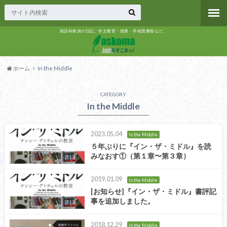
国語科教員の日記。作文教育・授業・学校図書館など。
ホーム
In the Middle
CATEGORY
In the Middle
2023.05.04
In the Middle
５年ぶりに『イン・ザ・ミドル』を読
みなおす①（第１章〜第３章）
2019.01.09
In the Middle
[お知らせ]『イン・ザ・ミドル』書評記
事を追加しました。
2018.12.29
In the Middle