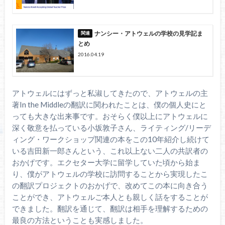
ナンシー・アトウェルの学校の見学記ま
とめ
2016.04.19
アトウェルにはずっと私淑してきたので、アトウェルの主
著In the Middleの翻訳に関われたことは、僕の個人史にと
っても大きな出来事です。おそらく僕以上にアトウェルに
深く敬意を払っている小坂敦子さん、ライティング/リーデ
ィング・ワークショップ関連の本をこの10年紹介し続けて
いる吉田新一郎さんという、これ以上ない二人の共訳者の
おかげです。エクセター大学に留学していた頃から始ま
り、僕がアトウェルの学校に訪問することから実現したこ
の翻訳プロジェクトのおかげで、改めてこの本に向き合う
ことができ、アトウェルご本人とも親しく話をすることが
できました。翻訳を通じて、翻訳は相手を理解するための
最良の方法ということも実感しました。