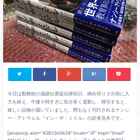
今日は勤務校の成績伝票提出締切日。締め切り３分前に入
力を終え、午後５時すぎに気分良く退勤し、帰宅すると、
嬉しい品物が届いていました。間もなく刊行されるナンシ
ー・アトウェル『イン・ザ・ミドル』の訳者見本です。
[amazonjs asin=”4385360634″ locale=”JP” tmpl=”Small”