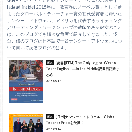
title=”イン・ザ・ミドル ナンシー・アトウェルの教室”]
[ad#ad_inside] 2015年に「教育界のノーベル賞」として始
まったグローバル・ティーチャー賞の初代受賞者に輝いた
ナンシー・アトウェル。アメリカを代表するライティング
／リーディング・ワークショップの教師である彼女のこと
は、このブログでも様々な角度で紹介してきました。多
分、僕のブログは日本語で一番ナンシー・アトウェルにつ
いて書いてあるブログのはず。
[読書][ITM] The Only Logical Way to
Teach English ―In the Middle読書日記総ま
とめ―
2015.06.17
[ITM]ナンシー・アトウェル、Global
Teacher Prizeを受賞！
2015.03.16