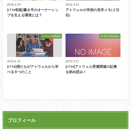
2016.2.19
2016.4.13
[ITM初版]書き手のオーナーシッ
アトウェルの学校の見学メモ(２日
プを支える環境とは？
目)
In the Middle
In the Middle
2015.6.15
2015.3.17
[ITM]僕たちがアトウェルから学
[ITM]アトウェル受賞関連の記事
べる８つのこと
を斜め読み！
プロフィール