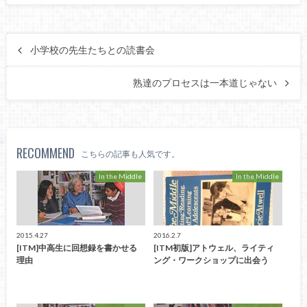
小学校の先生たちとの読書会
熟達のプロセスは一本道じゃない
RECOMMEND
こちらの記事も人気です。
In the Middle
In the Middle
2015.4.27
2016.2.7
[ITM]中高生に回想録を書かせる
[ITM初版]アトウェル、ライティ
理由
ング・ワークショップに出会う