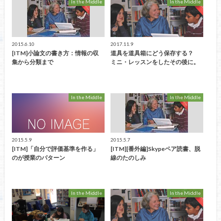
In the Middle
In the Middle
2015.6.10
2017.11.9
[ITM]小論文の書き方：情報の収
道具を道具箱にどう保存する？
集から分類まで
ミニ・レッスンをしたその後に。
In the Middle
In the Middle
2015.5.9
2015.5.7
[ITM]「自分で評価基準を作る」
[ITM][番外編]Skypeペア読書、脱
のが授業のパターン
線のたのしみ
In the Middle
In the Middle