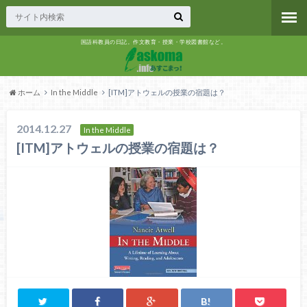
国語科教員の日記。作文教育・授業・学校図書館など。
ホーム
In the Middle
[ITM]アトウェルの授業の宿題は？
2014.12.27
In the Middle
[ITM]アトウェルの授業の宿題は？