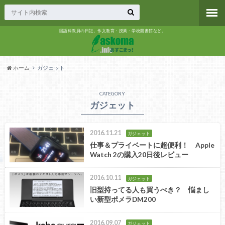
国語科教員の日記。作文教育・授業・学校図書館など。
ホーム
ガジェット
CATEGORY
ガジェット
2016.11.21
ガジェット
仕事＆プライベートに超便利！ Apple
Watch 2の購入20日後レビュー
2016.10.11
ガジェット
旧型持ってる人も買うべき？ 悩まし
い新型ポメラDM200
2016.09.07
ガジェット