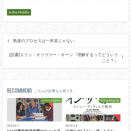
In the Middle
熟達のプロセスは一本道じゃない
[読書]エリン・オリヴァー・キーン『理解するってどういう
こと？』
RECOMMEND
こちらの記事も人気です。
In the Middle
In the Middle
2015.6.7
2019.1.9
[ITM][番外編]半年間のSkypeペア
[お知らせ]『イン・ザ・ミドル』