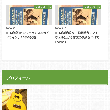
In the Middle
In the Middle
2016.3.5
2016.3.13
[ITM初版]カンファランスのガイ
[ITM初版]公立中勤務時代にアト
ドライン、25年の変遷
ウェルはどう作文の成績をつけて
いたか？
プロフィール