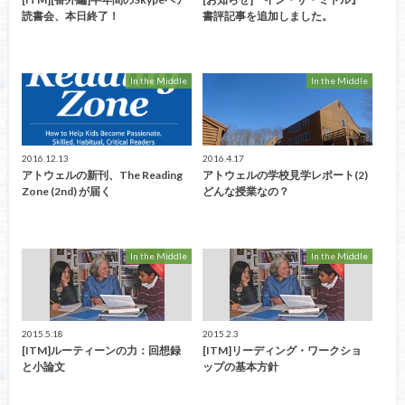
読書会、本日終了！
書評記事を追加しました。
In the Middle
In the Middle
2016.12.13
2016.4.17
アトウェルの新刊、The Reading
アトウェルの学校見学レポート(2)
Zone (2nd) が届く
どんな授業なの？
In the Middle
In the Middle
2015.5.18
2015.2.3
[ITM]ルーティーンの力：回想録
[ITM]リーディング・ワークショ
と小論文
ップの基本方針