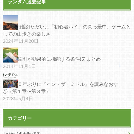
ランダム過去記事
[雑談]ただいま「初心者ハイ」の真っ最中。ゲームと
しての山歩きの楽しさ。
2024年11月20日
添削が効果的に機能する条件(5) まとめ
2014年11月1日
５年ぶりに『イン・ザ・ミドル』を読みなおす
①（第１章〜第３章）
2023年5月4日
カテゴリー
In the Middle (88)