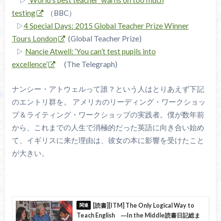
testing
（BBC）
▷
4 Special Days: 2015 Global Teacher Prize Winner
Tours London
(Global Teacher Prize)
▷
Nancie Atwell: ‘You can’t test pupils into
excellence’
(The Telegraph)
ナンシー・アトウェルって誰？という人はとりあえず下記
のエントリ群を。 アメリカのリーディング・ワークショッ
プ＆ライティング・ワークショップの実践者。僕が数年前
から、これまでの人生で消極的だった英語に向き合い始め
て、イギリスに来た理由は、彼女の本に影響を受けたこと
が大きい。
[読書][ITM] The Only Logical Way to
Teach English ―In the Middle読書日記総ま