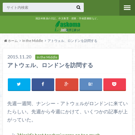
国語科教員の日記。作文教育・授業・学校図書館など。
ホーム
In the Middle
アトウェル、ロンドンを訪問する
2015.11.20
In the Middle
アトウェル、ロンドンを訪問する
先週一週間、ナンシー・アトウェルがロンドンに来てい
たらしい。先週から今週にかけて、いくつかの記事が上
がっていた。
▷
‘World’s best teacher’ warns on too much