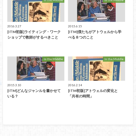
2016.3.27
2015.6.15
[ITM初版]ライティング・ワーク
[ITM]僕たちがアトウェルから学
ショップで教師がするべきこと
べる８つのこと
In the Middle
In the Middle
2015.3.10
2016.2.14
[ITM]どんなジャンルを書かせて
[ITM初版]アトウェルの変化と
いる？
「共有の時間」