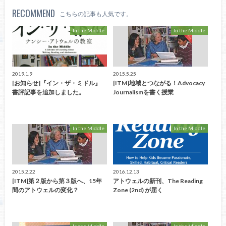
RECOMMEND
こちらの記事も人気です。
In the Middle
In the Middle
2019.1.9
2015.5.25
[お知らせ]『イン・ザ・ミドル』
[ITM]地域とつながる！Advocacy
書評記事を追加しました。
Journalismを書く授業
In the Middle
In the Middle
2015.2.22
2016.12.13
[ITM]第２版から第３版へ、15年
アトウェルの新刊、The Reading
間のアトウェルの変化？
Zone (2nd) が届く
In the Middle
In the Middle