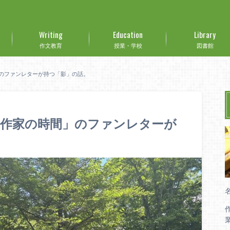
Writing
Education
Library
作文教育
授業・学校
図書館
のファンレターが持つ「影」の話。
「作家の時間」のファンレターが