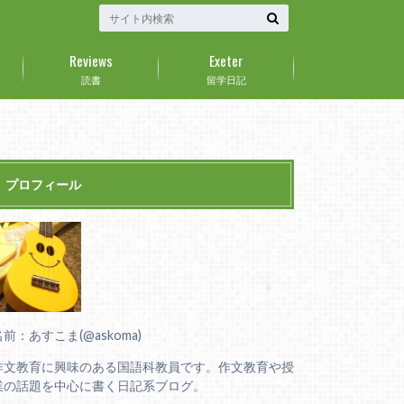
Reviews
Exeter
読書
留学日記
プロフィール
名前：あすこま(@askoma)
作文教育に興味のある国語科教員です。作文教育や授
業の話題を中心に書く日記系ブログ。