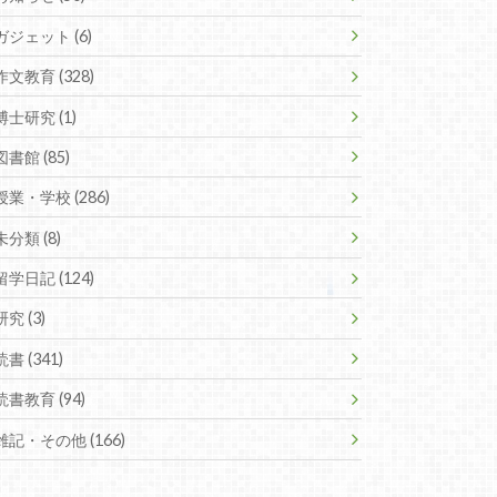
ガジェット (6)
作文教育 (328)
博士研究 (1)
図書館 (85)
授業・学校 (286)
未分類 (8)
留学日記 (124)
研究 (3)
読書 (341)
読書教育 (94)
雑記・その他 (166)