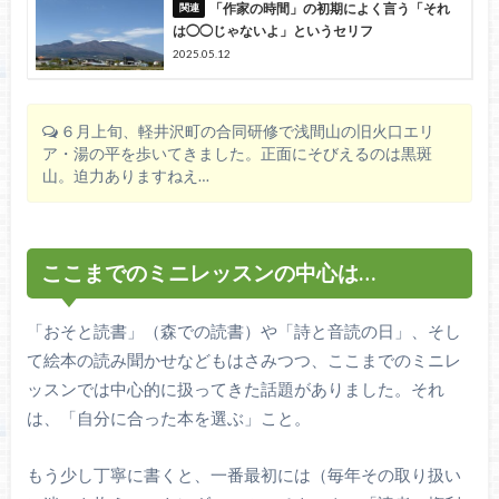
「作家の時間」の初期によく言う「それ
は◯◯じゃないよ」というセリフ
2025.05.12
６月上旬、軽井沢町の合同研修で浅間山の旧火口エリ
ア・湯の平を歩いてきました。正面にそびえるのは黒斑
山。迫力ありますねえ…
ここまでのミニレッスンの中心は…
「おそと読書」（森での読書）や「詩と音読の日」、そし
て絵本の読み聞かせなどもはさみつつ、ここまでのミニレ
ッスンでは中心的に扱ってきた話題がありました。それ
は、「自分に合った本を選ぶ」こと。
もう少し丁寧に書くと、一番最初には（毎年その取り扱い