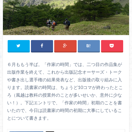
６月ももう半ば。「作家の時間」では、二つ目の作品集が
出版作業を終えて、これから出版記念オーサーズ・トーク
や書き出し選手権の結果発表など、出版後の取り組みに入
ります。読書家の時間は、ちょうど10コマが終わったとこ
ろ（風越は教科の授業外のことが多いせいか、意外に少な
い！）。下記エントリで、「作家の時間」初期のことを書
いたので、今日は読書家の時間の初期に大事にしているこ
とについて書きます。