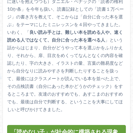
に迷いを抱えつつも）ダニエル・ペナックの「読者の権利
10か条」を今年も扱い、読書記録としての「読書１万ペー
ジ」の書き方を教えて、そこからは「自分に合った本を選
ぶ」をテーマにしたミニレッスンを４回やってきました。
いわく、「
良い読み手とは、難しい本を読める人や、速く
読める人ではなくて、自分に合った本を選べる人
」という
話からはじまり、自分がどうやって本を選ぶかをふりかえ
り、それから、扉、目次をめくってなんとなくの内容を確
認したり、字の大きさ、イラストの量、言葉の難易度など
から自分なりに読みやすさを判断したりすることを扱っ
て、最後にはクラスメートが読んでいる本を並べた上で、
その点検読書（自分にあった本かどうかのチェック）をす
るところまで。友達のおすすめでも、あすこまのおすすめ
でも、最後は自分で判断する、ということを大事にしてほ
しいと呼びかけてきました。
「読めない子」が社会的に構築される現象