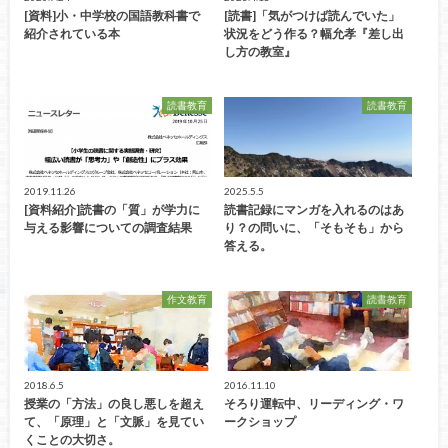
[資料]小・中学校の国語教科書で
[読書]「気がつけば読んでいた」
紹介されている本
状況をどう作る？幅允孝『差し出
し方の教室』
読書教育
読書教育
2019.11.26
2025.5.5
[資料紹介]読書の「質」が学力に
読書記録にマンガを入れるのはあ
与える影響についての調査結果
り？の問いに、「そもそも」から
答える。
作文教育
読書教育
2018.6.5
2016.11.10
授業の「方法」の良し悪しを超え
そろり運転中、リーディング・ワ
て、「原理」と「文脈」を見てい
ークショップ
くことの大切さ。