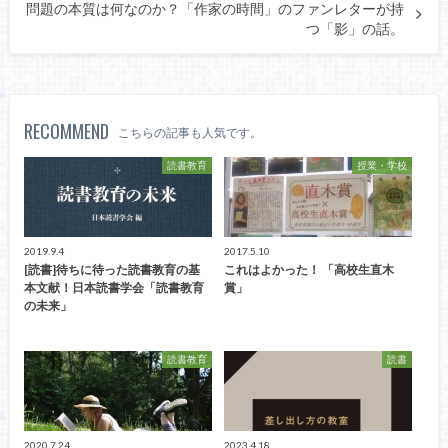
問題の本質は何なのか？「作家の時間」のファンレターが持
つ「影」の話。
RECOMMEND
こちらの記事も人気です。
読書教育
授業・学校
2019.9.4
2017.5.10
[読書]待ちに待った読書教育の基
これはよかった！ 「高校生直木
本文献！日本読書学会「読書教育
賞」
の未来」
読書教育
読書
2020.7.24
2023.4.18