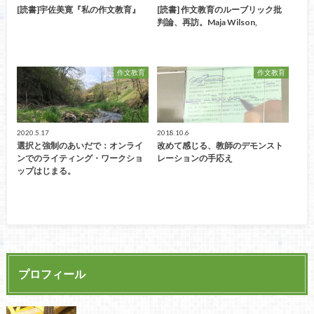
[読書]宇佐美寛『私の作文教育』
[読書] 作文教育のルーブリック批
判論、再訪。Maja Wilson,
作文教育
作文教育
2020.5.17
2018.10.6
選択と強制のあいだで：オンライ
改めて感じる、教師のデモンスト
ンでのライティング・ワークショ
レーションの手応え
ップはじまる。
プロフィール