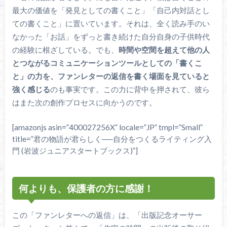
最大の価値を「発見としての書くこと」「自己内対話とし
ての書くこと」に置いています。それは、全く読み手のい
なかった「お話」をずっと書き続けた自分自身の子供時代
の経験に根ざしている。でも、
時間や空間を超えて他の人
とつながるコミュニケーションツールとしての「書くこ
と」の力を、ファンレターの返信を書く場面を見ていると
強く感じる
のも事実です。この力に背中を押されて、彼ら
はまた次の創作プロセスに向かうのです。
[amazonjs asin=”400027256X” locale=”JP” tmpl=”Small”
title=”君の物語が君らしく──自分をつくるライティング入
門 (岩波ジュニアスタートブックス)”]
何よりも、保護者の方に感謝！
この「ファンレターへの返信」は、「出版記念オーサー