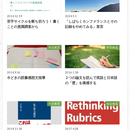
2014.12.19
2024.5.1
苦手サイクルを断ち切ろう！ 書く
「しばらくカンファランスとその
ことの意識調査から
記録をやめてみる」宣言
作文教育
作文教育
2014.9.16
2016.1.18
今どきの読書感想文指導
２つの論文を読んで英語と日本語
の「壁」を痛感する
作文教育
作文教育
2014.11.18
2017.4.28