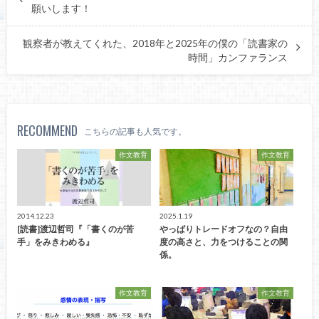
願いします！
観察者が教えてくれた、2018年と2025年の僕の「読書家の
時間」カンファランス
RECOMMEND
こちらの記事も人気です。
作文教育
作文教育
2014.12.23
2025.1.19
[読書]渡辺哲司『「書くのが苦
やっぱりトレードオフなの？自由
手」をみきわめる』
度の高さと、力をつけることの関
係。
作文教育
作文教育