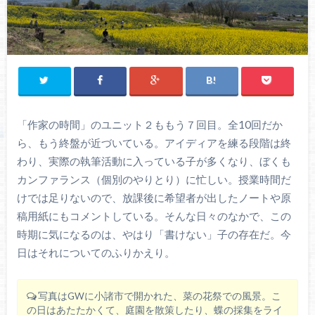
「作家の時間」のユニット２ももう７回目。全10回だか
ら、もう終盤が近づいている。アイディアを練る段階は終
わり、実際の執筆活動に入っている子が多くなり、ぼくも
カンファランス（個別のやりとり）に忙しい。授業時間だ
けでは足りないので、放課後に希望者が出したノートや原
稿用紙にもコメントしている。そんな日々のなかで、この
時期に気になるのは、やはり「書けない」子の存在だ。今
日はそれについてのふりかえり。
写真はGWに小諸市で開かれた、菜の花祭での風景。こ
の日はあたたかくて、庭園を散策したり、蝶の採集をライ