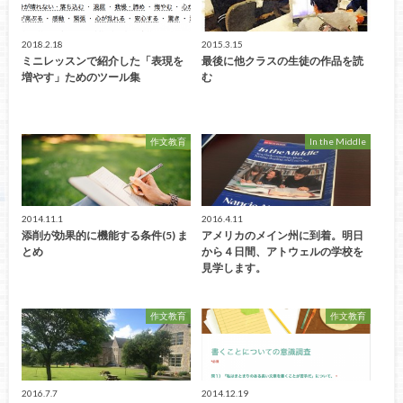
2018.2.18
2015.3.15
ミニレッスンで紹介した「表現を
最後に他クラスの生徒の作品を読
増やす」ためのツール集
む
作文教育
In the Middle
2014.11.1
2016.4.11
添削が効果的に機能する条件(5) ま
アメリカのメイン州に到着。明日
とめ
から４日間、アトウェルの学校を
見学します。
作文教育
作文教育
2016.7.7
2014.12.19