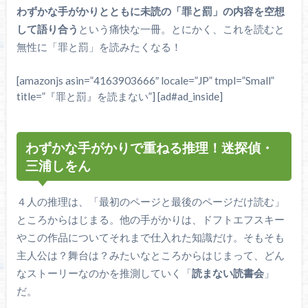
わずかな手がかりとともに未読の「罪と罰」の内容を空想
して語り合う
という痛快な一冊。とにかく、これを読むと
無性に「罪と罰」を読みたくなる！
[amazonjs asin=”4163903666″ locale=”JP” tmpl=”Small”
title=”『罪と罰』を読まない”] [ad#ad_inside]
わずかな手がかりで重ねる推理！迷探偵・
三浦しをん
４人の推理は、「最初のページと最後のページだけ読む」
ところからはじまる。他の手がかりは、ドフトエフスキー
やこの作品についてそれまで仕入れた知識だけ。そもそも
主人公は？舞台は？みたいなところからはじまって、どん
なストーリーなのかを推測していく「
読まない読書会
」
だ。