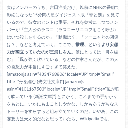
実はメンバーのうち、吉田浩美だけ、以前にNHKの番組で
影絵になった15分間の超ダイジェスト版「罪と罰」を見て
いるので、彼女のヒントは重要。それを参考にしつつメン
バーが「主人公のラスコ（ラスコーリニコフをこう呼ぶ）
はいつ殺しをするのか」「動機は？」「ソーニャとの関係
は？」などと考えていく。ここで、
推理、というより妄想
力が際立っていたのが三浦しをん
。僕にとっては「舟を編
む」「風が強く吹いている」などの作家さんだが、この人
の発想力が本当にすごすぎて笑えた。
[amazonjs asin=”4334768806″ locale=”JP” tmpl=”Small”
title=”舟を編む (光文社文庫)”] [amazonjs
asin=”4101167583″ locale=”JP” tmpl=”Small” title=”風が強
く吹いている (新潮文庫)”] とにかく、これまでの手がかり
をもとに、いかにもまことしやかな、しかもありがちなス
トーリーをすらすらと組み立てていくのだ。いやあ、この
妄想力は天才的だなと思っていたら、Wikipediaでも、