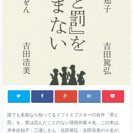
誰でも名前なら知ってるドフトエフスキーの名作「罪と
罰」を、実は読んだことのない現役作家４名。この本は、
岸本佐知子・三浦しをん・吉田篤弘・吉田浩美の４名が、