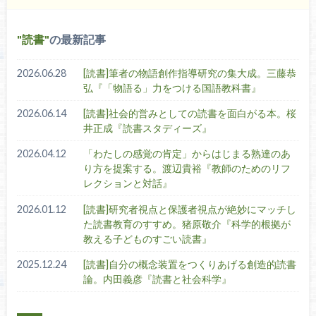
読書
の最新記事
2026.06.28
[読書]筆者の物語創作指導研究の集大成。三藤恭
弘『「物語る」力をつける国語教科書』
2026.06.14
[読書]社会的営みとしての読書を面白がる本。桜
井正成『読書スタディーズ』
2026.04.12
「わたしの感覚の肯定」からはじまる熟達のあ
り方を提案する。渡辺貴裕『教師のためのリフ
レクションと対話』
2026.01.12
[読書]研究者視点と保護者視点が絶妙にマッチし
た読書教育のすすめ。猪原敬介『科学的根拠が
教える子どものすごい読書』
2025.12.24
[読書]自分の概念装置をつくりあげる創造的読書
論。内田義彦『読書と社会科学』