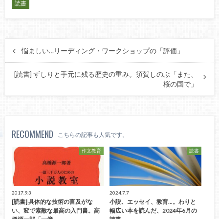
読書
悩ましい…リーディング・ワークショップの「評価」
[読書] ずしりと手元に残る歴史の重み。須賀しのぶ「また、
桜の国で」
RECOMMEND
こちらの記事も人気です。
作文教育
読書
2017.9.3
2024.7.7
[読書] 具体的な技術の言及がな
小説、エッセイ、教育...。わりと
い、変で素敵な最高の入門書。高
幅広い本を読んだ、2024年6月の