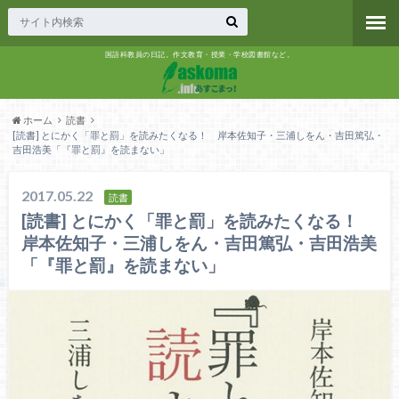
国語科教員の日記。作文教育・授業・学校図書館など。
ホーム
読書
[読書] とにかく「罪と罰」を読みたくなる！ 岸本佐知子・三浦しをん・吉田篤弘・
吉田浩美「『罪と罰』を読まない」
2017.05.22
読書
[読書] とにかく「罪と罰」を読みたくなる！
岸本佐知子・三浦しをん・吉田篤弘・吉田浩美
「『罪と罰』を読まない」