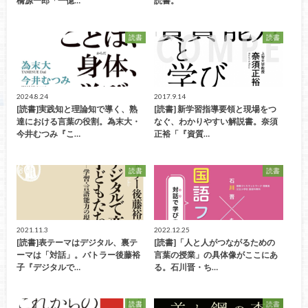
橋源一郎「一億…
読書。
読書
読書
2024.8.24
2017.9.14
[読書]実践知と理論知で導く、熟
[読書] 新学習指導要領と現場をつ
達における言葉の役割。為末大・
なぐ、わかりやすい解説書。奈須
今井むつみ『こ…
正裕「『資質…
読書
読書
2021.11.3
2022.12.25
[読書]表テーマはデジタル、裏テ
[読書]「人と人がつながるための
ーマは「対話」。バトラー後藤裕
言葉の授業」の具体像がここにあ
子『デジタルで…
る。石川晋・ち…
読書
読書