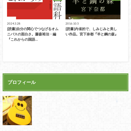
2024.3.28
2016.10.5
[読書]自分の関心でつなげるオム
[読書]内省的で、しみじみと美し
ニバスの面白さ。藤森裕治・編
い作品。宮下奈都『羊と鋼の森』
『これからの国語…
プロフィール