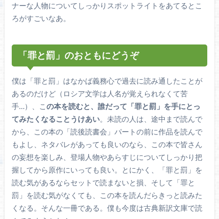
ナーな人物についてしっかりスポットライトをあてるとこ
ろがすごいなあ。
「罪と罰」のおともにどうぞ
僕は「罪と罰」はなかば義務心で過去に読み通したことが
あるのだけど（ロシア文学は人名が覚えられなくて苦
手…）、こ
の本を読むと、誰だって「罪と罰」を手にとっ
てみたくなることうけあい
。未読の人は、途中まで読んで
から、この本の「読後読書会」パートの前に作品を読んで
もよし、ネタバレがあっても良いのなら、この本で皆さん
の妄想を楽しみ、登場人物やあらすじについてしっかり把
握してから原作にいっても良い。とにかく、「罪と罰」を
読む気があるならセットで読まないと損、そして「罪と
罰」を読む気がなくても、この本を読んだらきっと読みた
くなる。そんな一冊である。僕も今度は古典新訳文庫で読