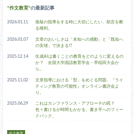
作文教育
の最新記事
2026.01.11
推敲の指導をする時に大切にしたい、助言を断
る権利。
2026.01.07
文章のおいしさは「未知への感動」と「既知へ
の安堵」で決まる!?
2025.12.14
生成AIは書くことの教育をどのように変えるの
か？ 全国大学国語教育学会・早稲田大会か
ら。
2025.11.02
文章指導における「型」をめぐる問題。『ライ
ティング教育の可能性』オンライン書評会よ
り。
2025.06.29
これはカンファランス・アプローチの罠？
色々書けるが時間もかかる、書き手へのフィー
ドバック。
作文教育