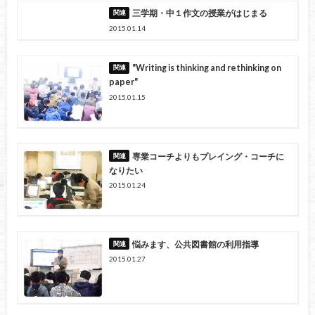
三学期・中１作文の授業がはじまる
2015.01.14
"Writing is thinking and rethinking on
paper"
2015.01.15
専業コーチよりもプレイング・コーチに
なりたい
2015.01.24
悩みます、公共図書館の利用指導
2015.01.27