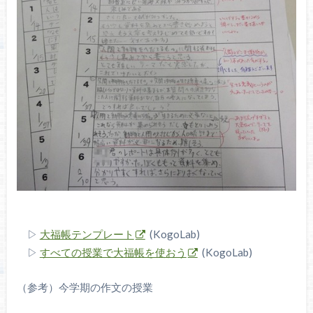
▷
大福帳テンプレート
(KogoLab)
▷
すべての授業で大福帳を使おう
(KogoLab)
（参考）今学期の作文の授業