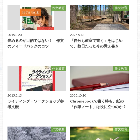
作文教育
作文教育
2015.8.23
2024.5.13
褒めるのが目的ではない！ 作文
「自分も教室で書く」をはじめ
のフィードバックのコツ
て、数日たった今の覚え書き
作文教育
作文教育
2015.5.13
2020.10.10
ライティング・ワークショップ参
Chromebookで書く時も、紙の
考文献
「作家ノート」は役に立つのか？
作文教育
作文教育