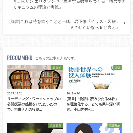
き。H.リン.エリクソン他『思考する教室をつくる 概念型カ
リキュラムの理論と実践』
[読書]これは詩を書くことと一緒。岩下修『イラスト図解：
ＡさせたいならＢと言え』
RECOMMEND
こちらの記事も人気です。
図書館
読書
2017.11.21
2018.6.10
リーディング・ワークショップの
[読書]「物語に読みひたる体験」
公開授業の感想をいただいたの
を理論化する、とても興味深い研
で、司書さんの役割…
究。小山内秀和…
読書教育
読書教育