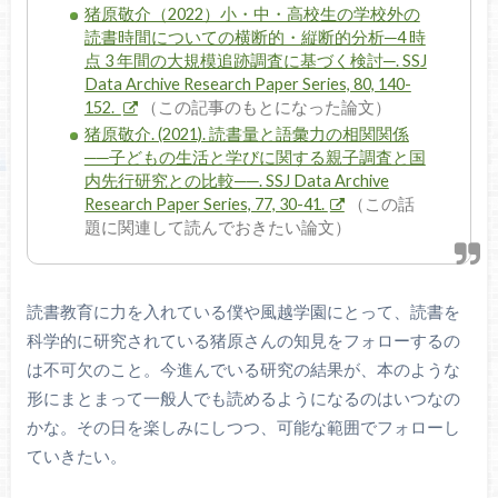
猪原敬介（2022）小・中・高校生の学校外の
読書時間についての横断的・縦断的分析─4 時
点 3 年間の大規模追跡調査に基づく検討─. SSJ
Data Archive Research Paper Series, 80, 140-
152.
（この記事のもとになった論文）
猪原敬介. (2021). 読書量と語彙力の相関関係
──子どもの生活と学びに関する親子調査と国
内先行研究との比較──. SSJ Data Archive
Research Paper Series, 77, 30-41.
（この話
題に関連して読んでおきたい論文）
読書教育に力を入れている僕や風越学園にとって、読書を
科学的に研究されている猪原さんの知見をフォローするの
は不可欠のこと。今進んでいる研究の結果が、本のような
形にまとまって一般人でも読めるようになるのはいつなの
かな。その日を楽しみにしつつ、可能な範囲でフォローし
ていきたい。