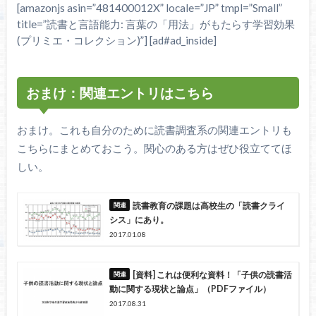
[amazonjs asin=”481400012X” locale=”JP” tmpl=”Small”
title=”読書と言語能力: 言葉の「用法」がもたらす学習効果
(プリミエ・コレクション)”] [ad#ad_inside]
おまけ：関連エントリはこちら
おまけ。これも自分のために読書調査系の関連エントリも
こちらにまとめておこう。関心のある方はぜひ役立ててほ
しい。
読書教育の課題は高校生の「読書クライ
シス」にあり。
2017.01.08
[資料] これは便利な資料！「子供の読書活
動に関する現状と論点」（PDFファイル）
2017.08.31