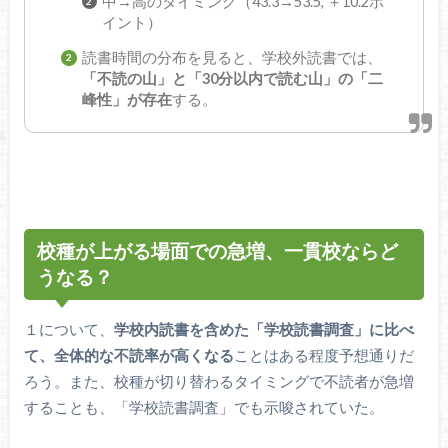
中→高のタイミング（43.3→53.5, ＋10.2ポ
イント）
読書時間の分布を見ると、学校外読書では、
「不読の山」と「30分以内で読む山」の「二
峰性」が存在
する。
校種が上がる場面での急増、一貫校ならど
うなる？
１について、
学校内読書を含めた「学校読書調査」に比べ
て、全体的な不読率が高くなる
ことはある程度予想通りだ
ろう。また、校種が切り替わるタイミングで不読者が急増
することも、「学校読書調査」でも示唆されていた。