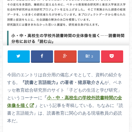
2
今回のエントリは自分用の備忘メモとして、資料の紹介を
する。
『読書と言語能力』の著者・猪原敬介さん
が、ベネ
ッセ教育総合研究所のサイト「子どもの生活と学び研究」
というコーナーに
「
小・中・高校生の学校外読書時間の全
体像を描く
」
という記事を寄稿している。ちなみに『読
書と言語能力』は、読書教育に関心のある現場教員の必読
本だ。