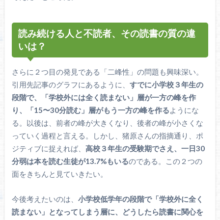
読み続ける人と不読者、その読書の質の違
いは？
さらに２つ目の発見である「二峰性」の問題も興味深い。
引用先記事のグラフにあるように、
すでに小学校３年生の
段階で、「学校外には全く読まない」層が一方の峰を作
り、「15〜30分読む」層がもう一方の峰を作る
ようにな
る。以後は、前者の峰が大きくなり、後者の峰が小さくな
っていく過程と言える。しかし、猪原さんの指摘通り、ポ
ジティブに捉えれば、
高校３年生の受験期でさえ、一日30
分弱は本を読む生徒が13.7%もいる
のである。この２つの
面をきちんと見ていきたい。
今後考えたいのは、
小学校低学年の段階で「学校外に全く
読まない」となってしまう層に、どうしたら読書に関心を