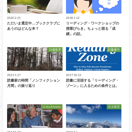
2020.2.15
2018.1.12
ただいま選定中....ブッククラブに
リーディング・ワークショップの
あうのはどんな本？
授業びらき。ちょっと困る「成
績」の話。
読書教育
読書教育
2021.1.17
2017.10.12
読書家の時間「ノンフィクション
読書に没頭する「リーディング・
月間」の振り返り
ゾーン」に入るための条件とは。
In the Middle
作文教育
2017.8.29
2022.3.6