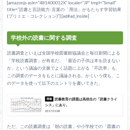
[amazonjs asin=”481400012X” locale=”JP” tmpl=”Small”
title=”読書と言語能力: 言葉の「用法」がもたらす学習効果
(プリミエ・コレクション)”] [ad#ad_inside]
学校外の読書に関する調査
読書調査といえば全国学校図書館協議会と毎日新聞による
「学校読書調査」が有名だ。「最近の子供は本を読まない
か」という議論の文脈でよく話題に上がる「不読率」も、
この調査のデータをもとに議論される。かくいう僕も、こ
のデータを使って以下のエントリを書いてきた。
読書教育の課題は高校生の「読書クライ
シス」にあり。
2017.01.08
ただ、この読書調査は「朝の読書」や小学校での「図書の