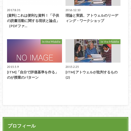
2017.8.31
2016.12.10
[資料] これは便利な資料！「子供
理論と実践、アトウェルのリーデ
の読書活動に関する現状と論点」
ィング・ワークショップ
（PDFファ…
In the Middle
In the Middle
2015.5.9
2015.2.25
[ITM]「自分で評価基準を作る」
[ITM] アトウェルが批判するもの
のが授業のパターン
(2)
プロフィール