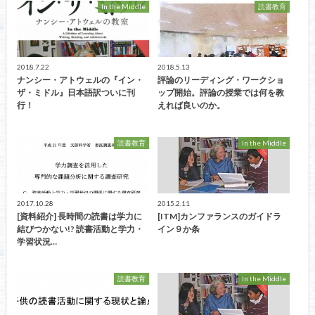
In the Middle
読書教育
2018.7.22
2018.5.13
ナンシー・アトウェルの『イン・
評論のリーディング・ワークショ
ザ・ミドル』日本語訳ついに刊
ップ開始。評論の授業では何を教
行！
えれば良いのか。
読書教育
In the Middle
2017.10.28
2015.2.11
[資料紹介] 長時間の読書は学力に
[ITM]カンファランスのガイドラ
結びつかない!? 読書活動と学力・
イン９か条
学習状況…
読書教育
In the Middle