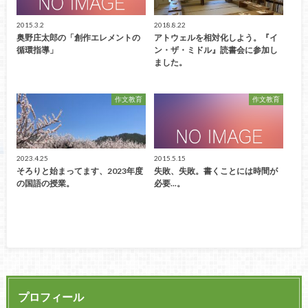
2015.3.2
2018.8.22
奥野庄太郎の「創作エレメントの
アトウェルを相対化しよう。『イ
循環指導」
ン・ザ・ミドル』読書会に参加し
ました。
作文教育
作文教育
2023.4.25
2015.5.15
そろりと始まってます、2023年度
失敗、失敗。書くことには時間が
の国語の授業。
必要...。
プロフィール