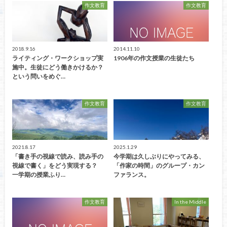
作文教育
作文教育
2018.9.16
2014.11.10
ライティング・ワークショップ実
1906年の作文授業の生徒たち
施中。生徒にどう働きかけるか？
という問いをめぐ…
作文教育
作文教育
2021.8.17
2025.1.29
「書き手の視線で読み、読み手の
今学期は久しぶりにやってみる、
視線で書く」をどう実現する？
「作家の時間」のグループ・カン
一学期の授業ふり…
ファランス。
作文教育
In the Middle