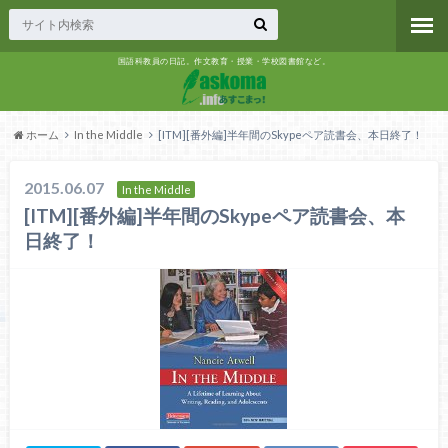
国語科教員の日記。作文教育・授業・学校図書館など。
ホーム
In the Middle
[ITM][番外編]半年間のSkypeペア読書会、本日終了！
2015.06.07
In the Middle
[ITM][番外編]半年間のSkypeペア読書会、本
日終了！