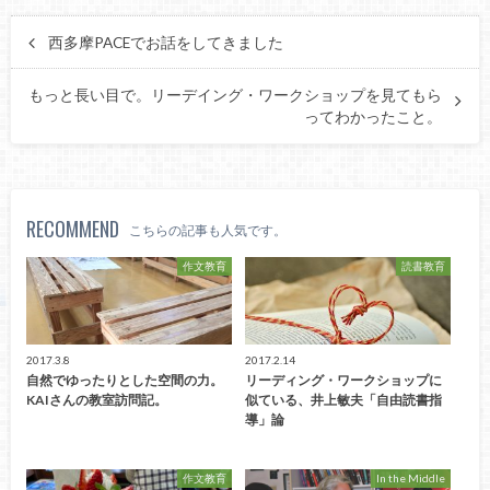
西多摩PACEでお話をしてきました
もっと長い目で。リーデイング・ワークショップを見てもら
ってわかったこと。
RECOMMEND
こちらの記事も人気です。
作文教育
読書教育
2017.3.8
2017.2.14
自然でゆったりとした空間の力。
リーディング・ワークショップに
KAIさんの教室訪問記。
似ている、井上敏夫「自由読書指
導」論
作文教育
In the Middle