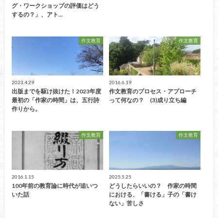
グ・ワークショップの評価はどう
するの？」、アト…
作文教育
作文教育
2023.4.29
2016.6.19
出版までを駆け抜けた！2023年度
作文教育のプロセス・アプローチ
最初の「作家の時間」は、五行詩
って何なの？ (3)成り立ち編
作りから。
作文教育
作文教育
2016.1.15
2025.5.25
100年前の教育論に時代が追いつ
どうしたらいいの？ 作家の時間
いた話
における、「書ける」子の「書け
ない」苦しさ