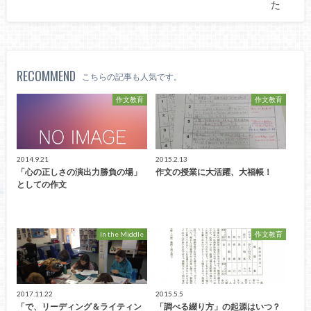
た
RECOMMEND
こちらの記事も人気です。
作文教育
作文教育
2014.9.21
2015.2.13
「心の正しさの演出力勝負の場」
作文の授業に大活躍、大福帳！
としての作文
In the Middle
作文教育
2017.11.22
2015.5.5
「で、リーディング＆ライティン
「調べる綴り方」の起源はいつ？