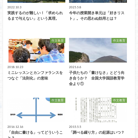
2022.10.3
2025.5.8
実践するのが難しい！「求められ
今年の授業開き単元は「好きリス
るまで与えない」という真理。
ト」。その思わぬ効用とは？
作文教育
作文教育
2018.10.23
2021.6.6
ミニレッスンとカンファランスを
子供たちの「書けなさ」とどう向
つなぐ「法則化」の意味
き合うか？ 全国大学国語教育学
会より①
作文教育
作文教育
2016.12.16
2015.5.5
「自由に書ける」ってどういうこ
「調べる綴り方」の起源はいつ？
と？