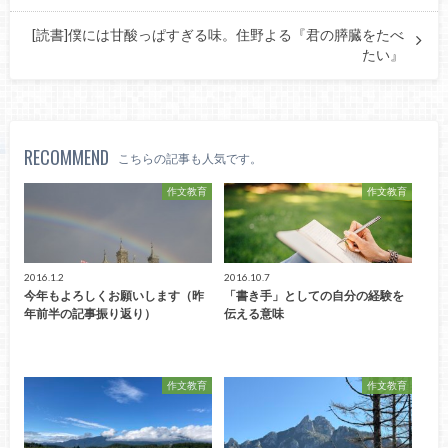
[読書]僕には甘酸っぱすぎる味。住野よる『君の膵臓をたべ
たい』
RECOMMEND
こちらの記事も人気です。
作文教育
作文教育
2016.1.2
2016.10.7
今年もよろしくお願いします（昨
「書き手」としての自分の経験を
年前半の記事振り返り）
伝える意味
作文教育
作文教育