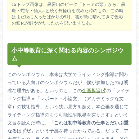
トップ画像は、黒斑山のピーク「トーミの頭」から、黒
斑・蛇骨・仙人…と続く外輪山を眺めた時のもの。この時
はまだ秋に入ったばかりの9月。雲が急に晴れてきて色彩
の変化が鮮やかだったのを思い出すなあ。
小中等教育に深く関わる内容のシンポジウ
ム
このシンポジウム、本来は大学でライティング指導に関わ
っている人向けのシンポジウムだが、僕が参加したのは明
確な理由がある。というのも、この
企画趣旨
の「ライテ
ィング指導＝「レポート・小論文」（アカデミックな文
章）の技術指導、という狭い見方を超え、本企画を通じて
ライティング指導のもつ可能性や限界を探ります」という
文言を読んだ時に、「
これは初中等教育の仕事とだいぶ重
なるはずだ
」という予感を持ったからである。だって、ア
カデミック・ライティングを一つのジャンルと捉え、その