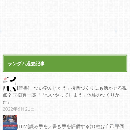
ランダム過去記事
[読書]「つい学んじゃう」授業づくりにも活かせる視
点？ 玉樹真一郎『「ついやってしまう」体験のつくりか
た』
2022年6月21日
[ITM]読み手を／書き手を評価する(1) 柱は自己評価