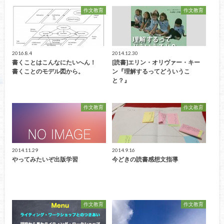
作文教育
作文教育
2016.8.4
2014.12.30
書くことはこんなにたいへん！
[読書]エリン・オリヴァー・キー
書くことのモデル図から。
ン『理解するってどういうこ
と？』
作文教育
作文教育
2014.11.29
2014.9.16
やってみたいぞ出版学習
今どきの読書感想文指導
作文教育
作文教育