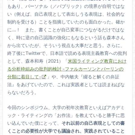
もあり、パーソナル（／パブリック）の境界が自明ではな
い（例えば、自己表現として表出しうる表現は、社会的な
制約を受ける）ことを指摘していたのも面白かった。確か
に….！ また、書くことが自己変革につながるだけではな
く、時に逆の自己認識の強化にもなるという話も森本さん
から出ていたが、そういう視点も大事だと思う。さらに、
終了後にTwitterで、日本語で読める表現主義教育への批判
として、森本和寿（2021）「
米国ライティング教育におけ
る分析枠組みの批判的検討 –ファルカーソンとバーリンの
分類に着目して–
」や、中内敏夫『綴ると解くの弁証
法』をあげていたので、これは実践者としては読まねばな
らないだろう。
今回のシンポジウム、大学の初年次教育といえばアカデミ
ック・ライティングの「お作法」を教えていると勝手に思
い込んでいた僕にとって、
それ以前の自己表現としての書
くことの必要性が大学でも議論され、実践されていること