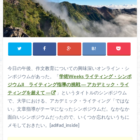
今日の午後、作文教育についての興味深いオンライン・シ
ンポジウムがあった。「
学術Weeks ライティング・シンポ
ジウムII ライティング指導の挑戦 ― アカデミック・ライ
ティングを超えて ―
」というタイトルのシンポジウム
で、大学における、アカデミック・ライティング「ではな
い」文章指導がテーマになったシンポジウムだ。なかなか
面白いシンポジウムだったので、いくつか忘れないうちに
メモしておきたい。[ad#ad_inside]