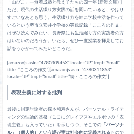
「山びこ」―無着成恭と教え子たちの四十年 (新潮文庫)”]
ただ、現代の生活綴り方実践の話を聞いていると、やはり
すごいなあとも思う。生活綴り方を軸に学校生活を作って
いるという堺市立安井小学校の実践記録「こころの作文」
はぜひ読んでみたい。長野県にも生活綴り方の実践者の方
はいないのだろうか。いたら、ぜひ一度授業を拝見してお
話をうかがってみたいところだ。
[amazonjs asin=”478030945X” locale=”JP” tmpl=”Small”
title=”こころの作文”][amazonjs asin=”4780311853″
locale=”JP” tmpl=”Small” title=”続・こころの作文”]
表現主義に対する批判
最後に指定討論者の森本和寿さんが、パーソナル・ライテ
ィングの理論的基盤（ここにグレイブスやエルボウの「表
現主義」も入っていた）を示しつつ、そこでの
「パーソナ
ル」（個人的）という語が実は社会的に定義される
もので