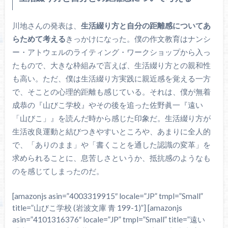
川地さんの発表は、
生活綴り方と自分の距離感についてあ
らためて考える
きっかけになった。僕の作文教育はナンシ
ー・アトウェルのライティング・ワークショップから入っ
たもので、大きな枠組みで言えば、生活綴り方との親和性
も高い。ただ、僕は生活綴り方実践に親近感を覚える一方
で、そことの心理的距離も感じている。それは、僕が無着
成恭の『山びこ学校』やその後を追った佐野眞一『遠い
「山びこ」』を読んだ時から感じた印象だ。生活綴り方が
生活改良運動と結びつきやすいところや、あまりに全人的
で、「ありのまま」や「書くことを通した認識の変革」を
求められることに、息苦しさというか、抵抗感のようなも
のを感じてしまったのだ。
[amazonjs asin=”4003319915″ locale=”JP” tmpl=”Small”
title=”山びこ学校 (岩波文庫 青 199-1)”] [amazonjs
asin=”4101316376″ locale=”JP” tmpl=”Small” title=”遠い