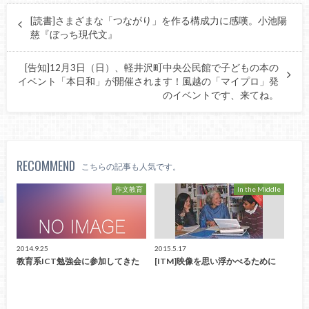
[読書]さまざまな「つながり」を作る構成力に感嘆。小池陽
慈『ぼっち現代文』
[告知]12月3日（日）、軽井沢町中央公民館で子どもの本の
イベント「本日和」が開催されます！風越の「マイプロ」発
のイベントです、来てね。
RECOMMEND
こちらの記事も人気です。
作文教育
In the Middle
2014.9.25
2015.5.17
教育系ICT勉強会に参加してきた
[ITM]映像を思い浮かべるために