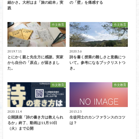
細かさ。大村はま「旅の絵本」実
の「壁」を痛感する
践
作文教育
作文教育
2019.7.11
2020.5.6
とにかく親と先生方に感謝。実家
詩を書く授業の難しさと意義につ
から自分の「原点」が届きまし
いて。参考になるブックリストつ
た。
き。
作文教育
作文教育
2020.11.4
2015.2.5
公開講座「詩の書き方は教えられ
生徒同士のカンファランスのコツ
るか」終了、動画は11月10日
は？
（火）まで公開