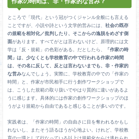
作家の時間は、非・作家的な営み？
ところで「現代」という冠がつくジャンル全般にも言える
ことですが、小説や詩という文学的営みには、
社会の既存
の規範を相対化／批判したり、そこからの逸脱をめざす側
面
があります。すべてがとは言わないけど、原理的には文
学は「反・規範」の色彩がある。だとしたら、
「作家の時
間」は、少なくとも学校教育の中で行われる作家の時間
は、その名に反して、反とは言わないまでも、非・作家的
な営み
なんでしょう。実際に、学校教育の中での「作家の
時間」と、作家が市民相手に行う創作ワークショップで
は、こうした規範の取り扱いでやはり質的に違いがあるよ
うに感じます。具体的には作家の創作ワークショップのほ
うがより規範から自由であると感じることが多いのです。
実践者は、「作家の時間」の自由さに目を奪われるかもし
れないし、またそう語るほうが心地よい。けれど、学校教
育の一環として行なっている以上は規範化からは逃れられ