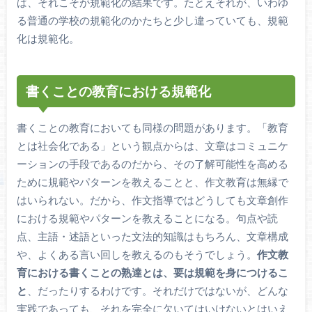
ば、それこそが規範化の結果です。たとえそれが、いわゆ
る普通の学校の規範化のかたちと少し違っていても、規範
化は規範化。
書くことの教育における規範化
書くことの教育においても同様の問題があります。「教育
とは社会化である」という観点からは、文章はコミュニケ
ーションの手段であるのだから、その了解可能性を高める
ために規範やパターンを教えることと、作文教育は無縁で
はいられない。だから、作文指導ではどうしても文章創作
における規範やパターンを教えることになる。句点や読
点、主語・述語といった文法的知識はもちろん、文章構成
や、よくある言い回しを教えるのもそうでしょう。
作文教
育における書くことの熟達とは、要は規範を身につけるこ
と
、だったりするわけです。それだけではないが、どんな
実践であっても、それを完全に欠いてはいけないとはいえ