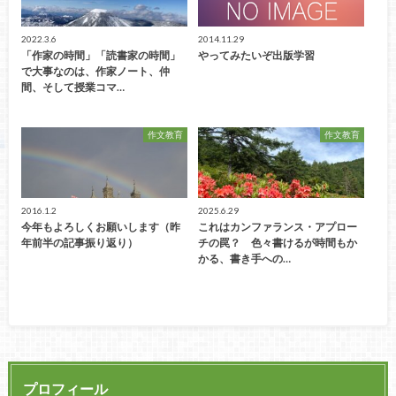
2022.3.6
2014.11.29
「作家の時間」「読書家の時間」
やってみたいぞ出版学習
で大事なのは、作家ノート、仲
間、そして授業コマ…
作文教育
作文教育
2016.1.2
2025.6.29
今年もよろしくお願いします（昨
これはカンファランス・アプロー
年前半の記事振り返り）
チの罠？ 色々書けるが時間もか
かる、書き手への…
プロフィール