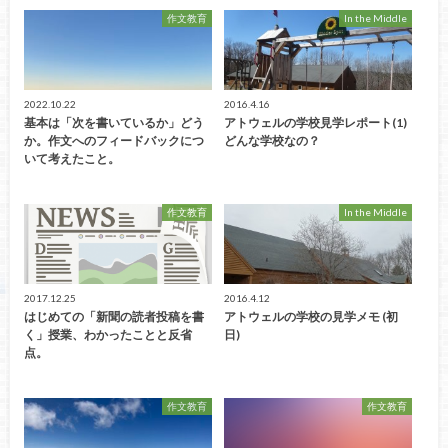
作文教育
In the Middle
2022.10.22
2016.4.16
基本は「次を書いているか」どう
アトウェルの学校見学レポート(1)
か。作文へのフィードバックにつ
どんな学校なの？
いて考えたこと。
作文教育
In the Middle
2017.12.25
2016.4.12
はじめての「新聞の読者投稿を書
アトウェルの学校の見学メモ (初
く」授業、わかったことと反省
日)
点。
作文教育
作文教育