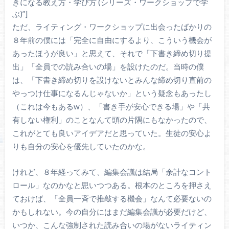
きになる教え方・学び方 (シリーズ・ワークショップで学
ぶ)”]
ただ、ライティング・ワークショップに出会ったばかりの
８年前の僕には「完全に自由にするより、こういう機会が
あったほうが良い」と思えて、それで「下書き締め切り提
出」「全員での読み合いの場」を設けたのだ。当時の僕
は、「下書き締め切りを設けないとみんな締め切り直前の
やっつけ仕事になるんじゃないか」という疑念もあったし
（これは今もあるw）、「書き手が安心できる場」や「共
有しない権利」のことなんて頭の片隅にもなかったので、
これがとても良いアイデアだと思っていた。生徒の安心よ
りも自分の安心を優先していたのかな。
けれど、８年経ってみて、編集会議は結局「余計なコント
ロール」なのかなと思いつつある。根本のところを押さえ
ておけば、「全員一斉で推敲する機会」なんて必要ないの
かもしれない。今の自分にはまだ編集会議が必要だけど、
いつか、こんな強制された読み合いの場がないライティン