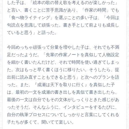
した子は、「絵本の歌の替え歌を考えるのが楽しかった」
と言い、書くことに苦手意識があり、「作家の時間」でも
「食べ物ライティング」を選ぶことの多い子は、「今回は
句読点を意識して頑張った。書き手として前よりも成長し
ていると思う」と語った。
今回めっちゃ頑張って分量を増やした子は、それでも不満
足だったようだ。「先輩の作家ノートを真似して人物設定
を細かく書いたんだけど、それで時間を使い過ぎてしまっ
た。次はもっと早く書くほうに移りたい。そうしたら、提
出前に読み直すこともできると思う」と次へのプランを語
った。また、『成瀬は天下を取りに行く』を真似した子
は、最初の一文を成瀬の書き出しを真似て書き出したら、
最後の一文は自分でもその文体がしっくりときた感じがあ
ったそうだ。そんなふうに、インタビューをするたびに、
自分の執筆プロセスについてしっかりと言葉にしてくれる
子たちが多くて、聞いてて楽しい。