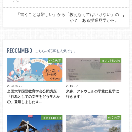
た。
「書くことは難しい」から「教えなくてはいけない」の
か？ ある授業見学から。
RECOMMEND
こちらの記事も人気です。
作文教育
In the Middle
2023.10.22
2015.8.7
全国大学国語教育学会公開講座
来春、アトウェルの学校に見学に
「行為としての文学をどう学ぶか
行きます！
①」登壇しました＆…
In the Middle
作文教育