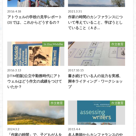
2016.4.18
2021.3.31
アトウェルの学校の見学レポート
作家の時間のカンファランスにつ
(3) では、これからどうするの？
いて考えていること、学ぼうとし
ていること（Ａさ…
In the Middle
作文教育
2016.3.13
2017.10.15
[ITM初版]公立中勤務時代にアト
書き続けている人の迫力を実感、
ウェルはどう作文の成績をつけて
脚本ライティング・ワークショッ
いたか？
プ
作文教育
作文教育
2024.3.2
2015.4.4
「作家の時間」で、子どもが人を
名人教師からカンファランスのや