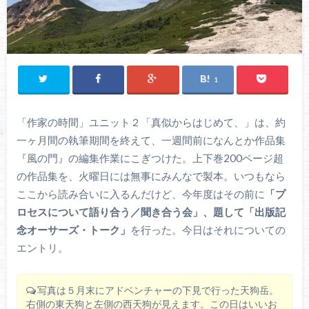
1
「作家の時間」ユニット２「真似からはじめて、」は、約
一ヶ月間の執筆期間を終えて、一週間前になんとか作品集
『風の門』の編集作業にこぎつけた。上下巻200ページ超
の作品集を、火曜日には無事にみんなで製本。いつもなら
ここから読み合いに入るんだけど、今年度はその前に
「プ
ロセスについて語り合う／聞き合う会」、題して「出版記
念オーサーズ・トーク」
を行った。今日はそれについての
エントリ。
写真は５月末にアドベンチャーの下見で行った天狗岳。
右側の東天狗と左側の西天狗が見えます。この日はいいお