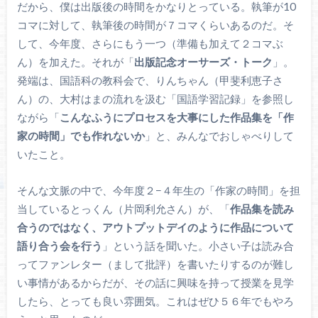
だから、僕は出版後の時間をかなりとっている。執筆が10
コマに対して、執筆後の時間が７コマくらいあるのだ。そ
して、今年度、さらにもう一つ（準備も加えて２コマぶ
ん）を加えた。それが「
出版記念オーサーズ・トーク
」。
発端は、国語科の教科会で、りんちゃん（甲斐利恵子さ
ん）の、大村はまの流れを汲む「国語学習記録」を参照し
ながら「
こんなふうにプロセスを大事にした作品集を「作
家の時間」でも作れないか
」と、みんなでおしゃべりして
いたこと。
そんな文脈の中で、今年度２−４年生の「作家の時間」を担
当しているとっくん（片岡利允さん）が、「
作品集を読み
合うのではなく、アウトプットデイのように作品について
語り合う会を行う
」という話を聞いた。小さい子は読み合
ってファンレター（まして批評）を書いたりするのが難し
い事情があるからだが、その話に興味を持って授業を見学
したら、とっても良い雰囲気。これはぜひ５６年でもやろ