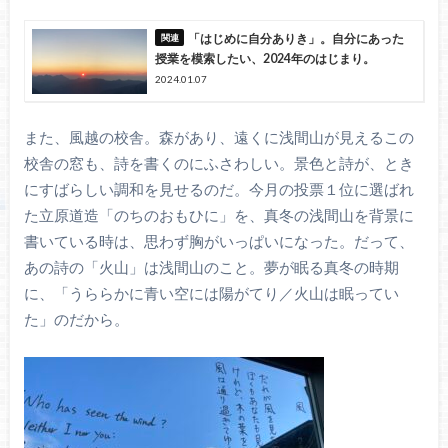
「はじめに自分ありき」。自分にあった
授業を模索したい、2024年のはじまり。
2024.01.07
また、風越の校舎。森があり、遠くに浅間山が見えるこの
校舎の窓も、詩を書くのにふさわしい。景色と詩が、とき
にすばらしい調和を見せるのだ。今月の投票１位に選ばれ
た立原道造「のちのおもひに」を、真冬の浅間山を背景に
書いている時は、思わず胸がいっぱいになった。だって、
あの詩の「火山」は浅間山のこと。夢が眠る真冬の時期
に、「うららかに青い空には陽がてり／火山は眠ってい
た」のだから。