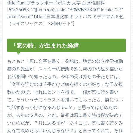
title=”uni ブラックボードポスカ 太字 白 水性顔料
PCE2508K.1″][amazonjs asin=”B09VNS7X4G” locale=”JP”
tmpl=”Small” title=”日本理化学 キットパス ミディアム６色
（ライスワックス） ×2個セット”]
「窓の詩」が生まれた経緯
もともと「窓に文字を書く」発想は、地元の公立小学校勤
務のＳ先生が、スイミーの授業で窓に海の中の絵を描いた
お話を聞いて知ったもの。今年の受け持ちの子たちには、
「文字を読むのは苦手だけど絵を描くのが好き」な子が複
数いたので、それにヒントを得て、「僕が窓に詩を書い
て、そういう子にイラストを描いてもらったら、詩につい
て話すきっかけになるんじゃ…？」と思ってはじめたの
が、去年の５月のことだ。最初は窓に書く詩は僕が決めて
いたのだが、７月にある子が「あすこま、窓に書く詩をみ
んなで決めたらいいんじゃない？」と言ってくれて、それ