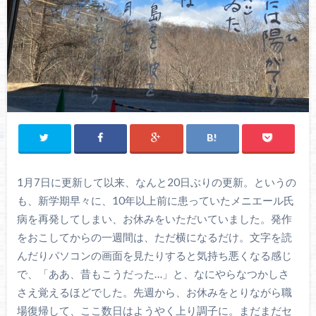
1月7日に更新して以来、なんと20日ぶりの更新。というの
も、新学期早々に、10年以上前に患っていたメニエール氏
病を再発してしまい、お休みをいただいていました。発作
をおこしてからの一週間は、ただ横になるだけ。文字を読
んだりパソコンの画面を見たりすると気持ち悪くなる感じ
で、「ああ、昔もこうだった…」と、なにやらなつかしさ
さえ覚えるほどでした。先週から、お休みをとりながら職
場復帰して、ここ数日はようやく上り調子に。まだまだセ