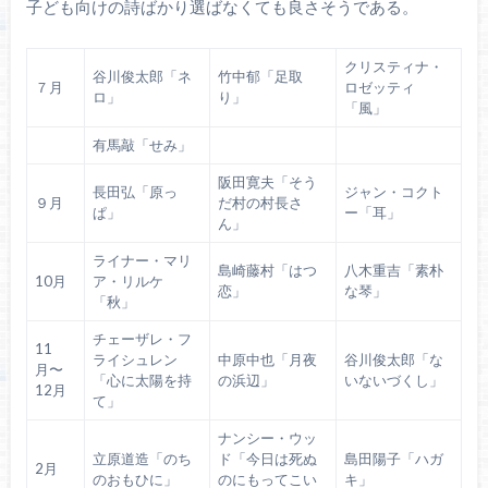
子ども向けの詩ばかり選ばなくても良さそうである。
クリスティナ・
谷川俊太郎「ネ
竹中郁「足取
７月
ロゼッティ
ロ」
り」
「風」
有馬敲「せみ」
阪田寛夫「そう
長田弘「原っ
ジャン・コクト
９月
だ村の村長さ
ぱ」
ー「耳」
ん」
ライナー・マリ
島崎藤村「はつ
八木重吉「素朴
10月
ア・リルケ
恋」
な琴」
「秋」
チェーザレ・フ
11
ライシュレン
中原中也「月夜
谷川俊太郎「な
月〜
「心に太陽を持
の浜辺」
いないづくし」
12月
て」
ナンシー・ウッ
立原道造「のち
ド「今日は死ぬ
島田陽子「ハガ
2月
のおもひに」
のにもってこい
キ」