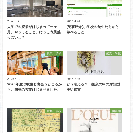
2026.5.9
2016.4.24
大学での授業がはじまって一ヶ
[記事紹介]小学校の先生たちから
月。やってること、けっこう風越
学べること
っぽい....？
授業・学校
授業・学校
2025.4.17
2015.7.25
2025年度は教室と出会うところか
どう考える？ 授業の中の対話型
ら。国語の授業はじまりました。
美術鑑賞
授業・学校
図書館