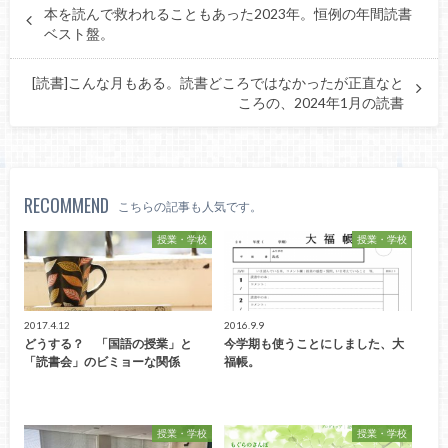
本を読んで救われることもあった2023年。恒例の年間読書
ベスト盤。
[読書]こんな月もある。読書どころではなかったが正直なと
ころの、2024年1月の読書
RECOMMEND
こちらの記事も人気です。
授業・学校
授業・学校
2017.4.12
2016.9.9
どうする？ 「国語の授業」と
今学期も使うことにしました、大
「読書会」のビミョーな関係
福帳。
授業・学校
授業・学校