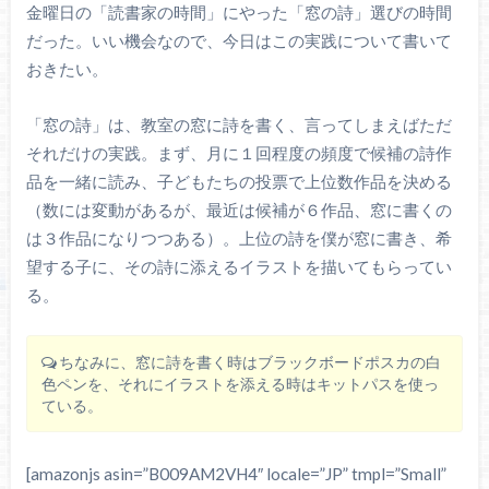
金曜日の「読書家の時間」にやった「窓の詩」選びの時間
だった。いい機会なので、今日はこの実践について書いて
おきたい。
「窓の詩」は、教室の窓に詩を書く、言ってしまえばただ
それだけの実践。まず、月に１回程度の頻度で候補の詩作
品を一緒に読み、子どもたちの投票で上位数作品を決める
（数には変動があるが、最近は候補が６作品、窓に書くの
は３作品になりつつある）。上位の詩を僕が窓に書き、希
望する子に、その詩に添えるイラストを描いてもらってい
る。
ちなみに、窓に詩を書く時はブラックボードポスカの白
色ペンを、それにイラストを添える時はキットパスを使っ
ている。
[amazonjs asin=”B009AM2VH4″ locale=”JP” tmpl=”Small”