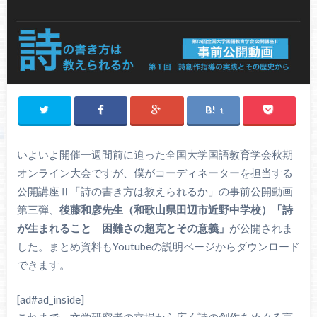
1
いよいよ開催一週間前に迫った全国大学国語教育学会秋期
オンライン大会ですが、僕がコーディネーターを担当する
公開講座Ⅱ「詩の書き方は教えられるか」の事前公開動画
第三弾、
後藤和彦先生（和歌山県田辺市近野中学校）「詩
が生まれること 困難さの超克とその意義」
が公開されま
した。まとめ資料もYoutubeの説明ページからダウンロード
できます。
[ad#ad_inside]
これまで、文学研究者の立場から広く詩の創作をめぐる言