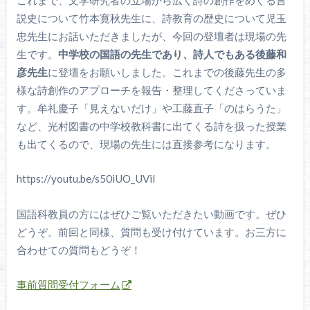
説史について竹本寛秋先生に、詩教育の歴史について児玉
忠先生にお話いただきましたが、今回の登壇者は現場の先
生です。
中学校の国語の先生であり、詩人でもある後藤和
彦先生
に登壇をお願いしました。これまでの後藤先生の多
様な詩創作のアプローチを報告・整理してくださっていま
す。牟礼慶子「見えないだけ」や工藤直子「のはらうた」
など、光村図書の中学校教科書に出てくる詩を扱った授業
も出てくるので、現場の先生には直接参考になります。
https://youtu.be/s50iUO_UViI
国語科教員の方にはぜひご覧いただきたい動画です。ぜひ
どうぞ。前回と同様、質問も受け付けています。お三方に
合わせての質問もどうぞ！
事前質問受付フォーム