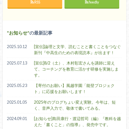
RSS
feedly
お知らせ
の最新記事
2025.10.12
[宣伝]論理と文学、読むことと書くことをつなぐ
新刊『中高生のための表現読本』が出ます！
2025.07.13
[宣伝]8/2（土）、木村彰宏さんを講師に迎え
て、コーチングを教育に活かす研修を実施しま
す。
2025.05.23
【寄付のお願い】風越学園「能登プロジェク
ト」に応援をお願いします！
2025.01.05
2025年のブログちょい変え実験。今年は、短
く、音声入力で、敬体で書いてみる。
2024.09.01
[お知らせ]島田康行・渡辺哲司（編）『教科を越
えた「書くこと」の指導』、発売中です。