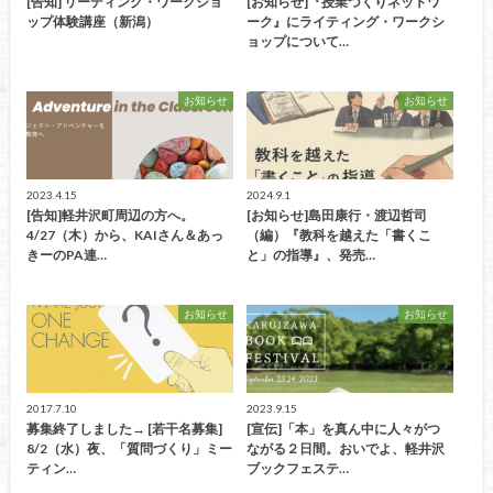
[告知] リーディング・ワークショ
[お知らせ]『授業づくりネットワ
ップ体験講座（新潟）
ーク』にライティング・ワークシ
ョップについて…
お知らせ
お知らせ
2023.4.15
2024.9.1
[告知]軽井沢町周辺の方へ。
[お知らせ]島田康行・渡辺哲司
4/27（木）から、KAIさん＆あっ
（編）『教科を越えた「書くこ
きーのPA連…
と」の指導』、発売…
お知らせ
お知らせ
2017.7.10
2023.9.15
募集終了しました→ [若干名募集]
[宣伝]「本」を真ん中に人々がつ
8/2（水）夜、「質問づくり」ミー
ながる２日間。おいでよ、軽井沢
ティン…
ブックフェステ…