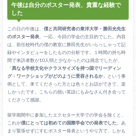
午後は自分のポスター発表、貴重な経験で
した
この日の午後は、
僕と共同研究者の東洋大学・勝田光先生
のポスター発表
。一応、今回の学会の主目的でした。内容
は、前任校時代の僕の教室に勝田先生がいらっしゃって記
録やインタビューをしたものの分析です。１時間の持ち時
間で来訪者数が10人弱と少なかったのは残念でしたが、
「
異なる学校文化やクラスサイズを持つ国でリーディン
グ・ワークショップがどのように受容されるか
」という事
例として、来てくださった方とは色々とお話ができて、楽
しかったです。こちらの拙い英語にもみなさん付き合って
くださって感謝。
留学期間中に参加したエクセター大学での学会を除くと、
これが
僕にとっては初めての国際学会での発表でした
。あ
まり緊張せずにすむポスター発表というやり方で、しかも