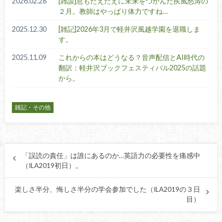
2026.02.28
[雑談]息もたえだえに未来をつかんだ疾風怒涛の
２月。教師はやっぱり体力ですね…
2025.12.30
[雑記]2026年3月で軽井沢風越学園を退職しま
す。
2025.11.09
これからの本はどうなる？音声配信とAI時代の
翻訳：軽井沢ブックフェスティバル2025の話題
から。
雑記・その他
「誤読の責任」は誰にあるのか…英語力の必要性を痛感中
（ILA2019初日）。
楽しさ半分、悔しさ半分の学会参加でした（ILA2019の３日
目）