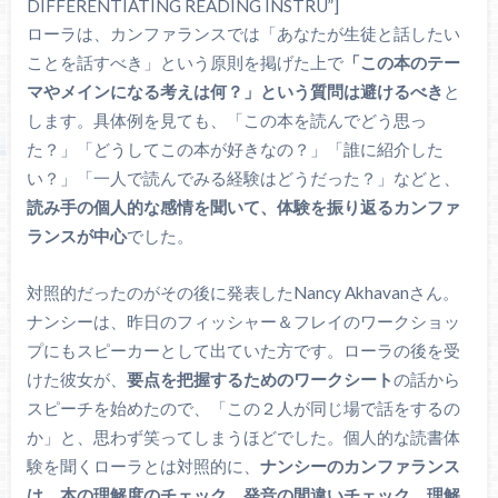
DIFFERENTIATING READING INSTRU”]
ローラは、カンファランスでは「あなたが生徒と話したい
ことを話すべき」という原則を掲げた上で
「この本のテー
マやメインになる考えは何？」という質問は避けるべき
と
します。具体例を見ても、「この本を読んでどう思っ
た？」「どうしてこの本が好きなの？」「誰に紹介した
い？」「一人で読んでみる経験はどうだった？」などと、
読み手の個人的な感情を聞いて、体験を振り返るカンファ
ランスが中心
でした。
対照的だったのがその後に発表したNancy Akhavanさん。
ナンシーは、昨日のフィッシャー＆フレイのワークショッ
プにもスピーカーとして出ていた方です。ローラの後を受
けた彼女が、
要点を把握するためのワークシート
の話から
スピーチを始めたので、「この２人が同じ場で話をするの
か」と、思わず笑ってしまうほどでした。個人的な読書体
験を聞くローラとは対照的に、
ナンシーのカンファランス
は、本の理解度のチェック、発音の間違いチェック、理解