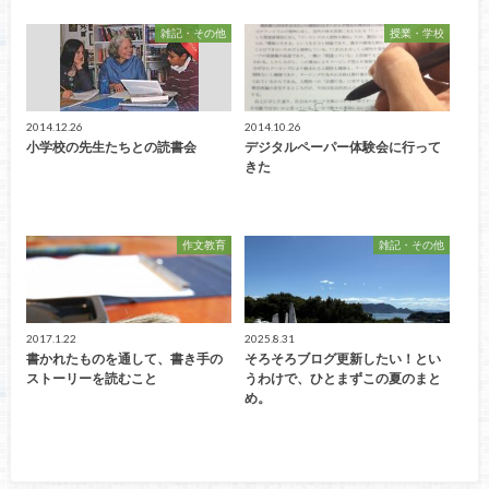
雑記・その他
授業・学校
2014.12.26
2014.10.26
小学校の先生たちとの読書会
デジタルペーパー体験会に行って
きた
作文教育
雑記・その他
2017.1.22
2025.8.31
書かれたものを通して、書き手の
そろそろブログ更新したい！とい
ストーリーを読むこと
うわけで、ひとまずこの夏のまと
め。