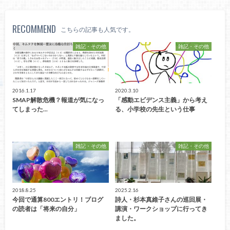
RECOMMEND
こちらの記事も人気です。
雑記・その他
雑記・その他
2016.1.17
2020.3.10
SMAP解散危機？報道が気になっ
「感動エビデンス主義」から考え
てしまった...
る、小学校の先生という仕事
雑記・その他
雑記・その他
2018.8.25
2025.2.16
今回で通算800エントリ！ブログ
詩人・杉本真維子さんの巡回展・
の読者は「将来の自分」
講演・ワークショップに行ってき
ました。