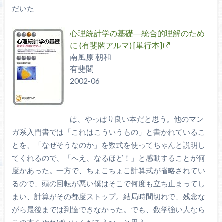
だいた
心理統計学の基礎―統合的理解のため
に (有斐閣アルマ) [単行本]
南風原 朝和
有斐閣
2002-06
は、やっぱり良い本だと思う。他のマン
ガ系入門書では「これはこういうもの」と書かれているこ
とを、「なぜそうなのか」を数式を使ってちゃんと説明し
てくれるので、「へえ、なるほど！」と感動することが何
度かあった。一方で、ちょこちょこ計算式が省略されてい
るので、頭の回転が悪い僕はそこで何度も立ち止まってし
まい、計算がその都度ストップ。結局時間切れで、残念な
がら最後までは到達できなかった。でも、数学強い人なら
この本をやればいいんだろうな、と思う。