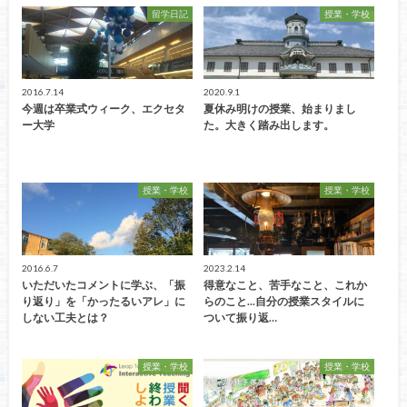
留学日記
授業・学校
2016.7.14
2020.9.1
今週は卒業式ウィーク、エクセタ
夏休み明けの授業、始まりまし
ー大学
た。大きく踏み出します。
授業・学校
授業・学校
2016.6.7
2023.2.14
いただいたコメントに学ぶ、「振
得意なこと、苦手なこと、これか
り返り」を「かったるいアレ」に
らのこと...自分の授業スタイルに
しない工夫とは？
ついて振り返…
授業・学校
授業・学校