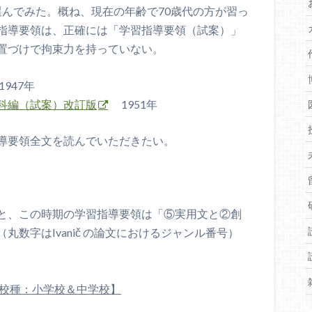
は選んでみた。概ね、現在の年齢で70歳代の方が習っ
指導要領は、正確には「学習指導要領（試案）」
置づけで拘束力を持っていない。
947年
科編（試案）改訂版
1951年
導要領全文を読んでいただきたい。
と、この時期の学習指導要領は「⑤実用文と②創
数字はIvanič の論文におけるジャンル番号）
年実施【校種：小学校＆中学校】