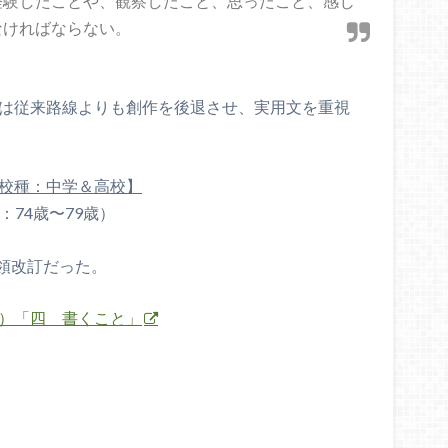
経験したことや、観察したこと、思ったこと、感じ
なければならない。
ては従来路線よりも創作を後退させ、実用文を重視
年実施【校種：中学＆高校】
：74歳〜79歳）
領改訂だった。
）「四 書くこと」