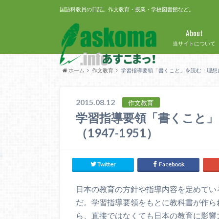
国語科教員の日記。作文教育・授業・学校図書館など。
About
当サイトについて
ホーム
作文教育
学習指導要領「書くこと」を読む：理想に燃
2015.08.12
作文教育
学習指導要領「書くこと」
（1947-1951）
Twitter
Facebook
日本の教育の方針や指導内容を定めてい
だ。学習指導要領をもとに教科書が作ら
ら、直接ではなくても日本の教育に影響