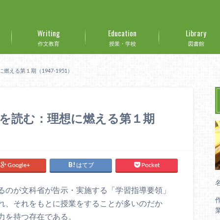
Writing
Education
Library
作文教育
授業・学校
図書館
える第１期（1947-1951）
を読む：理想に燃える第１期
Google+
はてブ
Pocket
るのが文科省が告示・実施する「学習指導要領」
れ、それをもとに授業をすることが多いのだか
力を持つ存在である。