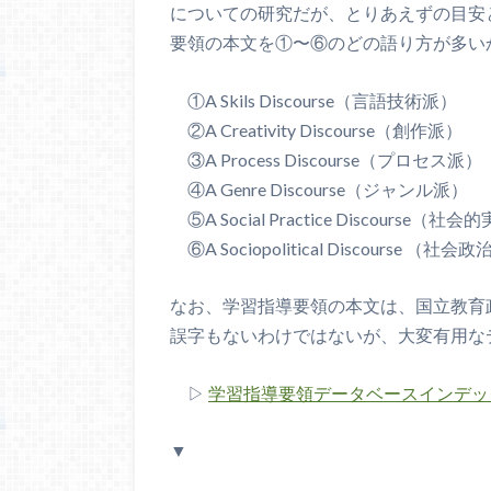
についての研究だが、とりあえずの目安
要領の本文を①〜⑥のどの語り方が多い
①A Skils Discourse（言語技術派）
②A Creativity Discourse（創作派）
③A Process Discourse（プロセス派）
④A Genre Discourse（ジャンル派）
⑤A Social Practice Discourse（社
⑥A Sociopolitical Discourse （
なお、学習指導要領の本文は、国立教育
誤字もないわけではないが、大変有用な
▷
学習指導要領データベースインデッ
▼