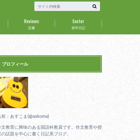
Reviews
Exeter
読書
留学日記
プロフィール
名前：あすこま(@askoma)
作文教育に興味のある国語科教員です。作文教育や授
業の話題を中心に書く日記系ブログ。