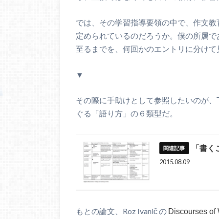
では、その学習指導要領の中で、作文教
定められているのだろうか。僕の所属であ
至るまでを、何回かのエントリに分けて
▼
その際に手助けとして参照したいのが、
ぐる「語り方」の６類型だ。
「書く
2015.08.09
もとの論文、Roz Ivanič の
Discourses of 