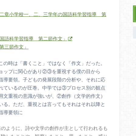
二章小学校一、二、三学年の国語科学習指導 第
国語科学習指導 第二節作文」
第三節作文」
この時は「書くこと」ではなく「作文」だった。
ョップに関心があり②③を重視する僕の目から
指導要領。子どもの発展段階の分析や、それに応
れているのが圧巻。中学では③プロセス別の観点
用文重視の意識が強いが、②創作（文学的作文）
いる。ただ、重視とは言ってもそれはそれ以降と
指導要領に
来のように、詩や文学の創作が主として行われるも