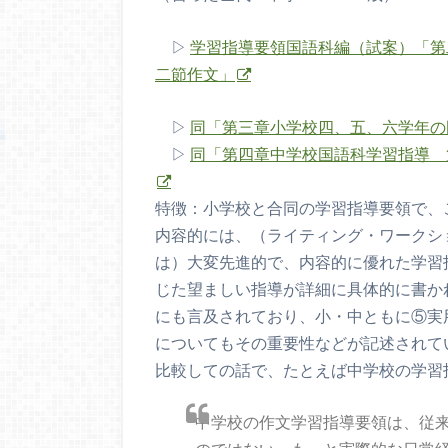
▷
学習指導要領国語科編（試案）「第
二節作文」
▷
同「第三章小学校四、五、六学年の
▷
同「第四章中学校国語科学習指導 
特徴：小学校と合同の学習指導要領で、
内容的には、（ライティング・ワークシ
は）大変先進的で、内容的に優れた学習
じた望ましい指導が詳細に具体的に書か
にも言及されており、小・中ともに⑤実
についてもその重要性などが記述されて
比較しての話で、たとえば中学校の学習
中学校の作文学習指導要領は、従