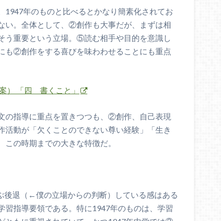
1947年のものと比べるとかなり簡素化されてお
ない。全体として、②創作も大事だが、まずは相
そう重要という立場。⑤読む相手や目的を意識し
にも②創作をする喜びを味わわせることにも重点
案） 「四 書くこと」
文の指導に重点を置きつつも、②創作、自己表現
作活動が「欠くことのできない尊い経験」「生き
、この時期までの大きな特徴だ。
)でだいぶ後退（←僕の立場からの判断）している感はある
習指導要領である。特に1947年のものは、学習