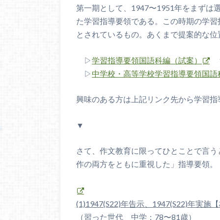
第一期として、1947〜1951年をまず
た学習指導要領である。この時期の学習
とされているもの。あくまで提案的な位
▷
学習指導要領国語科編（試案）
1
▷
中学校・高等学校学習指導要領国語
興味のある方は上記リンク先から学習指
▼
さて、作文教育に限ってひとことで言う
作の両方をともに重視した」指導要領。（丸
(1)1947(S22)年告示、1947(S22)
（習った世代 中学：78〜81歳）