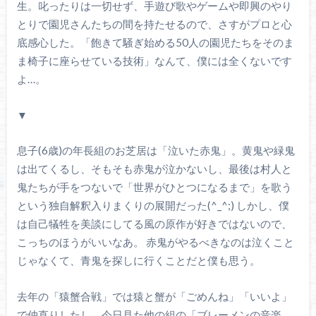
生。叱ったりは一切せず、手遊び歌やゲームや即興のやり
とりで園児さんたちの間を持たせるので、さすがプロと心
底感心した。「飽きて騒ぎ始める50人の園児たちをそのま
ま椅子に座らせている技術」なんて、僕には全くないです
よ…。
▼
息子(6歳)の年長組のお芝居は「泣いた赤鬼」。黄鬼や緑鬼
は出てくるし、そもそも赤鬼が泣かないし、最後は村人と
鬼たちが手をつないで「世界がひとつになるまで」を歌う
という独自解釈入りまくりの展開だった(^_^;) しかし、僕
は自己犠牲を美談にしてる風の原作が好きではないので、
こっちのほうがいいなあ。 赤鬼がやるべきなのは泣くこと
じゃなくて、青鬼を探しに行くことだと僕も思う。
去年の「猿蟹合戦」では猿と蟹が「ごめんね」「いいよ」
で仲直りしたし、今日見た他の組の「ブレーメンの音楽