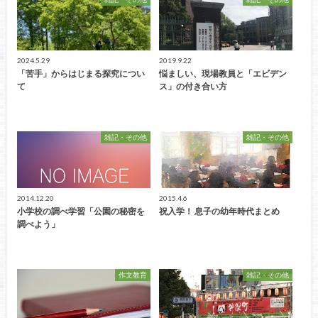
2024.5.29
2019.9.22
「苦手」からはじまる探究につい
悩ましい、現場教員と「エビデン
て
ス」の付き合い方
雑記・その他
雑記・その他
2014.12.20
2015.4.6
小学校の調べ学習「公園の秘密を
祝入学！ 息子の幼年時代まとめ
調べよう」
作文教育
雑記・その他