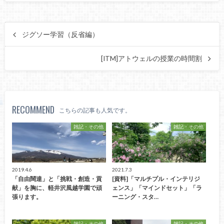
ジグソー学習（反省編）
[ITM]アトウェルの授業の時間割
RECOMMEND
こちらの記事も人気です。
雑記・その他
雑記・その他
2019.4.6
2021.7.3
「自由闊達」と「挑戦・創造・貢
[資料]「マルチプル・インテリジ
献」を胸に、軽井沢風越学園で頑
ェンス」「マインドセット」「ラ
張ります。
ーニング・スタ…
雑記・その他
雑記・その他