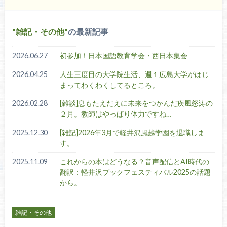
雑記・その他
の最新記事
2026.06.27
初参加！日本国語教育学会・西日本集会
2026.04.25
人生三度目の大学院生活、週１広島大学がはじ
まってわくわくしてるところ。
2026.02.28
[雑談]息もたえだえに未来をつかんだ疾風怒涛の
２月。教師はやっぱり体力ですね…
2025.12.30
[雑記]2026年3月で軽井沢風越学園を退職しま
す。
2025.11.09
これからの本はどうなる？音声配信とAI時代の
翻訳：軽井沢ブックフェスティバル2025の話題
から。
雑記・その他