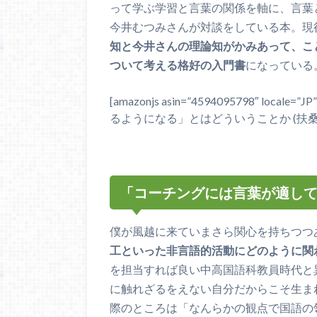
って学ぶ学習と言葉の関係を軸に、言葉
今井むつみさんが対談をしている本。現
知と今井さんの理論知がかみあって、こ
ついて考える格好の入門書
になっている
[amazonjs asin=”4594095798″ local
るようになる」とはどういうことか (扶桑社新書)”]
「コーチングには言葉が適し
僕が風越に来ていまさら関心を持ちつつ
工といった非言語的活動にどのように関
を担当すれば良い中高国語科教員時代と
に触れざるをえない自分だからこそ生ま
際のところは「なんらかの観点で国語の