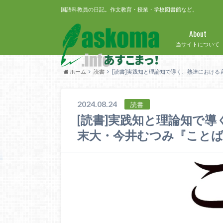
国語科教員の日記。作文教育・授業・学校図書館など。
About
当サイトについて
ホーム
読書
[読書]実践知と理論知で導く、熟達におけ
2024.08.24
読書
[読書]実践知と理論知で
末大・今井むつみ『こと