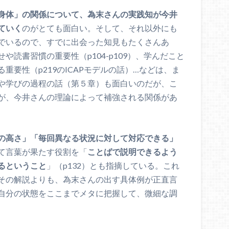
身体」の関係について、為末さんの実践知が今井
ていく
のがとても面白い。そして、それ以外にも
でいるので、すでに出会った知見もたくさんあ
読書習慣の重要性（p104-p109）、学んだこと
重要性（p219のICAPモデルの話）…などは、ま
や学びの過程の話（第５章）も面白いのだが、こ
が、今井さんの理論によって補強される関係があ
の高さ」「毎回異なる状況に対して対応できる」
て言葉が果たす役割を「
ことばで説明できるよう
るということ
」（p132）とも指摘している。これ
その解説よりも、為末さんの出す具体例が正直言
自分の状態をここまでメタに把握して、微細な調