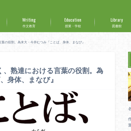
Writing
Education
Library
作文教育
授業・学校
図書館
る言葉の役割。為末大・今井むつみ『ことば、身体、まなび』
導く、熟達における言葉の役割。為
ば、身体、まなび』