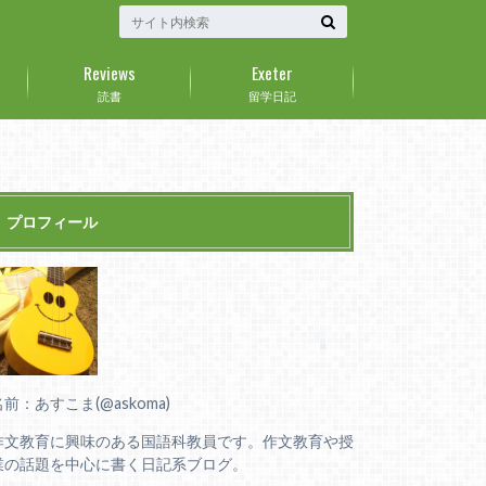
Reviews
Exeter
読書
留学日記
プロフィール
名前：あすこま(@askoma)
作文教育に興味のある国語科教員です。作文教育や授
業の話題を中心に書く日記系ブログ。