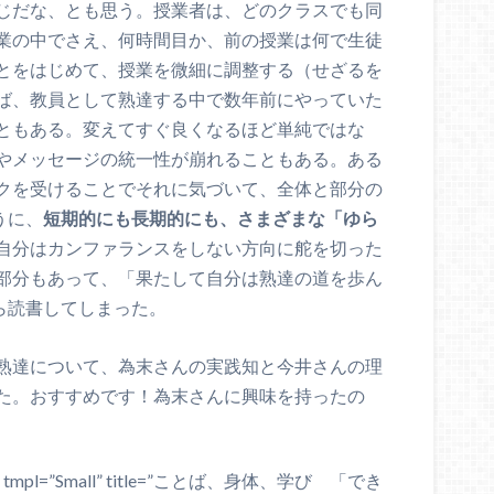
じだな、とも思う。授業者は、どのクラスでも同
業の中でさえ、何時間目か、前の授業は何で生徒
とをはじめて、授業を微細に調整する（せざるを
ば、教員として熟達する中で数年前にやっていた
ともある。変えてすぐ良くなるほど単純ではな
やメッセージの統一性が崩れることもある。ある
クを受けることでそれに気づいて、全体と部分の
うに、
短期的にも長期的にも、さまざまな「ゆら
自分はカンファランスをしない方向に舵を切った
部分もあって、「果たして自分は熟達の道を歩ん
ら読書してしまった。
熟達について、為末さんの実践知と今井さんの理
た。おすすめです！為末さんに興味を持ったの
e=”JP” tmpl=”Small” title=”ことば、身体、学び 「でき