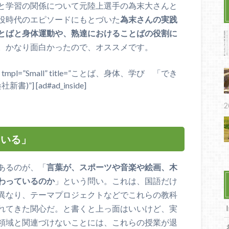
と学習の関係について元陸上選手の為末大さんと
役時代のエピソードにもとづいた
為末さんの実践
とばと身体運動や、熟達におけることばの役割に
。かなり面白かったので、オススメです。
e=”JP” tmpl=”Small” title=”ことば、身体、学び 「でき
 [ad#ad_inside]
2
ている」
あるのが、「
言葉が、スポーツや音楽や絵画、木
わっているのか
」という問い。これは、国語だけ
異なり、テーマプロジェクトなどでこれらの教科
れてきた関心だ。と書くと上っ面はいいけど、実
領域と関連づけないことには、これらの授業が退