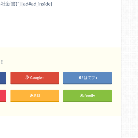
 [ad#ad_inside]
！
Google+
はてブ
1
RSS
feedly