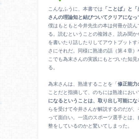
こんなふうに、本書では
「ことば」と「
さんの理論知と結びついてクリアになっ
僕はもともと今井先生の本は何冊か読ん
る。読むということの複雑さ、読み聞かせや
を書いたり話したりしてアウトプットする
さにそれだ。同様に熟達の話（第４章）
こでも為末さんの実践にもとづいた知見
る。
為末さんは、熟達することを「
修正能力
ことだと指摘して、のちには熟達におい
になるということは、取り出し可能にな
らを受けて今井さんが解説するのだが、
って面白い。一流のスポーツ選手とは、
整をしているのかと驚いてしまった。