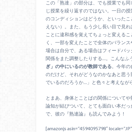
この「熟達」の部分は、でも授業でも同
じ授業を繰り返すのではない。一日の授
のコンディションはどうか、といったこ
えない）。また、もう少し長い目で見れ
ことに違和感を覚えてちょっと変えるこ
く、一部を変えたことで全体のバランス
場合は自分で、ある場合はフィードバッ
関係をまた調整したりする…。こんなふ
ぎ」の中にいるのが教師である
。今年の
のだけど、それがどうなのかなあと思う
でいるのだろうか…」と色々と考えなが
とまあ、身体とことばの関係についてや
論知が結びついて、とても面白い本だっ
で、彼の『熟達論』も読んでみよう！
[amazonjs asin=”4594095798″ local