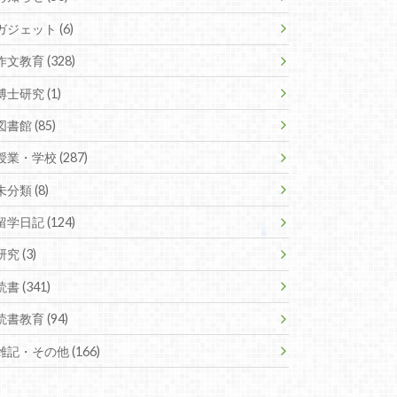
ガジェット (6)
作文教育 (328)
博士研究 (1)
図書館 (85)
授業・学校 (287)
未分類 (8)
留学日記 (124)
研究 (3)
読書 (341)
読書教育 (94)
雑記・その他 (166)