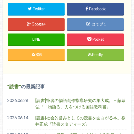
Twitter
Facebook
Google+
はてブ
1
LINE
Pocket
RSS
feedly
読書
の最新記事
2026.06.28
[読書]筆者の物語創作指導研究の集大成。三藤恭
弘『「物語る」力をつける国語教科書』
2026.06.14
[読書]社会的営みとしての読書を面白がる本。桜
井正成『読書スタディーズ』