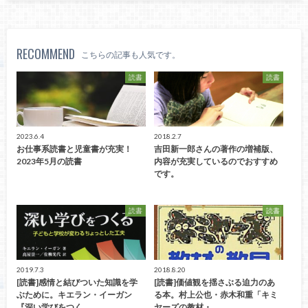
RECOMMEND
こちらの記事も人気です。
読書
読書
2023.6.4
2018.2.7
お仕事系読書と児童書が充実！
吉田新一郎さんの著作の増補版、
2023年5月の読書
内容が充実しているのでおすすめ
です。
読書
読書
2019.7.3
2018.8.20
[読書]感情と結びついた知識を学
[読書]価値観を揺さぶる迫力のあ
ぶために。キエラン・イーガン
る本。村上公也・赤木和重「キミ
『深い学びをつく…
ヤーズの教材・…