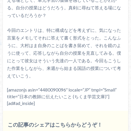
える場として、単元学習の価値を感じていることがわか
る。自分の授業はどうだろう。真剣に尋ねて答える場にな
っているだろうか？
今回のエントリは、特に構成などを考えずに、気になった
言葉をメモしてそれに答えて書く形式をとった。こんなふ
うに、大村はま自身のことばを書き留めて、それを鏡のよ
うに使って、応答しながら自分の授業を見直してみる。僕
にとって彼女はそういう先達の一人である。今回もこうし
た作業をしながら、来週から始まる国語の授業について考
えていこう。
[amazonjs asin=”4480090096″ locale=”JP” tmpl=”Small”
title=”日本の教師に伝えたいこと (ちくま学芸文庫)”]
[ad#ad_inside]
この記事のシェアはこちらからどうぞ！