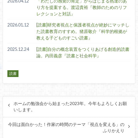
2026.04.12
「わたしの感覚の肯定」からはじまる熟達のあ
り方を提案する。渡辺貴裕『教師のためのリフ
レクションと対話』
2026.01.12
[読書]研究者視点と保護者視点が絶妙にマッチし
た読書教育のすすめ。猪原敬介『科学的根拠が
教える子どものすごい読書』
2025.12.24
[読書]自分の概念装置をつくりあげる創造的読書
論。内田義彦『読書と社会科学』
読書
ホームの勉強会から始まった2023年。今年もよろしくお願
いします。
今回は面白かった！作家の時間のテーマ「視点を変える」の
ふりかえり