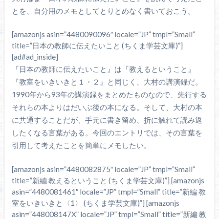
とを、自分用のメモとしてとりとめなく書いておこう。
[amazonjs asin=”4480090096″ locale=”JP” tmpl=”Small”
title=”日本の教師に伝えたいこと (ちくま学芸文庫)”]
[ad#ad_inside]
『日本の教師に伝えたいこと』は『教えるということ』
『教室をいきいきと１・２』と同じく、大村の講演録だ。
1990年から93年の講演録をまとめたものなので、先行する
それらの本よりはだいぶ後の本になる。そして、大村の本
に共通することだが、手元に書き留め、折に触れて読み返
したくなる言葉がある。今回のエントリでは、その言葉を
引用して考えたことを簡単にメモしたい。
[amazonjs asin=”4480082875″ locale=”JP” tmpl=”Small”
title=”新編 教えるということ (ちくま学芸文庫)”] [amazonjs
asin=”4480081461″ locale=”JP” tmpl=”Small” title=”新編 教
室をいきいきと〈1〉 (ちくま学芸文庫)”] [amazonjs
asin=”448008147X” locale=”JP” tmpl=”Small” title=”新編 教