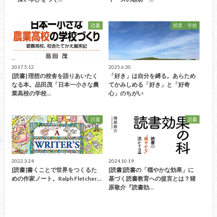
読書
授業・学校
2017.5.12
2025.6.30
[読書] 理想の校舎を語りあいたく
「好き」は自分を縛る。あらため
なる本。品田茂「日本一小さな農
てかみしめる「好き」と「好奇
業高校の学校…
心」のちがい
読書
読書
2022.3.24
2024.10.19
[読書]書くことで世界をつくるた
[読書]読書の「穏やかな効果」に
めの作家ノート。Ralph Fletcher…
基づく読書教育への提言とは？猪
原敬介『読書効…