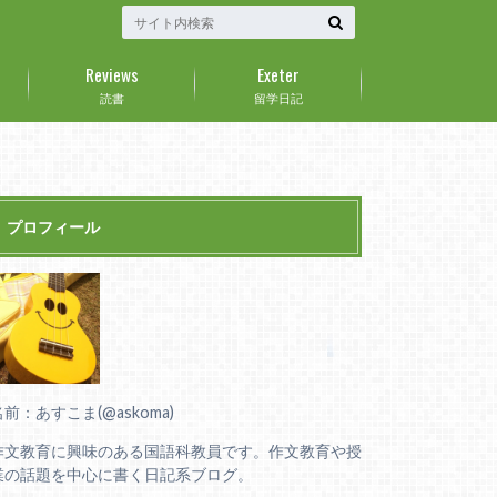
Reviews
Exeter
読書
留学日記
プロフィール
名前：あすこま(@askoma)
作文教育に興味のある国語科教員です。作文教育や授
業の話題を中心に書く日記系ブログ。