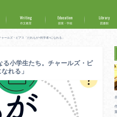
Writing
Education
Library
作文教育
授業・学校
図書館
チャールズ・ピアス「だれもが<科学者>になれる」
になる小学生たち。チャールズ・ピ
になれる」