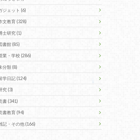
ガジェット (6)
作文教育 (328)
博士研究 (1)
図書館 (85)
授業・学校 (286)
未分類 (8)
留学日記 (124)
研究 (3)
読書 (341)
読書教育 (94)
雑記・その他 (166)