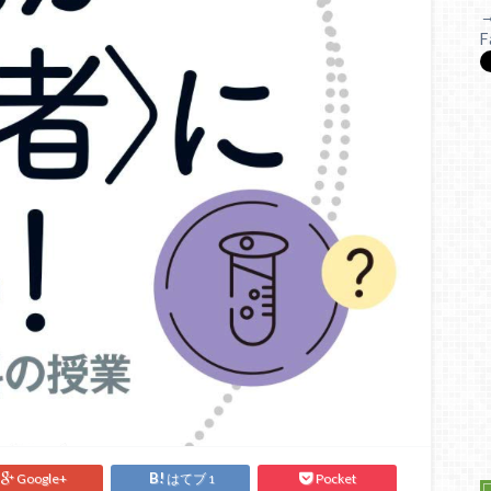
F
Google+
はてブ
Pocket
1