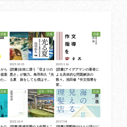
読書
読書
読書
2025.10.15
2025.1.16
」から
[読書]全体に漂う「収まりの
[読書]アイデアマンの著者に
を提案
悪さ」が魅力。鳥羽和久『光
よる具体的な問題解決の
た…
る夏 旅をしても僕はそ…
数々。池田修『作文指導を
変…
読書
授業・学校
読書
2022.12.4
2017.5.8
バカロ
[読書]風越学園の３年間とこ
[読書] 理髪師のひとり語りに