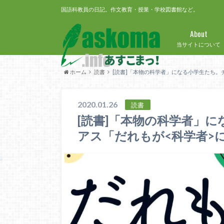
国語科教員の日記。作文教育・授業・学校図書館など。
About
当サイトについて
ホーム
読書
[読書]「本物の科学者」になる小学生たち。
2020.01.26
読書
[読書]「本物の科学者」
アス「だれもが<科学者>