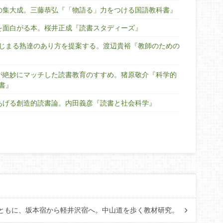
究の集大成。三藤恭弘『「物語る」力をつける国語教科書』
書を面白がる本。桜井正成『読書スタディーズ』
じまる熟達のあり方を提案する。渡辺貴裕『教師のための
点が絶妙にマッチした読書教育のすすめ。猪原敬介『科学的
書』
りあげる創造的読書論。内田義彦『読書と社会科学』
ともに、坂本宿から軽井沢宿へ。中山道を歩く教材研究。