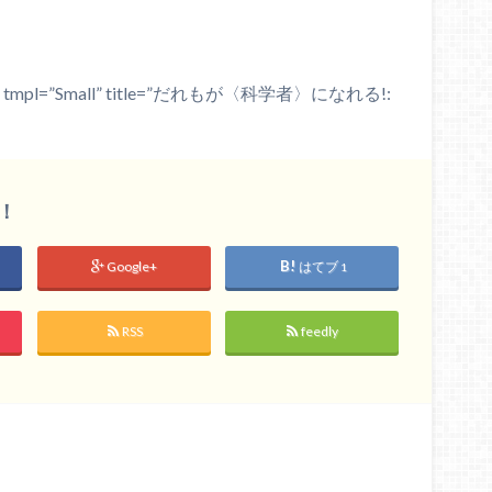
e=”JP” tmpl=”Small” title=”だれもが〈科学者〉になれる!:
！
Google+
はてブ
1
RSS
feedly