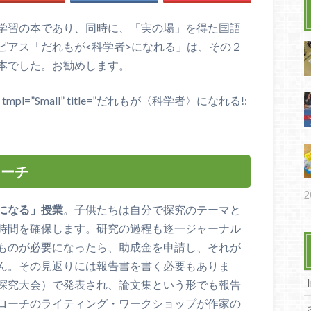
学習の本であり、同時に、「実の場」を得た国語
ピアス「だれもが<科学者>になれる」は、その２
本でした。お勧めします。
e=”JP” tmpl=”Small” title=”だれもが〈科学者〉になれる!:
ローチ
2
になる」授業
。子供たちは自分で探究のテーマと
時間を確保します。研究の過程も逐一ジャーナル
ものが必要になったら、助成金を申請し、それが
ん。その見返りには報告書を書く必要もありま
探究大会）で発表され、論文集という形でも報告
ローチのライティング・ワークショップが作家の