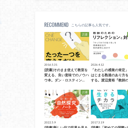
RECOMMEND
こちらの記事も人気です。
読書
2016.5.31
2026.4.12
[読書]そのまま使えて教室を
「わたしの感覚の肯定
変える、良い意味でのノウハ
はじまる熟達のあり方
ウ本。ダン・ロスティン…
する。渡辺貴裕『教師の
読書
2022.5.9
2017.3.19
[読書]新しい目で世界を見る
[読書] 「初めての国際