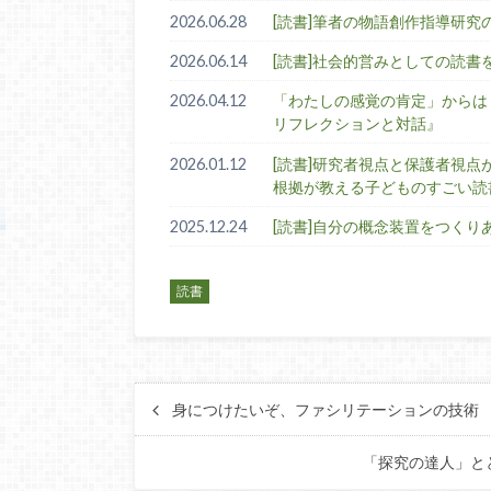
2026.06.28
[読書]筆者の物語創作指導研
2026.06.14
[読書]社会的営みとしての読
2026.04.12
「わたしの感覚の肯定」からは
リフレクションと対話』
2026.01.12
[読書]研究者視点と保護者視
根拠が教える子どものすごい読
2025.12.24
[読書]自分の概念装置をつく
読書
身につけたいぞ、ファシリテーションの技術
「探究の達人」と