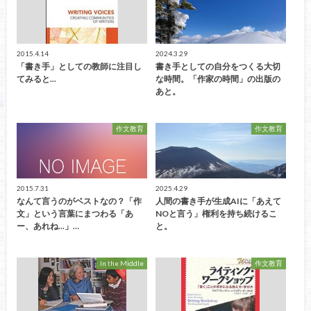
2015.4.14
2024.3.29
「書き手」としての教師に注目し
書き手としての自分をつくる大切
てみると...
な時間。「作家の時間」の出版の
あと。
作文教育
作文教育
2015.7.31
2025.4.29
なんて言うのがベストなの？「作
人間の書き手が生成AIに「あえて
文」という言葉にまつわる「あ
NOと言う」権利を持ち続けるこ
ー、あれね...」…
と。
In the Middle
作文教育