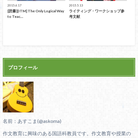
2015.6.17
2015.5.13
[読書][ITM] The Only Logical Way
ライティング・ワークショップ参
to Teac…
考文献
プロフィール
名前：あすこま(@askoma)
作文教育に興味のある国語科教員です。作文教育や授業の