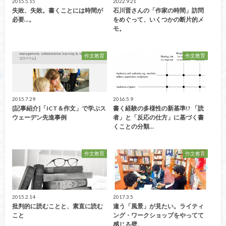
2015.5.15
2022.9.21
失敗、失敗。書くことには時間が
石川晋さんの「作家の時間」訪問
必要...。
をめぐって、いくつかの断片的メ
モ。
作文教育
作文教育
2015.7.29
2016.5.9
[記事紹介]「ICT＆作文」で学ぶス
書く経験の多様性の新基準!? 「読
ウェーデン先進事例
者」と「反応の仕方」に基づく書
くことの分類…
作文教育
作文教育
2015.2.14
2017.3.5
批判的に読むことと、素直に読む
違う「風景」が見たい。ライティ
こと
ング・ワークショップをやってて
感じる壁。