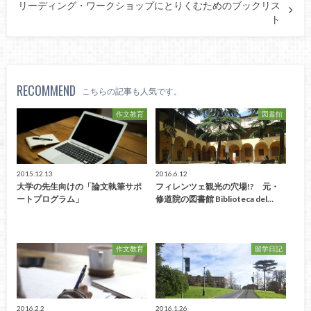
リーディング・ワークショップにとりくむためのブックリス
ト
RECOMMEND
こちらの記事も人気です。
作文教育
図書館
2015.12.13
2016.6.12
大学の先生向けの「論文執筆サポ
フィレンツェ観光の穴場!? 元・
ートプログラム」
修道院の図書館 Biblioteca del…
作文教育
留学日記
2016.2.2
2016.1.26