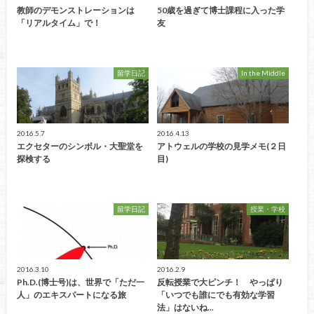
教師のデモンストレーションは
50歳を過ぎて博士課程に入った学
「リアルタイム」で！
友
留学日記
In the Middle
2016.5.7
2016.4.13
エクセターのシンボル・大聖堂を
アトウェルの学校の見学メモ(２日
探検する
目)
留学日記
授業・学校
2016.3.10
2016.2.9
Ph.D.(博士号)は、世界で「ただ一
反転授業で大ピンチ！ やっぱり
人」のエキスパートになる旅
「いつでも誰にでも有効な学習
法」はないね...