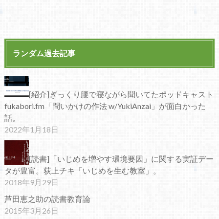
ランダム過去記事
[紹介]ぎっくり腰で寝ながら聞いてたポッドキャスト
fukabori.fm「問いかけの作法 w/YukiAnzai」が面白かった
話。
2022年1月18日
[読書]「いじめを増やす環境要因」に関する実証デー
タが豊富。荻上チキ「いじめを生む教室」。
2018年9月29日
芦田恵之助の読書教育論
2015年3月26日