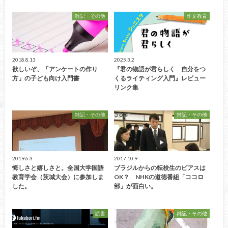
雑記・その他
作文教育
2018.8.13
2025.3.2
欲しいぞ、「アンケートの作り
『君の物語が君らしく 自分をつ
方」の子ども向け入門書
くるライティング入門』レビュー
リンク集
雑記・その他
雑記・その他
2019.6.3
2017.10.9
悔しさと嬉しさと。全国大学国語
ブラジルからの転校生のピアスは
教育学会（茨城大会）に参加しま
OK？ NHKの道徳番組「ココロ
した。
部」が面白い。
読書
雑記・その他