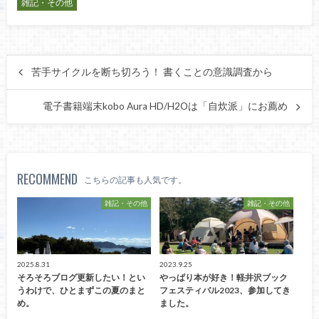
雑記・その他
苦手サイクルを断ち切ろう！ 書くことの意識調査から
電子書籍端末kobo Aura HD/H2Oは「自炊派」にお薦め
RECOMMEND
こちらの記事も人気です。
雑記・その他
雑記・その他
2025.8.31
2023.9.25
そろそろブログ更新したい！とい
やっぱり本が好き！軽井沢ブック
うわけで、ひとまずこの夏のまと
フェスティバル2023、参加してき
め。
ました。