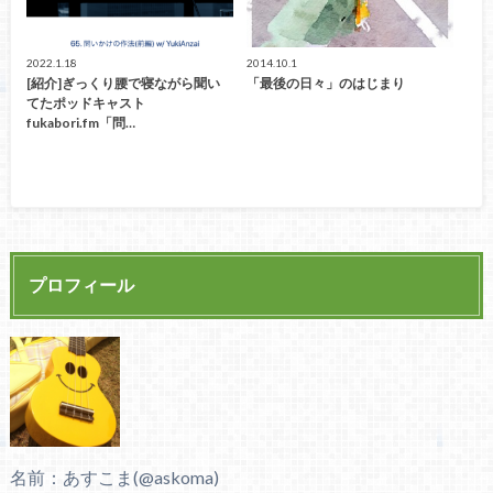
2022.1.18
2014.10.1
[紹介]ぎっくり腰で寝ながら聞い
「最後の日々」のはじまり
てたポッドキャスト
fukabori.fm「問…
プロフィール
名前：あすこま(@askoma)