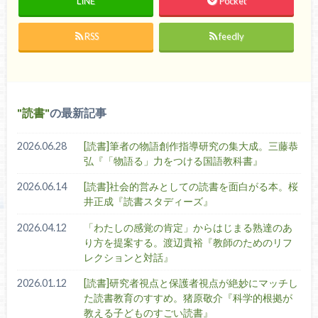
LINE
Pocket
RSS
feedly
読書
の最新記事
2026.06.28
[読書]筆者の物語創作指導研究の集大成。三藤恭
弘『「物語る」力をつける国語教科書』
2026.06.14
[読書]社会的営みとしての読書を面白がる本。桜
井正成『読書スタディーズ』
2026.04.12
「わたしの感覚の肯定」からはじまる熟達のあ
り方を提案する。渡辺貴裕『教師のためのリフ
レクションと対話』
2026.01.12
[読書]研究者視点と保護者視点が絶妙にマッチし
た読書教育のすすめ。猪原敬介『科学的根拠が
教える子どものすごい読書』