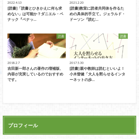
2022.4.13
2021.2.20
[読書]「読書とひきかえに何も求
[読書]教室に読者共同体を作るた
めない」は可能か？ダニエル・ペ
めの具体的手立て。ジェラルド・
ナック『ペナッ…
ドーソン『読む…
読書
読書
2018.2.7
2017.5.30
吉田新一郎さんの著作の増補版、
[読書] 親や教師は読むといいよ！
内容が充実しているのでおすすめ
小木曽健「大人を黙らせるインタ
です。
ーネットの歩…
プロフィール