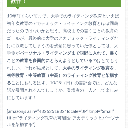
欲作！
10年前くらい前まで、大学でのライティング教育といえば
初年次教育のアカデミック・ライティング教育とほぼ同義
だったのではないかと思う。高校までの書くことの教育の
ゴールが、最終的に大学のアカデミック・ライティングだ
けに収斂してしまうのを残念に思っていた僕としては、大
学側が
パーソナル・ライティングまで視野に入れて、書く
ことの教育を多面的にとらえようとしている
のはとてもう
れしい。それが結果として、
大学のライティング教育を、
初等教育・中等教育（中高）のライティング教育と架橋す
る
ことにもなるはず。10/19（日）の書評会では、どんな
話が展開されるんでしょうか。登壇者の一人として楽しみ
にしています！
[amazonjs asin=”4326251832″ locale=”JP” tmpl=”Small”
title=”ライティング教育の可能性: アカデミックとパーソナ
ルを架橋する”]