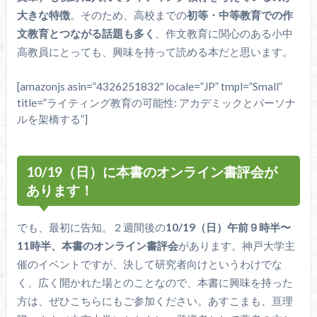
大きな特徴
。そのため、高校までの
初等・中等教育での作
文教育とつながる話題も多く
、作文教育に関心のある小中
高教員にとっても、興味を持って読める本だと思います。
[amazonjs asin=”4326251832″ locale=”JP” tmpl=”Small”
title=”ライティング教育の可能性: アカデミックとパーソナ
ルを架橋する”]
10/19（日）に本書のオンライン書評会が
あります！
でも、最初に告知。２週間後の
10/19（日）午前９時半〜
11時半、本書のオンライン書評会
があります。神戸大学主
催のイベントですが、決して研究者向けというわけでな
く、広く開かれた場とのことなので、本書に興味を持った
方は、ぜひこちらにもご参加ください。あすこまも、亘理