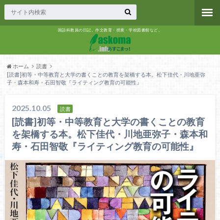
国語科教員の日記。作文教育・授業・学校図書館など。
ホーム
読書
[読書]初等・中等教育と大学の書くことの教育を架橋する本。松下佳代・川地亜弥
子・森本和寿・石田智敬『ライティング教育の可能性』
2025.10.05
読書
[読書]初等・中等教育と大学の書くことの教育
を架橋する本。松下佳代・川地亜弥子・森本和
寿・石田智敬『ライティング教育の可能性』