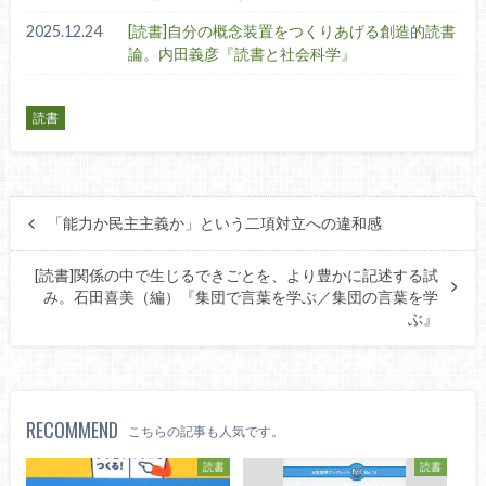
2025.12.24
[読書]自分の概念装置をつくりあげる創造的読書
論。内田義彦『読書と社会科学』
読書
「能力か民主主義か」という二項対立への違和感
[読書]関係の中で生じるできごとを、より豊かに記述する試
み。石田喜美（編）『集団で言葉を学ぶ／集団の言葉を学
ぶ』
RECOMMEND
こちらの記事も人気です。
読書
読書