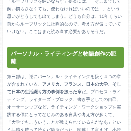
「ルーブリックを飼いならす」提案には、「そこまでして
飼い慣らさなくても、使わなければいいのでは…」という
思いがどうしても出てしまう。どうも自分は、10年くらい
前からルーブリックに批判的なので、考え方が偏っていて
いけない。ここはまた読み直す必要がありそうだ。
パーソナル・ライティングと物語創作の距
離
第三部は、逆にパーソナル・ライティングを扱う４つの章
が含まれている。
アメリカ、フランス、日本の大学、そし
て日本の生活綴り方の事例を扱った章
だ。プロセス・ライ
ティング、ライターズ・ブロック、書き手としての自己、
オーサーシップなど、ライティング・ワークショップを実
践する僕にとってなじみのある言葉や考え方が多くて、
「大学でもこういうことが教えられているんだなあ」とい
う共感を持って読んだ箇所だった。関連して言えば、小説