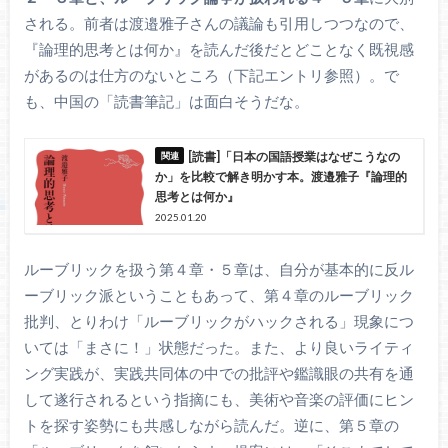
される。前者は渡邉雅子さんの議論も引用しつつなので、
『論理的思考とは何か』を読んだ後だとどことなく既視感
があるのは仕方のないところ（下記エントリ参照）。で
も、中国の「読書筆記」は面白そうだな。
[読書]「日本の国語授業はなぜこうなの
か」を比較で解き明かす本。渡邉雅子『論理的
思考とは何か』
2025.01.20
ルーブリックを扱う第４章・５章は、自分が基本的に反ル
ーブリック派ということもあって、第４章のルーブリック
批判、とりわけ「ルーブリックがハックされる」現象につ
いては「まさに！」状態だった。また、より良いライティ
ング実践が、実践共同体の中での批評や鑑識眼の共有を通
して遂行されるという指摘にも、美術や音楽の評価にヒン
トを探す姿勢にも共感しながら読んだ。逆に、第５章の