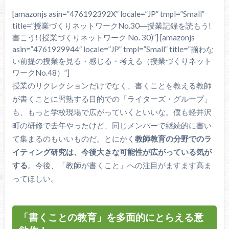
[amazonjs asin=”476192392X” locale=”JP” tmpl=”Small”
title=”授業づくりネットワークNo.30―授業記録を読もう!
書こう! (授業づくりネットワーク No. 30)”] [amazonjs
asin=”4761929944″ locale=”JP” tmpl=”Small” title=”揃わな
い前提の授業を見る・感じる・考える（授業づくりネット
ワークNo.48）”]
授業のリクレクションだけでなく、書くことを教える教師
が書くことに習熟する目的での「ライターズ・グループ」
も、もっと学校現場で広がっていくといいな。僕も軽井沢
町の研修で去年やったけど、同じメンバーで継続的に書い
て集まるのもいいものだ。とにかく
教師教育の分野でのラ
イティング研究は、今後大きな可能性が広がっている気が
する
。今後、「教師が書くこと」への注目がますます高ま
ってほしい。
「書くことの教育」を多面的にとらえる意