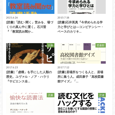
2021.6.26
2015.7.18
[読書]「読む−聞く」営みを、場づ
[読書]石井英真『今求められる学
くりの真ん中に置く。石川晋
力と学びとは―コンピテンシー・
『「教室読み聞か…
ベースのカリキ…
読書
図書館
2017.6.23
2017.7.12
[読書] 「虚構」を手にした人類の
[読書] 居場所をつくる人と、居場
歴史。ユヴァル・ノア・ハラリ
所に集う人。成田康子「高校図書
『サピエンス全…
館デイズ」「…
読書
読書