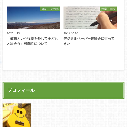
雑記・その他
授業・学校
2020.1.13
2014.10.26
「教員という役割を外して子ども
デジタルペーパー体験会に行って
と出会う」可能性について
きた
プロフィール