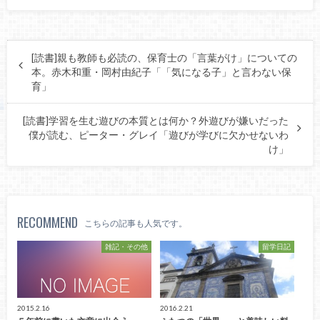
[読書]親も教師も必読の、保育士の「言葉がけ」についての
本。赤木和重・岡村由紀子「「気になる子」と言わない保
育」
[読書]学習を生む遊びの本質とは何か？外遊びが嫌いだった
僕が読む、ピーター・グレイ「遊びが学びに欠かせないわ
け」
RECOMMEND
こちらの記事も人気です。
雑記・その他
留学日記
2015.2.16
2016.2.21