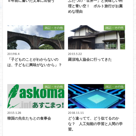
５年前に書いた文章に出会う
ふたつの「世界一」と美味しい料
理と青い空！ ポルト旅行がお薦
めな理由
雑記・その他
雑記・その他
2019.8.4
2015.5.22
「子どものことがわからないの
羅須地人協会に行ってきた
は、子どもに興味がないから」？
雑記・その他
雑記・その他
2015.1.28
2018.11.11
韓国の先生たちとの食事会
どう違ってて、どう似てるのか
な？ 人工知能の学習と人間の学
習。