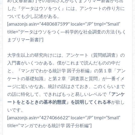
め (文春新書)”] その谷岡さんがちくまプリマー新書から出
した『データはウソをつく』には、アンケートの作り方に
ついても少し記述がある。
[amazonjs asin=”4480687599″ locale=”JP” tmpl=”Small”
title=”データはウソをつく―科学的な社会調査の方法 (ちく
まプリマー新書)”]
大学生以上の研究向けには、アンケート（質問紙調査）の
入門書がいくつかある。僕がこれまで読んだものの中だ
と、『マンガでわかる統計学 因子分析編』の第１章「アン
ケートの基礎知識」と第２章「調査票と質問」が一番イメ
ージに近いかなあ。統計の話はさておき、このくらいまで
の話に特化して、できればもっと易しいレベルで
「アンケ
ートをとるときの基本的態度」を説明してくれる本
が欲し
いです。
[amazonjs asin=”4274066622″ locale=”JP” tmpl=”Small”
title=”マンガでわかる統計学 因子分析編”]