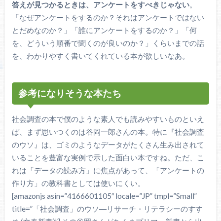
答えが見つかるときは、アンケートをすべきじゃない
。
「なぜアンケートをするのか？それはアンケートではない
とだめなのか？」「誰にアンケートをするのか？」「何
を、どういう順番で聞くのが良いのか？」くらいまでの話
を、わかりやすく書いてくれている本が欲しいなあ。
参考になりそうな本たち
社会調査の本で僕のような素人でも読みやすいものといえ
ば、まず思いつくのは谷岡一郎さんの本。特に『社会調査
のウソ』は、ゴミのようなデータがたくさん生み出されて
いることを豊富な実例で示した面白い本ですね。ただ、こ
れは「データの読み方」に焦点があって、「アンケートの
作り方」の教科書としては使いにくい。
[amazonjs asin=”4166601105″ locale=”JP” tmpl=”Small”
title=”「社会調査」のウソ―リサーチ・リテラシーのすす