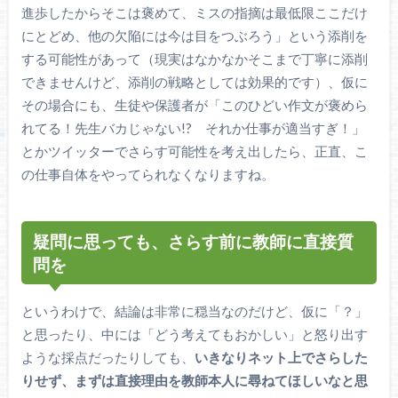
進歩したからそこは褒めて、ミスの指摘は最低限ここだけ
にとどめ、他の欠陥には今は目をつぶろう」という添削を
する可能性があって（現実はなかなかそこまで丁寧に添削
できませんけど、添削の戦略としては効果的です）、仮に
その場合にも、生徒や保護者が「このひどい作文が褒めら
れてる！先生バカじゃない!? それか仕事が適当すぎ！」
とかツイッターでさらす可能性を考え出したら、正直、こ
の仕事自体をやってられなくなりますね。
疑問に思っても、さらす前に教師に直接質
問を
というわけで、結論は非常に穏当なのだけど、仮に「？」
と思ったり、中には「どう考えてもおかしい」と怒り出す
ような採点だったりしても、
いきなりネット上でさらした
りせず、まずは直接理由を教師本人に尋ねてほしいなと思