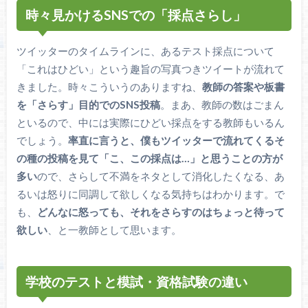
時々見かけるSNSでの「採点さらし」
ツイッターのタイムラインに、あるテスト採点について
「これはひどい」という趣旨の写真つきツイートが流れて
きました。時々こういうのありますね、
教師の答案や板書
を「さらす」目的でのSNS投稿
。まあ、教師の数はごまん
といるので、中には実際にひどい採点をする教師もいるん
でしょう。
率直に言うと、僕もツイッターで流れてくるそ
の種の投稿を見て「こ、この採点は…」と思うことの方が
多い
ので、さらして不満をネタとして消化したくなる、あ
るいは怒りに同調して欲しくなる気持ちはわかります。で
も、
どんなに怒っても、それをさらすのはちょっと待って
欲しい
、と一教師として思います。
学校のテストと模試・資格試験の違い