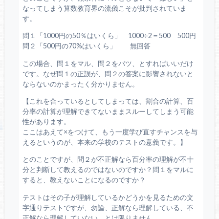
なってしまう算数教育界の流儀こそが批判されていま
す。
問１「1000円の50％はいくら」 1000÷2＝500 500円
問２「500円の70%はいくら」 無回答
この場合、問１をマル、問２をバツ、とすればいいだけ
です。なぜ問１の正誤が、問２の答案に影響されないと
ならないのかまったく分かりません。
【これを合っているとしてしまっては、割合の計算、百
分率の計算が理解できてないままスルーしてしまう可能
性があります。
ここはあえて×をつけて、もう一度学び直すチャンスを与
えるというのが、本来の学校のテストの意義です。】
とのことですが、問２が不正解なら百分率の理解が不十
分と判断して教えるのではないのですか？問１をマルに
すると、教えないことになるのですか？
テストはその子が理解しているかどうかを見るための文
字通りテストですが、勿論、正解なら理解している、不
正解なら理解していない、とは限りません。