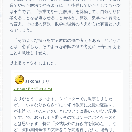
業でやった解法でやるように」と指導していたとしてもバツ
は不当です。「授業でやった解法」を奨励して、自分なりに
考えることを忌避させること自体が、算数・数学への冒涜と
も言え、その後の算数・数学の理解のうえからは有害といえ
るでしょう。
「そのような採点をする教師の側の考えもある」というこ
とは、必ずしも、そのような教師の側の考えに正当性がある
ことを意味しません。
以上長々と失礼しました。
askoma
より:
2016年5月27日 3:03 PM
ありがとうございます。ツイッターでお返事しました
が、「いきなりさらさずにまずは教師に文脈の確認を」
が主旨で、そのあとのことについては書いていない記事
です。で、おっしゃる通りその後はケースバイケースだ
とは思います。特に「公式以外の解き方を認めない」な
ど「教師集団全体の文脈をこそ問題視したい」場合は、