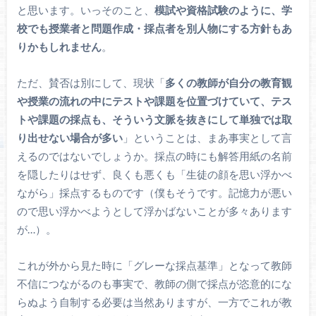
と思います。いっそのこと、
模試や資格試験のように、学
校でも授業者と問題作成・採点者を別人物にする方針もあ
りかもしれません
。
ただ、賛否は別にして、現状「
多くの教師が自分の教育観
や授業の流れの中にテストや課題を位置づけていて、テス
トや課題の採点も、そういう文脈を抜きにして単独では取
り出せない場合が多い
」ということは、まあ事実として言
えるのではないでしょうか。採点の時にも解答用紙の名前
を隠したりはせず、良くも悪くも「生徒の顔を思い浮かべ
ながら」採点するものです（僕もそうです。記憶力が悪い
ので思い浮かべようとして浮かばないことが多々あります
が…）。
これが外から見た時に「グレーな採点基準」となって教師
不信につながるのも事実で、教師の側で採点が恣意的にな
らぬよう自制する必要は当然ありますが、一方でこれが教