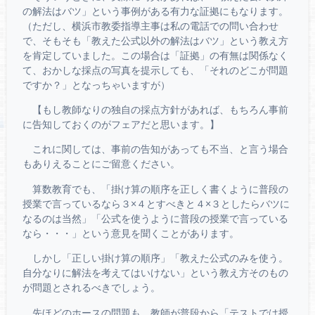
の解法はバツ」という事例がある有力な証拠にもなります。
（ただし、横浜市教委指導主事は私の電話での問い合わせ
で、そもそも「教えた公式以外の解法はバツ」という教え方
を肯定していました。この場合は「証拠」の有無は関係なく
て、おかしな採点の写真を提示しても、「それのどこが問題
ですか？」となっちゃいますが）
【もし教師なりの独自の採点方針があれば、もちろん事前
に告知しておくのがフェアだと思います。】
これに関しては、事前の告知があっても不当、と言う場合
もありえることにご留意ください。
算数教育でも、「掛け算の順序を正しく書くように普段の
授業で言っているなら３×４とすべきと４×３としたらバツに
なるのは当然」「公式を使うように普段の授業で言っている
なら・・・」という意見を聞くことがあります。
しかし「正しい掛け算の順序」「教えた公式のみを使う。
自分なりに解法を考えてはいけない」という教え方そのもの
が問題とされるべきでしょう。
先ほどのホースの問題も、教師が普段から「テストでは授