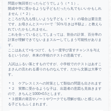
問題が無回答だったらどうでしょう（＊１）。
開成中学に受かるような子どもだったら丸でもいいかもしれ
ません（＊２）。
ところが九九も怪しいような子ども（＊３）の場合は要注意
です。お母さんとスーパーで「50％引きは半額よ」と教えら
れていたかもしれません。
これを合っているとしてしまっては、割合の計算、百分率の
計算が理解できてないままスルーしてしまう可能性がありま
す。
ここはあえて×をつけて、もう一度学び直すチャンスを与え
るというのが、本来の学校のテストの意義です。
入試はふるい落とすものですが、小学校でのテストはあすこ
まさんの言われる通りのものなんです。だから文脈は大事で
す。
＊１ ケアレスミスへの対策として類似の問題も出されます
＊２ 実際に受かるような子は、出題者の意図も見抜きます
ので、きちんと1000×0.5とします。
＊３授業の発言やノートやワークでも理解が低いと感じられ
る子どももふくまれます。