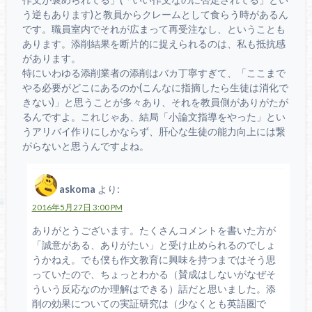
う逆もあります)と教員からクレームとして食らう時があるん
です。職員室内でそれが広まって再受注なし、ということも
あります。添削結果を断片的に捉えられるのは、私も抵抗感
があります。
特にいわゆる添削業者の添削はバカ丁寧すぎて、「ここまで
やる必要がどこにあるのか(こんなに指摘したら生徒は消化で
きない)」と思うことが多々あり、それを教員側がありがたが
るんですよ。これじゃあ、結局「小論文指導をやった」とい
うアリバイ作りにしかならず、肝心な生徒の能力向上には繋
がらないと思うんですよね。
askoma
より:
2016年5月27日 3:00 PM
ありがとうございます。たくさんコメントを書いた方が
「誠意がある、ありがたい」と受け止められるのでしょ
うかねえ。でも僕も作文教育に興味を持つまではそう思
っていたので、ちょっとわかる（賛成はしないがなぜそ
ういう反応なのか理解はできる）話だと思いました。添
削の効果についての実証研究は（少なくとも英語圏で