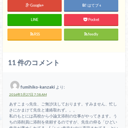
Google+
はてブ
4
LINE
Pocket
RSS
feedly
11
件のコメント
fumihiko-kanzaki
より:
2016年5月27日 7:58 AM
あすこまっ先生、ご無沙汰しております。すみません、忙し
さにかまけて先生と連絡取れず。。。
私のもとには高校から小論文添削の仕事がやってきます。う
ちの添削員に添削を依頼するのですが、先生の仰る「ひどい
作文が褒められてる」(「いい作文なのに否定されてる」とい