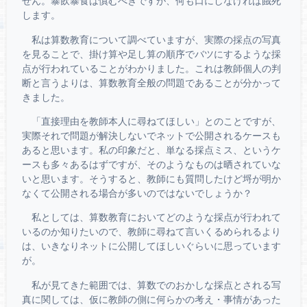
せん。暴飲暴食は慎むべきですが、何も口にしなければ餓死
します。
私は算数教育について調べていますが、実際の採点の写真
を見ることで、掛け算や足し算の順序でバツにするような採
点が行われていることがわかりました。これは教師個人の判
断と言うよりは、算数教育全般の問題であることが分かって
きました。
「直接理由を教師本人に尋ねてほしい」とのことですが、
実際それで問題が解決しないでネットで公開されるケースも
あると思います。私の印象だと、単なる採点ミス、というケ
ースも多々あるはずですが、そのようなものは晒されていな
いと思います。そうすると、教師にも質問したけど埒が明か
なくて公開される場合が多いのではないでしょうか？
私としては、算数教育においてどのような採点が行われて
いるのか知りたいので、教師に尋ねて言いくるめられるより
は、いきなりネットに公開してほしいぐらいに思っています
が。
私が見てきた範囲では、算数でのおかしな採点とされる写
真に関しては、仮に教師の側に何らかの考え・事情があった