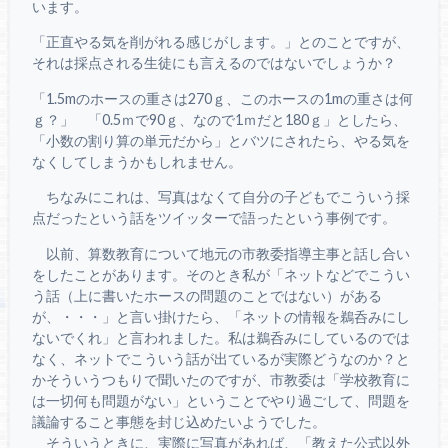
います。
「正直やる気を削がれる感じがします。」とのことですが、
それは採点される生徒にも言えるのではないでしょうか？
「1.5mのホースの重さは270ｇ、このホースの1mの重さは何
ｇ？」 「0.5ｍで90ｇ、なので1ｍだと180ｇ」としたら、
「小数の割り算の単元だから」とバツにされたら、やる気を
なくしてしまうかもしれません。
ちなみにこれは、写真はなくて自分の子どもでこういう採
点だったという話をツイッターで語ったという事例です。
以前、算数教育について地元の市教委指導主事と話し合い
をしたことがあります。そのとき私が「ネットなどでこうい
う話（上に書いたホースの問題のことではない）がある
が、・・・」と言い掛けたら、「ネットの情報を鵜呑みにし
ないでくれ」と言われました。私は鵜呑みにしているのでは
なく、ネットでこういう話が出ているが実際どうなのか？と
かそういうつもりで聞いたのですが、市教委は「学校教育に
は一切何も問題がない」ということでやり過ごして、問題を
議論すること事態を封じ込めたいようでした。
そういうときに、実際に写真があれば、「教えた公式以外