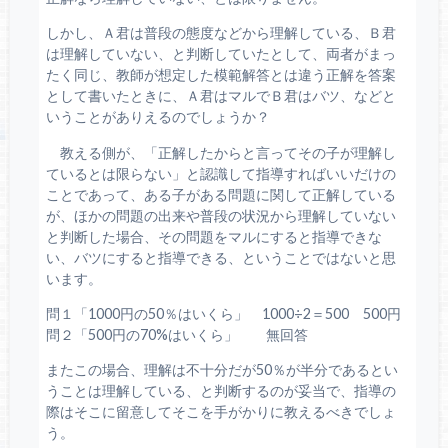
しかし、Ａ君は普段の態度などから理解している、Ｂ君
は理解していない、と判断していたとして、両者がまっ
たく同じ、教師が想定した模範解答とは違う正解を答案
として書いたときに、Ａ君はマルでＢ君はバツ、などと
いうことがありえるのでしょうか？
教える側が、「正解したからと言ってその子が理解し
ているとは限らない」と認識して指導すればいいだけの
ことであって、ある子がある問題に関して正解している
が、ほかの問題の出来や普段の状況から理解していない
と判断した場合、その問題をマルにすると指導できな
い、バツにすると指導できる、ということではないと思
います。
問１「1000円の50％はいくら」 1000÷2＝500 500円
問２「500円の70%はいくら」 無回答
またこの場合、理解は不十分だが50％が半分であるとい
うことは理解している、と判断するのが妥当で、指導の
際はそこに留意してそこを手がかりに教えるべきでしょ
う。