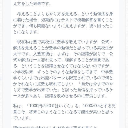
え方をした結果です。
考えることよりもやり方を覚える、という勉強法を身
に着けた場合、短期的にはテストで模範解答を書くこと
ができ、何も問題ないように見えますが、後々困ったこ
とになります。
現在私は塾で高校生に数学を教えていますが、公式・
解法を覚えることが数学の勉強だと思っている高校生が
大半です。入塾直後は、まずは、その認識が誤りで、公
式や解法は一旦忘れ去って、理解することが重要であ
る、ということを認識させなくてはならないのですが、
小学校以来、ずっとそのような勉強をしてきて、中学数
学ぐらいまでは出題パターンも限定されているので何と
かそれなりに点数も取れてしまい、「自分は今までのや
り方で数学が出来ていた」と誤った自信を持っているケ
ースが多々あり、認識を改めさせるのに苦労します。
私は、「1000円の50％はいくら」を、1000×0.5とする児
童こそ、将来このようなことになる可能性が高いと思っ
ています。
理由はすでに述べましたが改めて要点を書くと