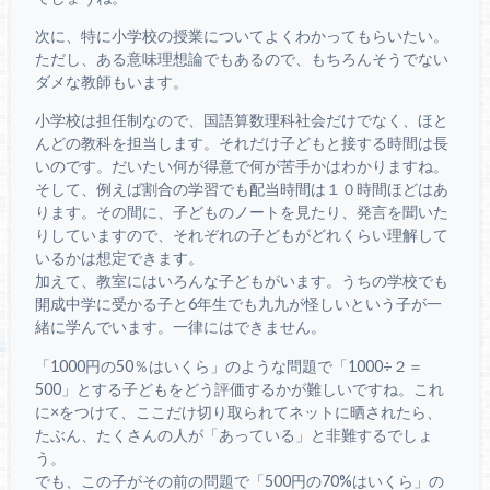
次に、特に小学校の授業についてよくわかってもらいたい。
ただし、ある意味理想論でもあるので、もちろんそうでない
ダメな教師もいます。
小学校は担任制なので、国語算数理科社会だけでなく、ほと
んどの教科を担当します。それだけ子どもと接する時間は長
いのです。だいたい何が得意で何が苦手かはわかりますね。
そして、例えば割合の学習でも配当時間は１０時間ほどはあ
ります。その間に、子どものノートを見たり、発言を聞いた
りしていますので、それぞれの子どもがどれくらい理解して
いるかは想定できます。
加えて、教室にはいろんな子どもがいます。うちの学校でも
開成中学に受かる子と6年生でも九九が怪しいという子が一
緒に学んでいます。一律にはできません。
「1000円の50％はいくら」のような問題で「1000÷２＝
500」とする子どもをどう評価するかが難しいですね。これ
に×をつけて、ここだけ切り取られてネットに晒されたら、
たぶん、たくさんの人が「あっている」と非難するでしょ
う。
でも、この子がその前の問題で「500円の70%はいくら」の