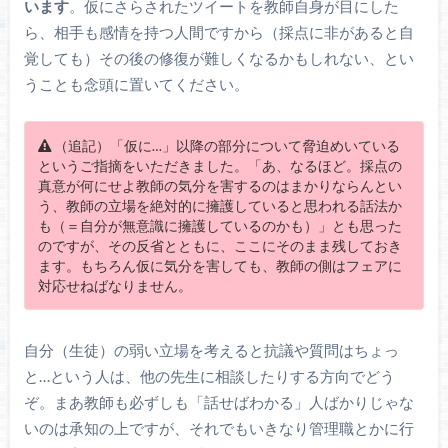
います
。仮にさらされたツイートを教師自身が目にした
ら、相手も感情を持つ人間ですから（採点に非があると自
覚しても）その後の修復が難しくなるかもしれない、とい
うことも念頭に置いてください。
（追記）「仮に…」以降の部分について脅迫めいている
というご指摘をいただきました。「あ、なるほど。採点の
真意が何にせよ教師の気分を害するのはまかりならんとい
う、教師の立場を絶対的に擁護していると思われる話法か
も（＝自分が無意識に擁護しているのかも）」とも思った
のですが、その反省とともに、ここにそのまま残しておき
ます。もちろん仮に気分を害しても、教師の側はフェアに
対応せねばなりません。
自分（生徒）の弱い立場を考えると抗議や質問はちょっ
と…という人は、他の先生に相談したりする方向でどう
ぞ。まあ教師も必ずしも「話せばわかる」人ばかりじゃな
いのは承知の上ですが、それでもいきなり管理職とかに行