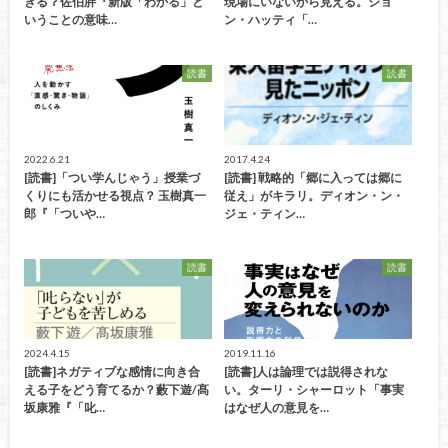
きる？佐伯胖『新版「わかる」と
現場にいないから見える。ジョ
いうことの意味…
ン・ハッティ「…
読書
読書
2022.6.21
2017.4.24
[読書]「つい学んじゃう」授業づ
[読書] 戦略的「郷に入っては郷に
くりにも活かせる視点？ 玉樹真一
従え」がキラリ。ディオン・ン・
郎『「ついや…
ジェ・ティン…
読書
読書
2024.4.15
2019.11.16
[読書]ネガティブな感情に向き合
[読書]人は論理では説得されな
える子をどう育てるか？藪下遊/髙
い。ターリ・シャーロット「事実
坂康雅『「叱…
はなぜ人の意見を…