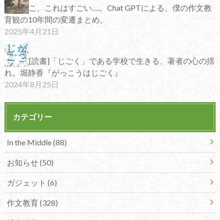
こ、これはすごい….。Chat GPTによる、僕の作文教
育観の10年間の変遷まとめ。
2025年4月21日
[読書]「じごく」である学校で生きる、著者の心の揺
れ。堀静香『がっこうはじごく』
2024年8月25日
カテゴリー
In the Middle (88)
お知らせ (50)
ガジェット (6)
作文教育 (328)