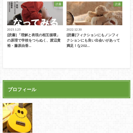
読書
読書
2025.1.25
2022.12.30
[読書] 「理解と表現の相互循環」
[読書]フィクションにもノンフィ
の原理で学校をつらぬく、渡辺貴
クションにも良い出会いがあって
裕・藤原由香…
満足！な202…
プロフィール