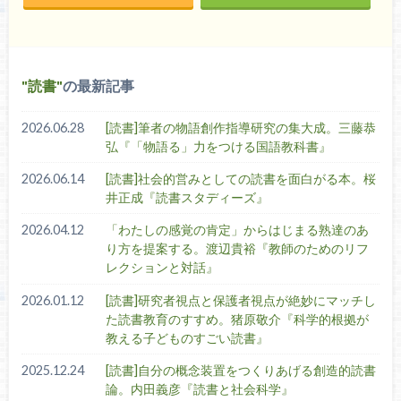
読書
の最新記事
2026.06.28
[読書]筆者の物語創作指導研究の集大成。三藤恭
弘『「物語る」力をつける国語教科書』
2026.06.14
[読書]社会的営みとしての読書を面白がる本。桜
井正成『読書スタディーズ』
2026.04.12
「わたしの感覚の肯定」からはじまる熟達のあ
り方を提案する。渡辺貴裕『教師のためのリフ
レクションと対話』
2026.01.12
[読書]研究者視点と保護者視点が絶妙にマッチし
た読書教育のすすめ。猪原敬介『科学的根拠が
教える子どものすごい読書』
2025.12.24
[読書]自分の概念装置をつくりあげる創造的読書
論。内田義彦『読書と社会科学』