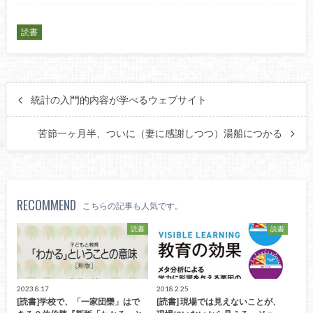
読書
統計の入門的内容が学べるウェブサイト
苦節一ヶ月半、ついに（妻に感謝しつつ）湯船につかる
RECOMMEND
こちらの記事も人気です。
読書
読書
2023.8.17
2018.2.25
[読書]学校で、「一家団欒」はで
[読書] 現場では見えないことが、