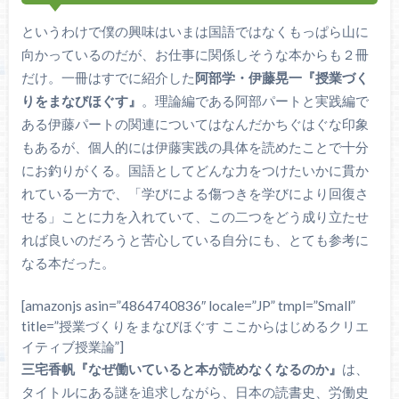
というわけで僕の興味はいまは国語ではなくもっぱら山に
向かっているのだが、お仕事に関係しそうな本からも２冊
だけ。一冊はすでに紹介した
阿部学・伊藤晃一『授業づく
りをまなびほぐす』
。理論編である阿部パートと実践編で
ある伊藤パートの関連についてはなんだかちぐはぐな印象
もあるが、個人的には伊藤実践の具体を読めたことで十分
にお釣りがくる。国語としてどんな力をつけたいかに貫か
れている一方で、「学びによる傷つきを学びにより回復さ
せる」ことに力を入れていて、この二つをどう成り立たせ
れば良いのだろうと苦心している自分にも、とても参考に
なる本だった。
[amazonjs asin=”4864740836″ locale=”JP” tmpl=”Small”
title=”授業づくりをまなびほぐす ここからはじめるクリエ
イティブ授業論”]
三宅香帆『なぜ働いていると本が読めなくなるのか』
は、
タイトルにある謎を追求しながら、日本の読書史、労働史