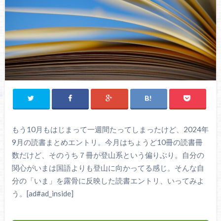
もう10月もはじまって一週間たってしまったけど、2024年
9月の読書まとめエントリ。今月はちょうど10冊の読書冊
数だけど、そのうち７冊が登山系という偏りぶり。自分の
関心がいまは国語よりも登山に向かってる感じ。そんな自
分の「いま」を露骨に反映した読書エントリ、いってみよ
う。[ad#ad_inside]