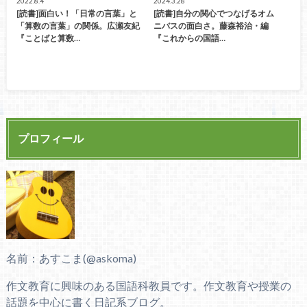
2022.8.4
2024.3.28
[読書]面白い！「日常の言葉」と
[読書]自分の関心でつなげるオム
「算数の言葉」の関係。広瀬友紀
ニバスの面白さ。藤森裕治・編
『ことばと算数…
『これからの国語…
プロフィール
名前：あすこま(@askoma)
作文教育に興味のある国語科教員です。作文教育や授業の
話題を中心に書く日記系ブログ。