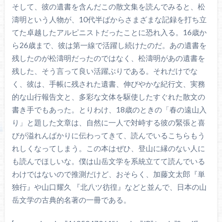
そして、彼の遺書を含んだこの散文集を読んでみると、松
濤明という人物が、10代半ばからさまざまな記録を打ち立
てた卓越したアルピニストだったことに恐れ入る。16歳か
ら26歳まで、彼は第一線で活躍し続けたのだ。あの遺書を
残したのが松濤明だったのではなく、松濤明があの遺書を
残した、そう言って良い活躍ぶりである。それだけでな
く、彼は、
手帳に残された遺書、伸びやかな紀行文、実務
的な山行報告文と、多彩な文体を駆使したすぐれた散文の
書き手でもあった。とりわけ、18歳のときの「春の遠山入
り」と題した文章は、自然に一人で対峙する彼の緊張と喜
びが溢れんばかりに伝わってきて、読んでいるこちらもう
れしくなってしまう。この本はぜひ、登山に縁のない人に
も読んでほしいな。僕は山岳文学を系統立てて読んでいる
わけではないので推測だけど、おそらく、加藤文太郎『単
独行』や山口耀久 『北八ツ彷徨』などと並んで、日本の山
岳文学の古典的名著の一冊である。