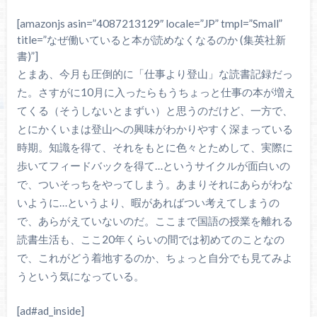
[amazonjs asin=”4087213129″ locale=”JP” tmpl=”Small”
title=”なぜ働いていると本が読めなくなるのか (集英社新
書)”]
とまあ、今月も圧倒的に「仕事より登山」な読書記録だっ
た。さすがに10月に入ったらもうちょっと仕事の本が増え
てくる（そうしないとまずい）と思うのだけど、一方で、
とにかくいまは登山への興味がわかりやすく深まっている
時期。知識を得て、それをもとに色々とためして、実際に
歩いてフィードバックを得て…というサイクルが面白いの
で、ついそっちをやってしまう。あまりそれにあらがわな
いように…というより、暇があればつい考えてしまうの
で、あらがえていないのだ。ここまで国語の授業を離れる
読書生活も、ここ20年くらいの間では初めてのことなの
で、これがどう着地するのか、ちょっと自分でも見てみよ
うという気になっている。
[ad#ad_inside]