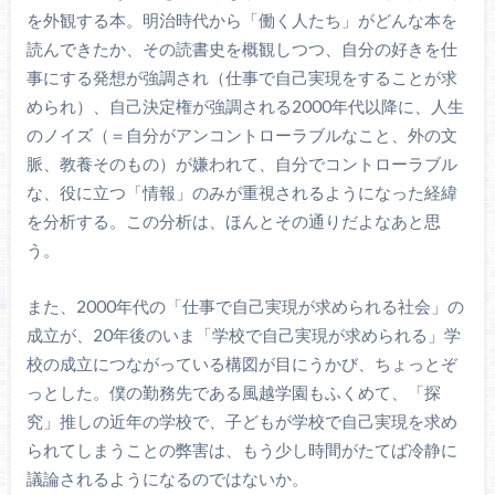
を外観する本。明治時代から「働く人たち」がどんな本を
読んできたか、その読書史を概観しつつ、自分の好きを仕
事にする発想が強調され（仕事で自己実現をすることが求
められ）、自己決定権が強調される2000年代以降に、人生
のノイズ（＝自分がアンコントローラブルなこと、外の文
脈、教養そのもの）が嫌われて、自分でコントローラブル
な、役に立つ「情報」のみが重視されるようになった経緯
を分析する。この分析は、ほんとその通りだよなあと思
う。
また、2000年代の「仕事で自己実現が求められる社会」の
成立が、20年後のいま「学校で自己実現が求められる」学
校の成立につながっている構図が目にうかび、ちょっとぞ
っとした。僕の勤務先である風越学園もふくめて、「探
究」推しの近年の学校で、子どもが学校で自己実現を求め
られてしまうことの弊害は、もう少し時間がたてば冷静に
議論されるようになるのではないか。