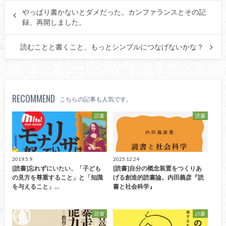
やっぱり書かないとダメだった。カンファランスとその記
録、再開しました。
読むことと書くこと、もっとシンプルにつなげないかな？
RECOMMEND
こちらの記事も人気です。
読書
読書
2019.5.9
2025.12.24
[読書]忘れずにいたい、「子ども
[読書]自分の概念装置をつくりあ
の見方を尊重すること」と「知識
げる創造的読書論。内田義彦『読
を与えること」…
書と社会科学』
読書
読書