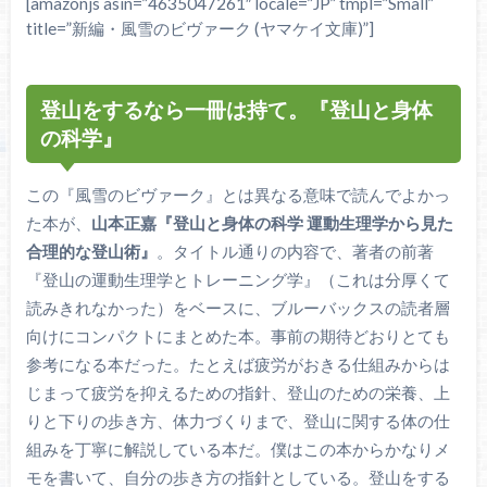
[amazonjs asin=”4635047261″ locale=”JP” tmpl=”Small”
title=”新編・風雪のビヴァーク (ヤマケイ文庫)”]
登山をするなら一冊は持て。『登山と身体
の科学』
この『風雪のビヴァーク』とは異なる意味で読んでよかっ
た本が、
山本正嘉『登山と身体の科学 運動生理学から見た
合理的な登山術』
。タイトル通りの内容で、著者の前著
『登山の運動生理学とトレーニング学』（これは分厚くて
読みきれなかった）をベースに、ブルーバックスの読者層
向けにコンパクトにまとめた本。事前の期待どおりとても
参考になる本だった。たとえば疲労がおきる仕組みからは
じまって疲労を抑えるための指針、登山のための栄養、上
りと下りの歩き方、体力づくりまで、登山に関する体の仕
組みを丁寧に解説している本だ。僕はこの本からかなりメ
モを書いて、自分の歩き方の指針としている。登山をする