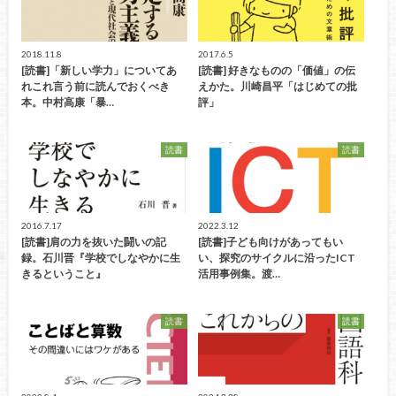
2018.11.8
2017.6.5
[読書]「新しい学力」についてあ
[読書] 好きなものの「価値」の伝
れこれ言う前に読んでおくべき
えかた。川崎昌平「はじめての批
本。中村高康「暴…
評」
読書
読書
2016.7.17
2022.3.12
[読書]肩の力を抜いた闘いの記
[読書]子ども向けがあってもい
録。石川晋『学校でしなやかに生
い、探究のサイクルに沿ったICT
きるということ』
活用事例集。渡…
読書
読書