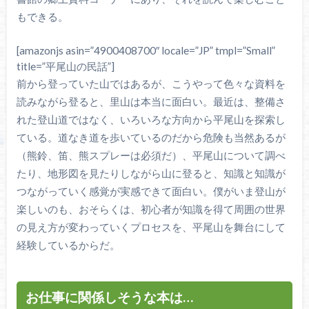
もできる。
[amazonjs asin=”4900408700″ locale=”JP” tmpl=”Small”
title=”平尾山の民話”]
前から登っていた山ではあるが、こうやって色々な資料を
読みながら登ると、里山は本当に面白い。最近は、整備さ
れた登山道ではなく、いろいろな方向から平尾山を探索し
ている。道なき道を歩いているのだから危険も当然あるが
（熊鈴、笛、熊スプレーは必須だ）、平尾山について調べ
たり、地形図を見たりしながら山に登ると、知識と知識が
つながっていく感覚が実感できて面白い。僕がいま登山が
楽しいのも、おそらくは、初心者が知識を得て周囲の世界
の見え方が変わっていくプロセスを、平尾山を舞台にして
経験しているからだ。
お仕事に関係しそうな本は…