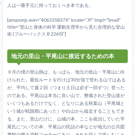
人は一冊手元に持っておくべき本である。
[amazonjs asin=”406535837X” locale=”JP” tmpl=”Small”
title=”登山と身体の科学 運動生理学から見た合理的な登山
術 (ブルーバックス B 2260)”]
地元の里山・平尾山に接近するための本
９月の僕の登山熱は、もっぱら、地元の低山・平尾山に向
けられた。最短ルートを行けば30分強で登れる山ではある
が、平均して週２回（つまり土日は必ず一回ずつ）登った
のである。平尾山は本当に良い山で、整備された登山道が
いくつもあるだけでなく、となりにある秋葉山（平尾城と
いう城が戦国期にあった）や白山から縦走することもでき
る。また、里山だけに、山城の本、ここを統治していた平
尾氏についての本、平尾山の民話の本などが地元の公共図
書館の郷土資料コーナーにあり、それを読んで楽しむこと