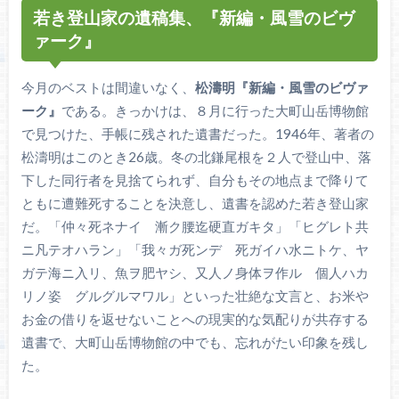
若き登山家の遺稿集、『新編・風雪のビヴ
ァーク』
今月のベストは間違いなく、
松濤明『新編・風雪のビヴァ
ーク』
である。きっかけは、８月に行った大町山岳博物館
で見つけた、手帳に残された遺書だった。1946年、著者の
松濤明はこのとき26歳。冬の北鎌尾根を２人で登山中、落
下した同行者を見捨てられず、自分もその地点まで降りて
ともに遭難死することを決意し、遺書を認めた若き登山家
だ。「仲々死ネナイ 漸ク腰迄硬直ガキタ」「ヒグレト共
ニ凡テオハラン」「我々ガ死ンデ 死ガイハ水ニトケ、ヤ
ガテ海ニ入リ、魚ヲ肥ヤシ、又人ノ身体ヲ作ル 個人ハカ
リノ姿 グルグルマワル」といった壮絶な文言と、お米や
お金の借りを返せないことへの現実的な気配りが共存する
遺書で、大町山岳博物館の中でも、忘れがたい印象を残し
た。