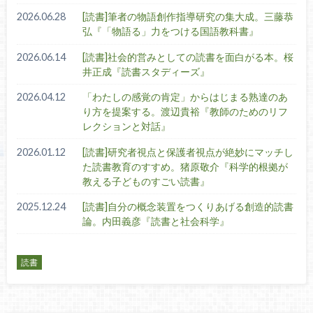
2026.06.28
[読書]筆者の物語創作指導研究の集大成。三藤恭
弘『「物語る」力をつける国語教科書』
2026.06.14
[読書]社会的営みとしての読書を面白がる本。桜
井正成『読書スタディーズ』
2026.04.12
「わたしの感覚の肯定」からはじまる熟達のあ
り方を提案する。渡辺貴裕『教師のためのリフ
レクションと対話』
2026.01.12
[読書]研究者視点と保護者視点が絶妙にマッチし
た読書教育のすすめ。猪原敬介『科学的根拠が
教える子どものすごい読書』
2025.12.24
[読書]自分の概念装置をつくりあげる創造的読書
論。内田義彦『読書と社会科学』
読書