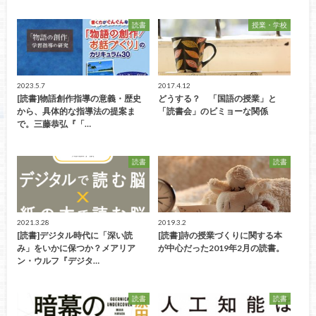
読書
授業・学校
2023.5.7
2017.4.12
[読書]物語創作指導の意義・歴史
どうする？ 「国語の授業」と
から、具体的な指導法の提案ま
「読書会」のビミョーな関係
で。三藤恭弘『「…
読書
読書
2021.3.28
2019.3.2
[読書]デジタル時代に「深い読
[読書]詩の授業づくりに関する本
み」をいかに保つか？メアリア
が中心だった2019年2月の読書。
ン・ウルフ『デジタ…
読書
読書