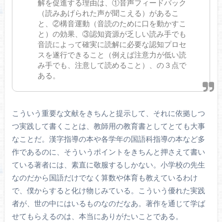
解を促進する理由は、①音声フィードバック
（読みあげられた声が聞こえる）があるこ
と、②構音運動（音読のために口を動かすこ
と）の効果、③認知資源が乏しい読み手でも
音読によって確実に読解に必要な認知プロセ
スを遂行できること（例えば注意力が低い読
み手でも、注意して読めること）、の３点で
ある。
こういう重要な文献をきちんと提示して、それに依拠しつ
つ実践して書くことは、教師用の教育書としてとても大事
なことだ。漢字指導の本や各学年の国語科指導の本など多
作であるのに、そういうポイントをきちんと押さえて書い
ている著者には、素直に敬服するしかない。小学校の先生
なのだから国語だけでなく算数や体育も教えているわけ
で、僕からすると化け物じみている。こういう優れた実践
者が、世の中にはいるものなのだなあ。著作を通じて学ば
せてもらえるのは、本当にありがたいことである。