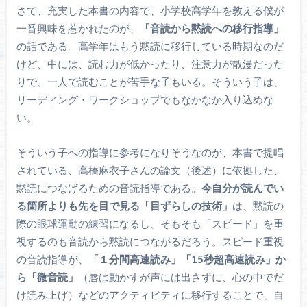
さて、充実した本書の内容で、小学校高学年を教える僕が
一番興味を惹かれたのが、
「音読から黙読への移行指導」
の話である。高学年はもう黙読に移行している時期なのだ
けど、中には、読む力が低かったり、注意力が散漫だった
りで、一人で読むことが苦手な子もいる。そういう子は、
リーディング・ワークショップでもなかなか入り込めな
い。
そういう子への指導に参考になりそうなのが、本書で提唱
されている、高橋麻衣子さんの論文（後述）に依拠した、
黙読につなげるための音読指導である。
今自分が読んでい
る箇所よりも先を目で見る「目ずらしの技術」
は、黙読の
際の眼球運動の練習になるし、そもそも「スピード」を重
視するのも音読から黙読につながるだろう。スピード重視
の音読指導が、
「１分間高速読み」「15秒超高速読み」か
ら「微音読」
（唇は動かすが声には出さずに、心の中でだ
け読み上げ）などのアクティビティに移行することで、自