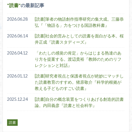
読書
の最新記事
2026.06.28
[読書]筆者の物語創作指導研究の集大成。三藤恭
弘『「物語る」力をつける国語教科書』
2026.06.14
[読書]社会的営みとしての読書を面白がる本。桜
井正成『読書スタディーズ』
2026.04.12
「わたしの感覚の肯定」からはじまる熟達のあ
り方を提案する。渡辺貴裕『教師のためのリフ
レクションと対話』
2026.01.12
[読書]研究者視点と保護者視点が絶妙にマッチし
た読書教育のすすめ。猪原敬介『科学的根拠が
教える子どものすごい読書』
2025.12.24
[読書]自分の概念装置をつくりあげる創造的読書
論。内田義彦『読書と社会科学』
読書