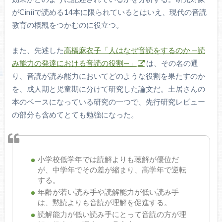
がCiniiで読める14本に限られているとはいえ、現代の音読
教育の概観をつかむのに役立つ。
また、先述した
高橋麻衣子「人はなぜ音読をするのか —読
み能力の発達における音読の役割—」
は、その名の通
り、音読が読み能力においてどのような役割を果たすのか
を、成人期と児童期に分けて研究した論文だ。土居さんの
本のベースになっている研究の一つで、先行研究レビュー
の部分も含めてとても勉強になった。
小学校低学年では読解よりも聴解が優位だ
が、中学年でその差が縮まり、高学年で逆転
する。
年齢が若い読み手や読解能力が低い読み手
は、黙読よりも音読が理解を促進する。
読解能力が低い読み手にとって音読の方が理