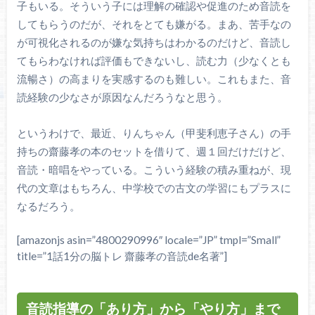
子もいる。そういう子には理解の確認や促進のため音読を
してもらうのだが、それをとても嫌がる。まあ、苦手なの
が可視化されるのが嫌な気持ちはわかるのだけど、音読し
てもらわなければ評価もできないし、読む力（少なくとも
流暢さ）の高まりを実感するのも難しい。これもまた、音
読経験の少なさが原因なんだろうなと思う。
というわけで、最近、りんちゃん（甲斐利恵子さん）の手
持ちの齋藤孝の本のセットを借りて、週１回だけだけど、
音読・暗唱をやっている。こういう経験の積み重ねが、現
代の文章はもちろん、中学校での古文の学習にもプラスに
なるだろう。
[amazonjs asin=”4800290996″ locale=”JP” tmpl=”Small”
title=”1話1分の脳トレ 齋藤孝の音読de名著”]
音読指導の「あり方」から「やり方」まで