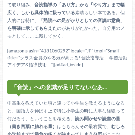
て取り組み、
音読指導の「あり方」から「やり方」まで幅
広く、しかも具体的に扱っている
素晴らしい本である。個
人的には特に、
「黙読への足がかりとしての音読の意義」
を明確に示してもらえた
のがありがたかった。自分用のメ
モとしてここに残しておく。
[amazonjs asin=”4181060292″ locale=”JP” tmpl=”Small”
title=”クラス全員のやる気が高まる! 音読指導法 ―学習活動
アイデア&指導技術―”][ad#ad_inside]
「音読」への意識が足りてないなあ…
中高生を教えていた頃と違って小学生を教えるようになる
と、国語力を伸ばす上で特に小学生の時に大事な経験って
何だろう、ということを考える。
読み聞かせや読書の量
（書き言葉に触れる量）
はもちろんその最右翼で、
むしろ
小学校までで勝負の多くが決まってしまう分野
がここだ。