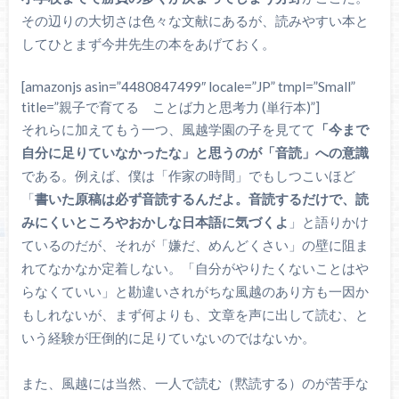
その辺りの大切さは色々な文献にあるが、読みやすい本と
してひとまず今井先生の本をあげておく。
[amazonjs asin=”4480847499″ locale=”JP” tmpl=”Small”
title=”親子で育てる ことば力と思考力 (単行本)”]
それらに加えてもう一つ、風越学園の子を見てて
「今まで
自分に足りていなかったな」と思うのが「音読」への意識
である。例えば、僕は「作家の時間」でもしつこいほど
「
書いた原稿は必ず音読するんだよ。音読するだけで、読
みにくいところやおかしな日本語に気づくよ
」と語りかけ
ているのだが、それが「嫌だ、めんどくさい」の壁に阻ま
れてなかなか定着しない。「自分がやりたくないことはや
らなくていい」と勘違いされがちな風越のあり方も一因か
もしれないが、まず何よりも、文章を声に出して読む、と
いう経験が圧倒的に足りていないのではないか。
また、風越には当然、一人で読む（黙読する）のが苦手な