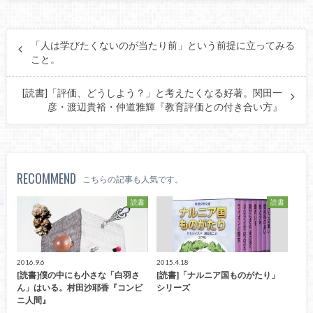
「人は学びたくないのが当たり前」という前提に立ってみる
こと。
[読書]「評価、どうしよう？」と考えたくなる好著。関田一
彦・渡辺貴裕・仲道雅輝『教育評価との付き合い方』
RECOMMEND
こちらの記事も人気です。
読書
読書
2016.9.6
2015.4.18
[読書]僕の中にも小さな「白羽さ
[読書]「ナルニア国ものがたり」
ん」はいる。村田沙耶香『コンビ
シリーズ
ニ人間』