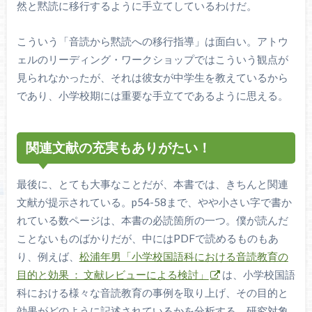
然と黙読に移行するように手立てしているわけだ。
こういう「音読から黙読への移行指導」は面白い。アトウ
ェルのリーディング・ワークショップではこういう観点が
見られなかったが、それは彼女が中学生を教えているから
であり、小学校期には重要な手立てであるように思える。
関連文献の充実もありがたい！
最後に、とても大事なことだが、本書では、きちんと関連
文献が提示されている。p54-58まで、やや小さい字で書か
れている数ページは、本書の必読箇所の一つ。僕が読んだ
ことないものばかりだが、中にはPDFで読めるものもあ
り、例えば、
松浦年男「小学校国語科における音読教育の
目的と効果 ： 文献レビューによる検討」
は、小学校国語
科における様々な音読教育の事例を取り上げ、その目的と
効果がどのように記述されているかを分析する。研究対象