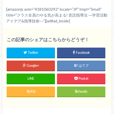
[amazonjs asin=”4181060292″ locale=”JP” tmpl=”Small”
title=”クラス全員のやる気が高まる! 音読指導法 ―学習活動
アイデア&指導技術―”][ad#ad_inside]
この記事のシェアはこちらからどうぞ！
Twitter
Facebook
Google+
はてブ
LINE
Pocket
RSS
feedly