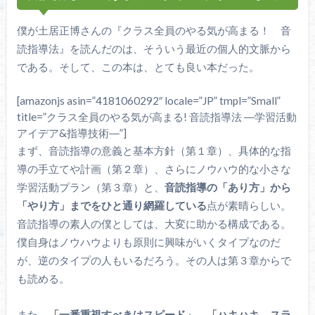
僕が土居正博さんの『クラス全員のやる気が高まる！ 音
読指導法』を読んだのは、そういう最近の個人的文脈から
である。そして、この本は、とても良い本だった。
[amazonjs asin=”4181060292″ locale=”JP” tmpl=”Small”
title=”クラス全員のやる気が高まる! 音読指導法 ―学習活動
アイデア&指導技術―”]
まず、音読指導の意義と基本方針（第１章）、具体的な指
導の手立てや計画（第２章）、さらにノウハウ的な小さな
学習活動プラン（第３章）と、
音読指導の「あり方」から
「やり方」までをひと通り網羅している
点が素晴らしい。
音読指導の素人の僕としては、大変に助かる構成である。
僕自身はノウハウよりも原則に興味がいくタイプなのだ
が、逆のタイプの人もいるだろう。その人は第３章からで
も読める。
また、
「一番重視すべきはスピード」、「ハキハキ、スラ