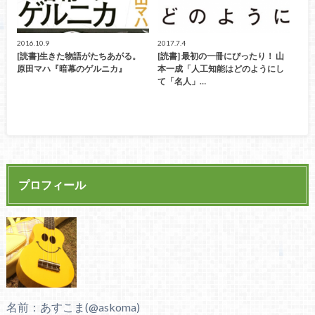
2016.10.9
2017.7.4
[読書]生きた物語がたちあがる。
[読書] 最初の一冊にぴったり！ 山
原田マハ『暗幕のゲルニカ』
本一成「人工知能はどのようにし
て「名人」…
プロフィール
名前：あすこま(@askoma)