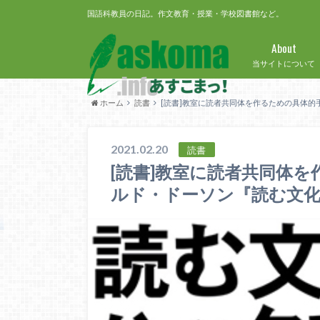
国語科教員の日記。作文教育・授業・学校図書館など。
About
当サイトについて
ホーム
読書
[読書]教室に読者共同体を作るための具体
2021.02.20
読書
[読書]教室に読者共同体
ルド・ドーソン『読む文