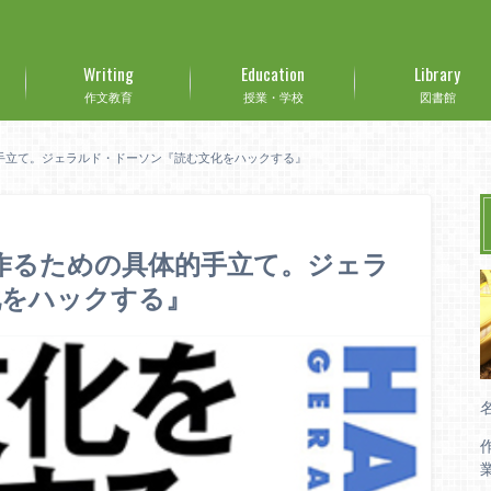
Writing
Education
Library
作文教育
授業・学校
図書館
的手立て。ジェラルド・ドーソン『読む文化をハックする』
を作るための具体的手立て。ジェラ
化をハックする』