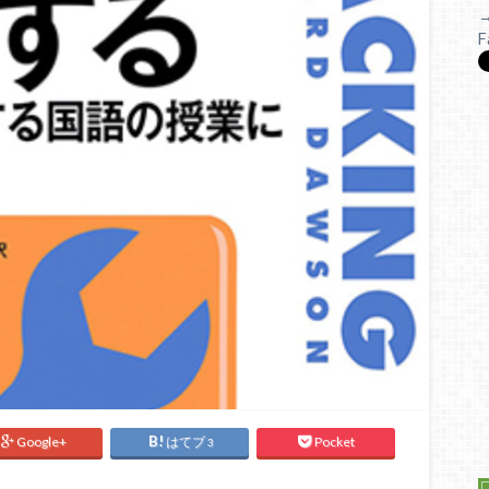
F
Google+
はてブ
Pocket
3