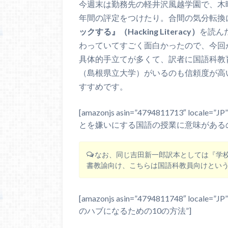
今週末は勤務先の軽井沢風越学園で、木
年間の評定をつけたり。合間の気分転換
ックする』（Hacking Literacy）
を読ん
わっていてすごく面白かったので、今回
具体的手立てが多くて、訳者に国語科教
（島根県立大学）がいるのも信頼度が高
すすめです。
[amazonjs asin=”4794811713″ local
とを嫌いにする国語の授業に意味があるの
なお、同じ吉田新一郎訳本としては『学
書教諭向け、こちらは国語科教員向けとい
[amazonjs asin=”4794811748″ local
のハブになるための10の方法”]