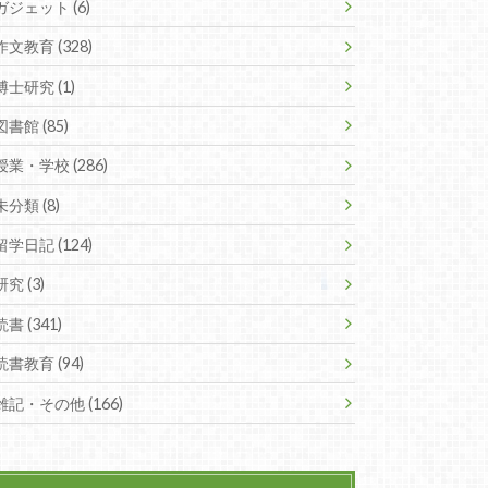
ガジェット (6)
作文教育 (328)
博士研究 (1)
図書館 (85)
授業・学校 (286)
未分類 (8)
留学日記 (124)
研究 (3)
読書 (341)
読書教育 (94)
雑記・その他 (166)