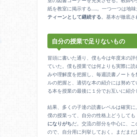
室の図書コーナーを充実させる。教師や
紙を教室に掲示する…..。一つ一つは地
ティーンとして継続する
。基本が徹底さ
自分の授業で足りないもの
冒頭に書いた通り、僕も今は年度末の評
ていた。僕も授業では何よりも実際に読
みや理解度を把握し、毎週読書ノートを
ルの把握と、適切な本の紹介には努めて
る本を授業の最後に１分でお互いに紹介
結果、多くの子達の読書レベルは確実に
僕の授業って、自分の性格上どうしても
になりがち
だ。交流の部分を中心に、こ
ので、自分用に列挙しておく。まだまだ