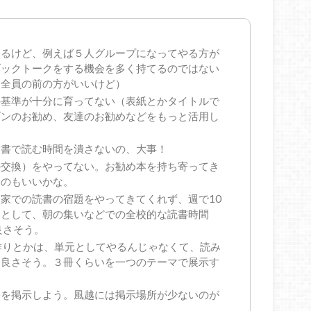
いるけど、例えば５人グループになってやる方が
ブックトークをする機会を多く持てるのではない
ら全員の前の方がいいけど）
の基準が十分に育ってない（表紙とかタイトルで
ゾンのお勧め、友達のお勧めなどをもっと活用し
選書で読む時間を潰さないの、大事！
の交換）をやってない。お勧め本を持ち寄ってき
るのもいいかな。
家での読書の宿題をやってきてくれず、週で10
けとして、朝の集いなどでの全校的な読書時間
良さそう。
作りとかは、単元としてやるんじゃなくて、読み
と良さそう。３冊くらいを一つのテーマで展示す
果を掲示しよう。風越には掲示場所が少ないのが