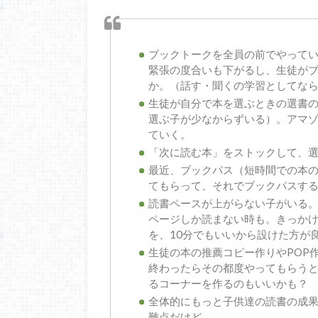
ブックトークを全員の前でやって
緊張の度合いも下がるし、生徒が
か。（話す・聞くの学習としてな
生徒が自分で本を選ぶときの選書
選ぶ子が少なからずいる）。アマ
ていく。
「次に読む本」をストックして、
最近、ブックパス（短時間での本
てもらって、それでブックパスす
読書ペースが上がらない子がいる。
ページしか読まない時も。きっか
を、10分でもいいから設けた方が
生徒の本の推薦コピー作りやPOP
終わったらその都度やってもらう
るコーナーを作るのもいいかも？
全体的にもっと子供達の読書の成
難点だけど…。