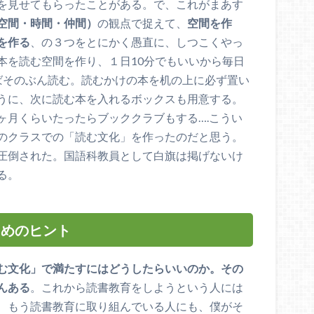
を見せてもらったことがある。で、これがまあす
空間・時間・仲間）
の観点で捉えて、
空間を作
を作る
、の３つをとにかく愚直に、しつこくやっ
本を読む空間を作り、１日10分でもいいから毎日
ばそのぶん読む。読むかけの本を机の上に必ず置い
うに、次に読む本を入れるボックスも用意する。
ヶ月くらいたったらブッククラブもする….こうい
のクラスでの「読む文化」を作ったのだと思う。
圧倒された。国語科教員として白旗は掲げないけ
る。
ためのヒント
む文化」で満たすにはどうしたらいいのか。その
んある
。これから読書教育をしようという人には
、もう読書教育に取り組んでいる人にも、僕がそ