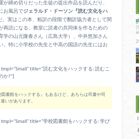
曜が締め切りだった生徒の提出作品を読んだり、
にお風呂で
ジェラルド・ドーソン『読む文化をハ
だ。実はこの本、粗訳の段階で翻訳協力者として関
が再読になる。教室に読者の共同体を作るための
育学の山元隆春さん（広島大学）、中井悠加さん
2
い。特に小学校の先生と中高の国語の先生にはお
e=”JP” tmpl=”Small” title=”読む文化をハックする: 読むこ
か?”]
校図書館をハックする』もあるけど、あちらは司書や司
う違いがあります。
e=”JP” tmpl=”Small” title=”学校図書館をハックする: 学び