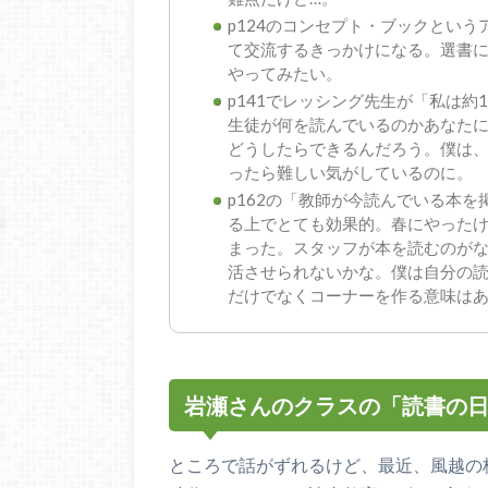
p124のコンセプト・ブックとい
て交流するきっかけになる。選書
やってみたい。
p141でレッシング先生が「私は約
生徒が何を読んでいるのかあなた
どうしたらできるんだろう。僕は、
ったら難しい気がしているのに。
p162の「教師が今読んでいる本
る上でとても効果的。春にやった
まった。スタッフが本を読むのが
活させられないかな。僕は自分の
だけでなくコーナーを作る意味は
岩瀬さんのクラスの「読書の日
ところで話がずれるけど、最近、風越の