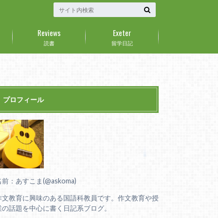
Reviews
Exeter
読書
留学日記
プロフィール
名前：あすこま(@askoma)
作文教育に興味のある国語科教員です。作文教育や授
業の話題を中心に書く日記系ブログ。