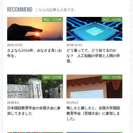
RECOMMEND
こちらの記事も人気です。
雑記・その他
雑記・その他
2016.12.31
2018.11.11
さよなら2016年、みなさま良いお
どう違ってて、どう似てるのか
年を。
な？ 人工知能の学習と人間の学
習。
雑記・その他
雑記・その他
2018.8.6
2019.6.3
日本国語教育学会の全国大会に参
悔しさと嬉しさと。全国大学国語
加してきました
教育学会（茨城大会）に参加しま
した。