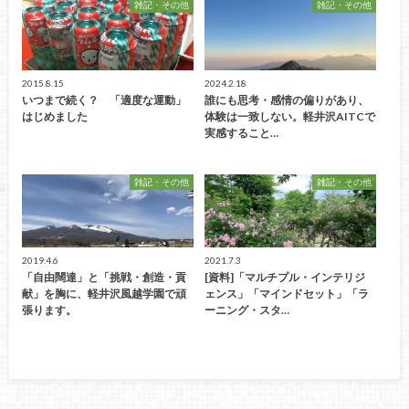
雑記・その他
雑記・その他
2015.8.15
2024.2.18
いつまで続く？ 「適度な運動」
誰にも思考・感情の偏りがあり、
はじめました
体験は一致しない。軽井沢AITCで
実感すること…
雑記・その他
雑記・その他
2019.4.6
2021.7.3
「自由闊達」と「挑戦・創造・貢
[資料]「マルチプル・インテリジ
献」を胸に、軽井沢風越学園で頑
ェンス」「マインドセット」「ラ
張ります。
ーニング・スタ…