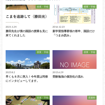
授業・学校
授業・学校
2021.1.24
2016.12.23
勝田先生が僕の国語の授業を見に
新学習指導要領の答申、国語だけ
来てくれました
「つまみ読み」
授業・学校
授業・学校
2025.8.2
2015.6.29
早くも８月に突入！今年度は同僚
受験勉強の個別化の流れ
にインタビューしてます。
授業・学校
図書館