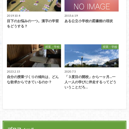
2019.10.4
2015.6.19
目下のお悩みの一つ。漢字の学習
ある公立小学校の図書館の現状
をどうする？
授業・学校
授業・学校
2023.2.15
2020.7.5
自分の授業づくりの傾向は、どん
「３度目の開校」から一ヶ月...一
な欲求からできているのか？
人一人の学びに伴走するってどう
いうことだろ…