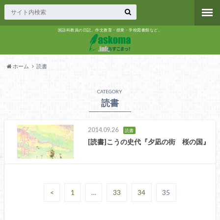
国語科教員の日記。作文教育・授業・学校図書館など。
ホーム
読書
CATEGORY
読書
2014.09.26
読書
[読書]こうの史代『夕凪の街 桜の国』
<
1
…
33
34
35