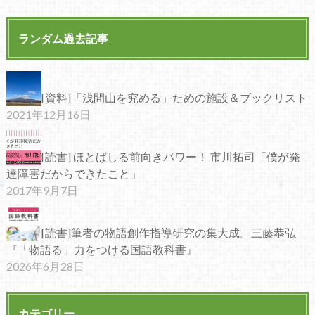
ランダム過去記事
[資料]「浅間山を究める」ための施設＆ブックリスト
2021年12月16日
[読書] ほとばしる前向きパワー！ 市川拓司「僕が発
達障害だからできたこと」
2017年9月7日
[読書]筆者の物語創作指導研究の集大成。三藤恭弘
『「物語る」力をつける国語教科書』
2026年6月28日
カテゴリー