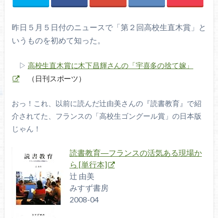
昨日５月５日付のニュースで「第２回高校生直木賞」と
いうものを初めて知った。
▷
高校生直木賞に木下昌輝さんの「宇喜多の捨て嫁」
（日刊スポーツ）
おっ！これ、以前に読んだ辻由美さんの『読書教育』で紹
介されてた、フランスの「高校生ゴングール賞」の日本版
じゃん！
読書教育―フランスの活気ある現場か
ら [単行本]
辻 由美
みすず書房
2008-04