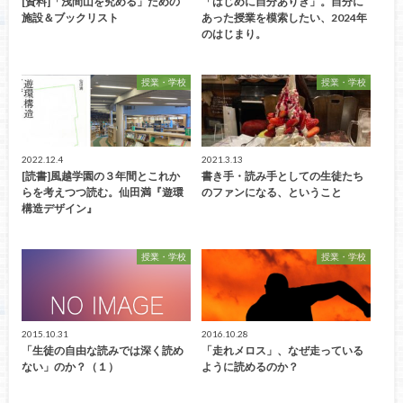
[資料]「浅間山を究める」ための
「はじめに自分ありき」。自分に
施設＆ブックリスト
あった授業を模索したい、2024年
のはじまり。
授業・学校
授業・学校
2022.12.4
2021.3.13
[読書]風越学園の３年間とこれか
書き手・読み手としての生徒たち
らを考えつつ読む。仙田満『遊環
のファンになる、ということ
構造デザイン』
授業・学校
授業・学校
2015.10.31
2016.10.28
「生徒の自由な読みでは深く読め
「走れメロス」、なぜ走っている
ない」のか？（１）
ように読めるのか？