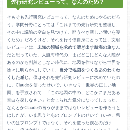
先行研究レビューって、なんのため？
そもそも先行研究レビューって、なんのためにやるのだろ
う。学問分野にとっては「これまでの先行研究を整理し、
その中に議論の空白を見つけて、問うべき新しい問いを導
くため」だろうけど、それを行う僕自身にとっては、文献
レビューとは、
未知の領域を求めて漕ぎ出す航海の旅
なん
だと思っていた。大航海時代の、まだどこにどんな大陸が
あるのかも判然としない時代に、地図を作りながら世界を
徐々に明らかにしていく、
自分で地図をつくるあのわくわ
くした感じ
。僕はそれを先行研究レビューに求めていたの
に、Claudeを使ったせいで、いきなり「世界の正しい地
図」を手渡されて、「この地図の中の、どこかにまだある
空白を探しなさい」と命じられた気分になってしまった。
なんとかClaudeの言うがままではないレビューを作ろうと
はしたが、いま思うとあのプロンプトのせいで（いや、悪
いのはプロンプトではなく、それを使った僕なのだけ
ど）、僕は文献レビューの「もっともおいしいところ」を