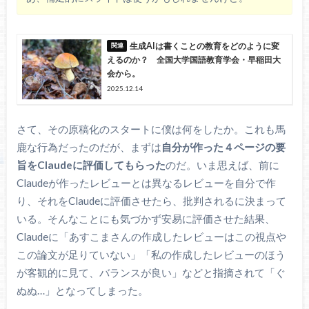
生成AIは書くことの教育をどのように変
えるのか？ 全国大学国語教育学会・早稲田大
会から。
2025.12.14
さて、その原稿化のスタートに僕は何をしたか。これも馬
鹿な行為だったのだが、まずは
自分が作った４ページの要
旨をClaudeに評価してもらった
のだ。いま思えば、前に
Claudeが作ったレビューとは異なるレビューを自分で作
り、それをClaudeに評価させたら、批判されるに決まって
いる。そんなことにも気づかず安易に評価させた結果、
Claudeに「あすこまさんの作成したレビューはこの視点や
この論文が足りていない」「私の作成したレビューのほう
が客観的に見て、バランスが良い」などと指摘されて「ぐ
ぬぬ…」となってしまった。