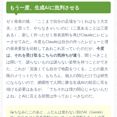
もう一度、生成AIに批判させる
ゼミ発表の後、「ここまで自分の足場をつくればもう大丈
夫」と思って、やらなきゃいいのに（二度あることは三度
ある）、新しく作ったゼミ発表資料を再びClaudeにレビュ
ーさせてみた。今度もClaudeは自分の作ったレビューと僕
の発表要旨を比較してあれこれ言っていたのだが、
今度
は、それを受け取るこちらの気持ちが違う
。聞くべきこと
は聞いて、譲らないものは譲らない姿勢を持つことができ
た。これが「泥臭くても自分で地図をつくる」ことの最大
限のメリットだろう。もちろん、個人の関心だけでは研究
にならないので、網羅性で人間に勝る生成AIの助言に耳を
傾ける必要はあるが、「でもそれは僕の関心じゃないんだ
よね」とAIに言える状態は作っておくべきなのだ。
ちなみにこのあと、ふだんは使わない別のAI（Gemini）