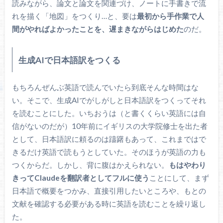
読みながら、論文と論文を関連づけ、ノートに手書きで流
れを描く「地図」をつくり…と、要は
最初から手作業で人
間がやればよかったことを、遅まきながらはじめた
のだ。
生成AIで日本語訳をつくる
もちろんぜんぶ英語で読んでいたら到底そんな時間はな
い。そこで、生成AIでがしがしと日本語訳をつくってそれ
を読むことにした。いちおうは（と書くくらい英語には自
信がないのだが）10年前にイギリスの大学院修士を出た者
として、日本語訳に頼るのは躊躇もあって、これまではで
きるだけ英語で読もうとしていた。そのほうが英語の力も
つくからだ。しかし、背に腹はかえられない。
もはやわり
きってClaudeを翻訳者としてフルに使う
ことにして、まず
日本語で概要をつかみ、直接引用したいところや、もとの
文献を確認する必要がある時に英語を読むことを繰り返し
た。