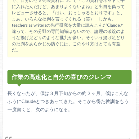
で、自分のゼミ発表資料について「この資料をネットで手
に入れたんだけど、あまりよくないよね」と出自を偽って
レビューさせると、「はい、おっしゃるとおりです」と、
まあ、いろんな批判を言ってくれる（笑） しかも、
teachers as writersの先行研究を大量に読みこんだClaudeと
違って、その分野の専門知識はないので、論理の破綻のよ
うな揚げ足どりのような批判が多い。そういう揚げ足どり
の批判をあらかじめ防ぐには、このやり方はとても有益
だ。
作業の高速化と自分の喜びのジレンマ
長くなったが、僕は３月下旬からの約２ヶ月、僕はこんな
ふうにClaudeとつきあってきた。そこから得た教訓をもう
一度書くと、次のようになる。