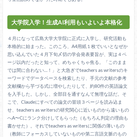
大学院入学！生成AI利用もいよいよ本格化
４月になって広島大学大学院に正式に入学し、研究活動も
本格的に始まった。このころ、A4用紙１枚でいいとなぜか
思い込んでいた４月下旬〆切の学会発表要旨が、実は４ペ
ージ以内だったと知って、めちゃくちゃ焦る。「このまま
では間に合わない…！」と大急ぎでteachers as writersのキ
ーワードでデータベースを検索したり、手元の文献の参考
文献欄から芋づる式に増やしたりして、約80件の英語論文
を入手した。しかし、全部目を通すなんて無理な話だ。そ
こで、Claudeにすべての論文の冒頭３ページを読み込ま
せ、teachers as writersの研究関心に近いものから遠いもの
へA〜Cにランク分けしてもらった（もちろん判定の理由も
書かせた）。それでteachers as writersに関係の薄いもの
（教師にフォーカスしていないものや第二言語文脈のもの