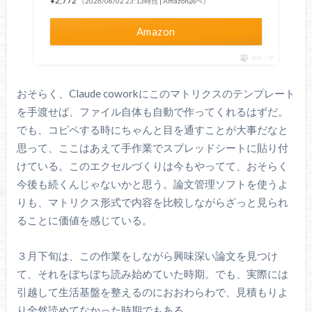
¥2,772
（2026/08/02 23:13時点 | Amazon調べ）
Amazon
ポチップ
おそらく、Claude coworkにこのマトリクスのテンプレート
を手渡せば、ファイル自体も自動で作ってくれるはずだ。
でも、コピペする時にちゃんと目を通すことが大事だなと
思って、ここはあえて手作業でスプレッドシートに貼り付
けている。このエクセルづくりは今もやってて、おそらく
今後も続くんじゃないかと思う。論文管理ソフトを使うよ
りも、マトリクス形式で内容を比較しながらざっと見られ
ることに価値を感じている。
３月下旬は、この作業をしながら興味深い論文を見つけ
て、それをぼちぼち読み始めていた時期。でも、実際には
引越して生活基盤を整えるのにおおわらわで、見積もりよ
り全然読めてなかった時期でもある。