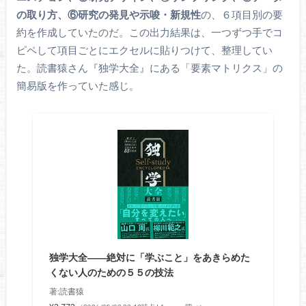
の取り方、⑥研究の発見や示唆・新規性
の、６項目別の要
約を作成していたのだ。この出力結果は、一つずつ手でコ
ピペして項目ごとにエクセルに貼りつけて、整理してい
た。読書猿さん『独学大全』にある「要素マトリクス」の
簡易版を作っていた感じ。
独学大全――絶対に「学ぶこと」をあきらめた
くない人のための５５の技法
著:読書猿