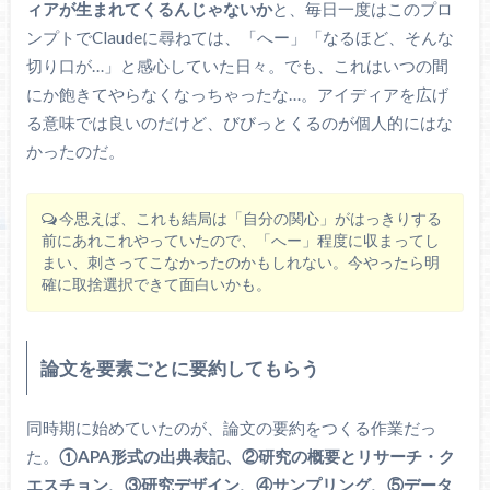
ィアが生まれてくるんじゃないか
と、毎日一度はこのプロ
ンプトでClaudeに尋ねては、「へー」「なるほど、そんな
切り口が…」と感心していた日々。でも、これはいつの間
にか飽きてやらなくなっちゃったな…。アイディアを広げ
る意味では良いのだけど、びびっとくるのが個人的にはな
かったのだ。
今思えば、これも結局は「自分の関心」がはっきりする
前にあれこれやっていたので、「へー」程度に収まってし
まい、刺さってこなかったのかもしれない。今やったら明
確に取捨選択できて面白いかも。
論文を要素ごとに要約してもらう
同時期に始めていたのが、論文の要約をつくる作業だっ
た。
①APA形式の出典表記、②研究の概要とリサーチ・ク
エスチョン、③研究デザイン、④サンプリング、⑤データ