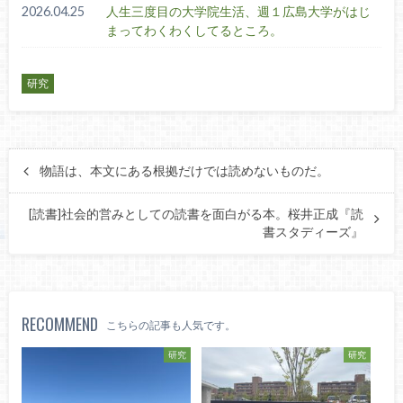
2026.04.25
人生三度目の大学院生活、週１広島大学がはじ
まってわくわくしてるところ。
研究
物語は、本文にある根拠だけでは読めないものだ。
[読書]社会的営みとしての読書を面白がる本。桜井正成『読
書スタディーズ』
RECOMMEND
こちらの記事も人気です。
研究
研究