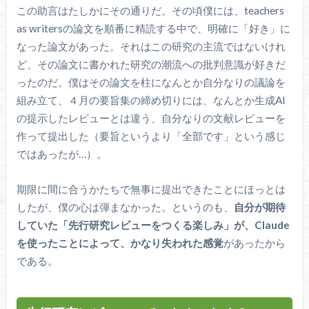
この助言はたしかにその通りだ。その頃僕には、teachers
as writersの論文を順番に精読する中で、明確に「好き」に
なった論文があった。それはこの研究の主流ではないけれ
ど、その論文に書かれた研究の潮流への批判意識が好きだ
ったのだ。僕はその論文を柱になんとか自分なりの議論を
組み立て、４月の要旨集の締め切りには、なんとか生成AI
の提示したレビューとは違う、自分なりの文献レビューを
作って提出した（要旨というより「全部です」という感じ
ではあったが…）。
期限に間に合うかたちで無事に提出できたことにほっとは
したが、僕の心は弾まなかった。というのも、
自分が期待
していた「先行研究レビューをつくる楽しみ」が、Claude
を使ったことによって、かなり失われた感覚
があったから
である。