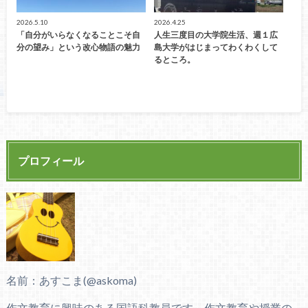
2026.5.10
2026.4.25
「自分がいらなくなることこそ自
人生三度目の大学院生活、週１広
分の望み」という改心物語の魅力
島大学がはじまってわくわくして
るところ。
プロフィール
名前：あすこま(@askoma)
作文教育に興味のある国語科教員です。作文教育や授業の